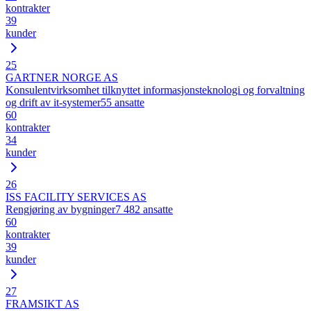
kontrakter
39
kunder
25
GARTNER NORGE AS
Konsulentvirksomhet tilknyttet informasjonsteknologi og forvaltning
og drift av it-systemer
55
ansatte
60
kontrakter
34
kunder
26
ISS FACILITY SERVICES AS
Rengjøring av bygninger
7 482
ansatte
60
kontrakter
39
kunder
27
FRAMSIKT AS