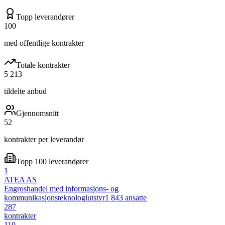
Topp leverandører
100
med offentlige kontrakter
Totale kontrakter
5 213
tildelte anbud
Gjennomsnitt
52
kontrakter per leverandør
Topp 100 leverandører
1
ATEA AS
Engroshandel med informasjons- og
kommunikasjonsteknologiutstyr
1 843
ansatte
287
kontrakter
110