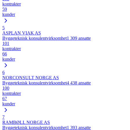
kontrakter
59
kunder
5
ASPLAN VIAK AS
Byggeteknisk konsulentvirksomhet
1 309
ansatte
101
kontrakter
66
kunder
6
NORCONSULT NORGE AS
Byggeteknisk konsulentvirksomhet
4 438
ansatte
100
kontrakter
67
kunder
7
RAMBØLL NORGE AS
Byggeteknisk konsulentvirksomhet
1 393
ansatte