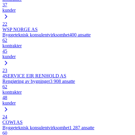
37
kunder
22
WSP NORGE AS
Byggeteknisk konsulentvirksomhet
400
ansatte
62
kontrakter
45
kunder
23
4SERVICE EIR RENHOLD AS
Rengjøring av bygninger
3 908
ansatte
62
kontrakter
48
kunder
24
COWI AS
Byggeteknisk konsulentvirksomhet
1 287
ansatte
60