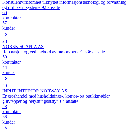
Konsulentvirksomhet tilknyttet informasjonsteknologi og forvaltning
og drift av it-systemer
92
ansatte
60
kontrakter
57
kunder
28
NORSK SCANIA AS
Reparasjon og vedlikehold av motorvogner
1 336
ansatte
59
kontrakter
44
kunder
29
INPUT INTERIOR NORWAY AS
Engroshandel med husholdnings-, kontor- og butikkmøbler,
gulvtepper og belysningsutstyr
104
ansatte
58
kontrakter
36
kunder