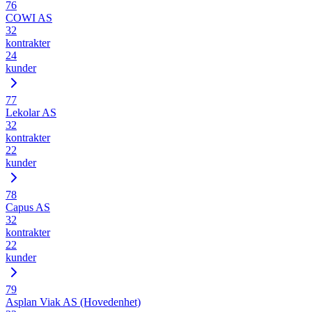
76
COWI AS
32
kontrakter
24
kunder
77
Lekolar AS
32
kontrakter
22
kunder
78
Capus AS
32
kontrakter
22
kunder
79
Asplan Viak AS (Hovedenhet)