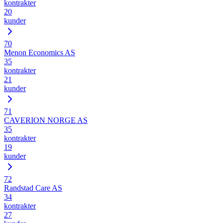
kontrakter
20
kunder
70
Menon Economics AS
35
kontrakter
21
kunder
71
CAVERION NORGE AS
35
kontrakter
19
kunder
72
Randstad Care AS
34
kontrakter
27