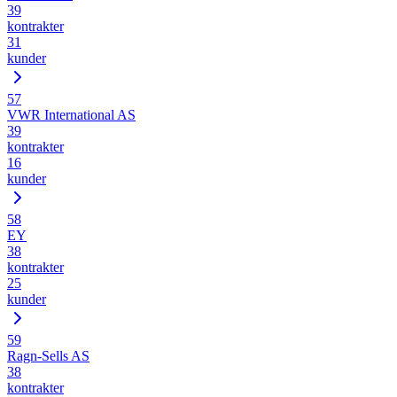
39
kontrakter
31
kunder
57
VWR International AS
39
kontrakter
16
kunder
58
EY
38
kontrakter
25
kunder
59
Ragn-Sells AS
38
kontrakter