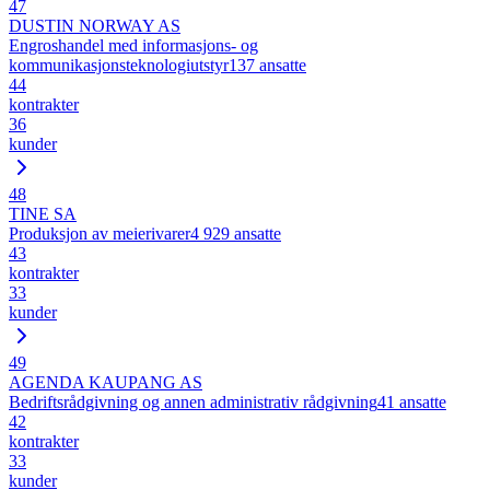
47
DUSTIN NORWAY AS
Engroshandel med informasjons- og
kommunikasjonsteknologiutstyr
137
ansatte
44
kontrakter
36
kunder
48
TINE SA
Produksjon av meierivarer
4 929
ansatte
43
kontrakter
33
kunder
49
AGENDA KAUPANG AS
Bedriftsrådgivning og annen administrativ rådgivning
41
ansatte
42
kontrakter
33
kunder