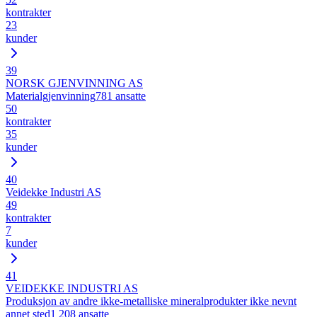
kontrakter
23
kunder
39
NORSK GJENVINNING AS
Materialgjenvinning
781
ansatte
50
kontrakter
35
kunder
40
Veidekke Industri AS
49
kontrakter
7
kunder
41
VEIDEKKE INDUSTRI AS
Produksjon av andre ikke-metalliske mineralprodukter ikke nevnt
annet sted
1 208
ansatte