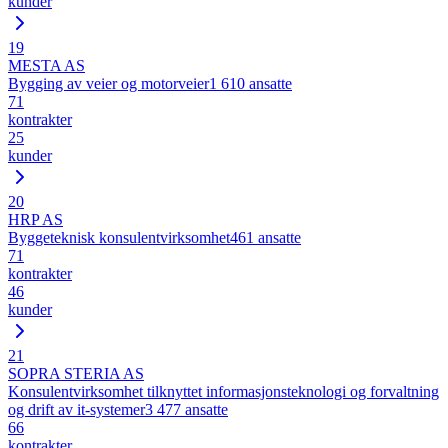
kunder
19
MESTA AS
Bygging av veier og motorveier
1 610
ansatte
71
kontrakter
25
kunder
20
HRP AS
Byggeteknisk konsulentvirksomhet
461
ansatte
71
kontrakter
46
kunder
21
SOPRA STERIA AS
Konsulentvirksomhet tilknyttet informasjonsteknologi og forvaltning
og drift av it-systemer
3 477
ansatte
66
kontrakter