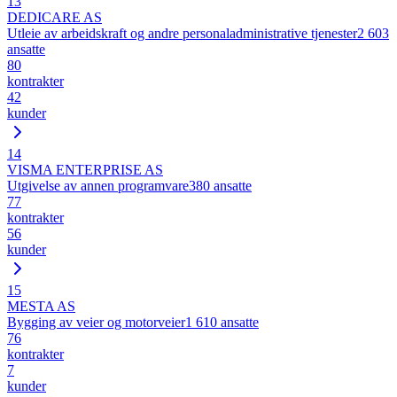
13
DEDICARE AS
Utleie av arbeidskraft og andre personaladministrative tjenester
2 603
ansatte
80
kontrakter
42
kunder
14
VISMA ENTERPRISE AS
Utgivelse av annen programvare
380
ansatte
77
kontrakter
56
kunder
15
MESTA AS
Bygging av veier og motorveier
1 610
ansatte
76
kontrakter
7
kunder