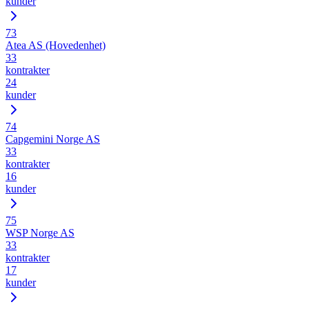
kunder
73
Atea AS (Hovedenhet)
33
kontrakter
24
kunder
74
Capgemini Norge AS
33
kontrakter
16
kunder
75
WSP Norge AS
33
kontrakter
17
kunder