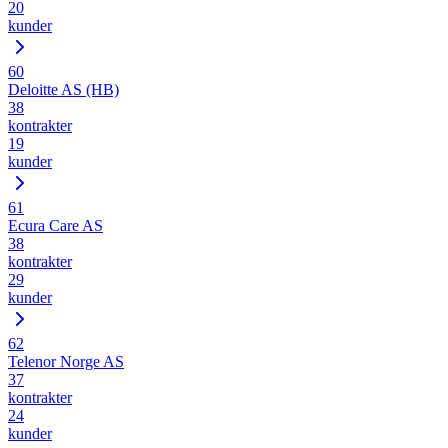
20
kunder
60
Deloitte AS (HB)
38
kontrakter
19
kunder
61
Ecura Care AS
38
kontrakter
29
kunder
62
Telenor Norge AS
37
kontrakter
24
kunder