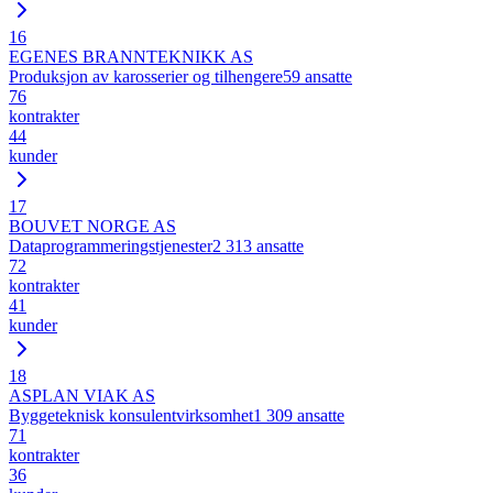
16
EGENES BRANNTEKNIKK AS
Produksjon av karosserier og tilhengere
59
ansatte
76
kontrakter
44
kunder
17
BOUVET NORGE AS
Dataprogrammeringstjenester
2 313
ansatte
72
kontrakter
41
kunder
18
ASPLAN VIAK AS
Byggeteknisk konsulentvirksomhet
1 309
ansatte
71
kontrakter
36