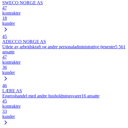
SWECO NORGE AS
47
kontrakter
18
kunder
45
ADECCO NORGE AS
Utleie av arbeidskraft og andre personaladministrative tjenester
5 561
ansatte
47
kontrakter
36
kunder
46
LÆRE AS
Engroshandel med andre husholdningsvarer
16
ansatte
45
kontrakter
33
kunder