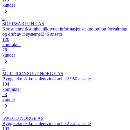
kunder
2
SOFTWAREONE AS
Konsulentvirksomhet tilknyttet informasjonsteknologi og forvaltning
og drift av it-systemer
346
ansatte
120
kontrakter
76
kunder
3
MULTICONSULT NORGE AS
Byggeteknisk konsulentvirksomhet
2 950
ansatte
104
kontrakter
58
kunder
4
SWECO NORGE AS
Byggeteknisk konsulentvirksomhet
2 241
ansatte
103