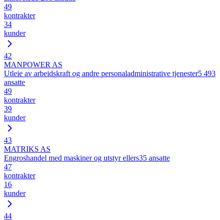
49
kontrakter
34
kunder
42
MANPOWER AS
Utleie av arbeidskraft og andre personaladministrative tjenester
5 493
ansatte
49
kontrakter
39
kunder
43
MATRIKS AS
Engroshandel med maskiner og utstyr ellers
35
ansatte
47
kontrakter
16
kunder
44