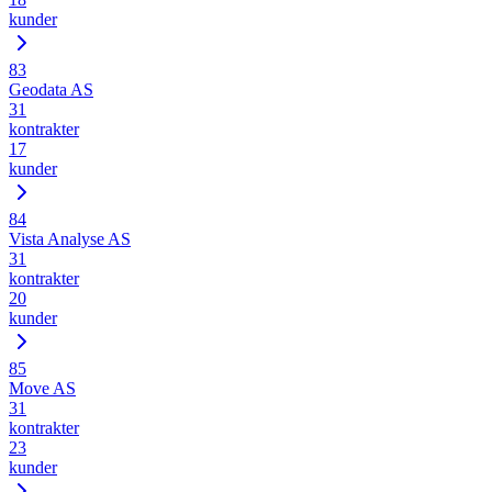
kunder
83
Geodata AS
31
kontrakter
17
kunder
84
Vista Analyse AS
31
kontrakter
20
kunder
85
Move AS
31
kontrakter
23
kunder