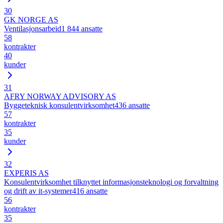
30
GK NORGE AS
Ventilasjonsarbeid
1 844
ansatte
58
kontrakter
40
kunder
31
AFRY NORWAY ADVISORY AS
Byggeteknisk konsulentvirksomhet
436
ansatte
57
kontrakter
35
kunder
32
EXPERIS AS
Konsulentvirksomhet tilknyttet informasjonsteknologi og forvaltning
og drift av it-systemer
416
ansatte
56
kontrakter
35