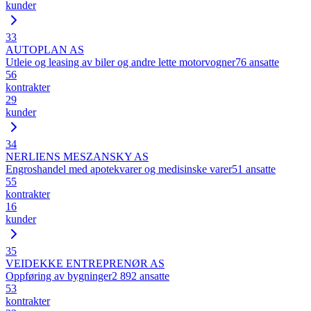
kunder
33
AUTOPLAN AS
Utleie og leasing av biler og andre lette motorvogner
76
ansatte
56
kontrakter
29
kunder
34
NERLIENS MESZANSKY AS
Engroshandel med apotekvarer og medisinske varer
51
ansatte
55
kontrakter
16
kunder
35
VEIDEKKE ENTREPRENØR AS
Oppføring av bygninger
2 892
ansatte
53
kontrakter