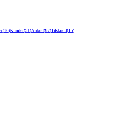
er
(
16
)
Kunder
(
51
)
Anbud
(
97
)
Tilskudd
(
15
)