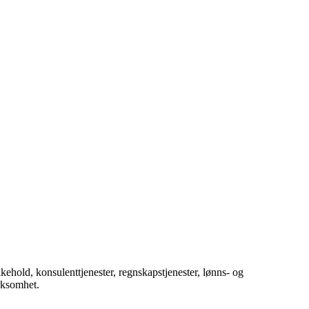
ehold, konsulenttjenester, regnskapstjenester, lønns- og
irksomhet.