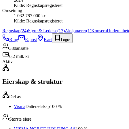
2024
Kilde:
Regnskapsregisteret
Omsetning
1 032 787 000 kr
Kilde:
Regnskapsregisteret
Regnskap
(
24
)
Styre & Ledelse
(
13
)
Aksjonærer
(
1
)
Konsern
Underenhet
Ring
E-post
Kart
Lagre
380
ansatte
6,2 mill. kr
Aktiv
Eierskap & struktur
Del av
Visma
Datterselskap
100 %
Største eiere
VISMA NORGE HOLDING AS
100 %