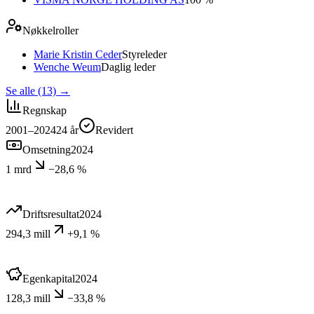
Nøkkelroller
Marie Kristin Ceder
Styreleder
Wenche Weum
Daglig leder
Se alle (13)
→
Regnskap
2001–2024
24
år
Revidert
Omsetning
2024
1 mrd
−28,6 %
Driftsresultat
2024
294,3 mill
+9,1 %
Egenkapital
2024
128,3 mill
−33,8 %