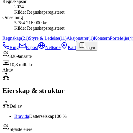
Regnskapsår
2024
Kilde:
Regnskapsregisteret
Omsetning
5 784 216 000 kr
Kilde:
Regnskapsregisteret
Regnskap
(
21
)
Styre & Ledelse
(
11
)
Aksjonærer
(
1
)
Konsern
Portefølje
(
4
Ring
E-post
Nettside
Kart
Lagre
3269
ansatte
10,8 mill. kr
Aktiv
Eierskap & struktur
Del av
Bravida
Datterselskap
100 %
Største eiere