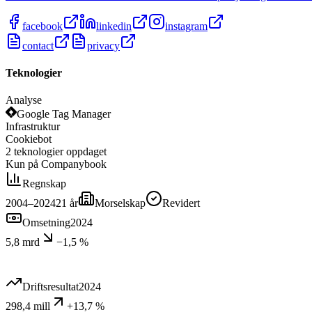
facebook
linkedin
instagram
contact
privacy
Teknologier
Analyse
Google Tag Manager
Infrastruktur
Cookiebot
2
teknologier
oppdaget
Kun på Companybook
Regnskap
2004–2024
21
år
Morselskap
Revidert
Omsetning
2024
5,8 mrd
−1,5 %
Driftsresultat
2024
298,4 mill
+13,7 %