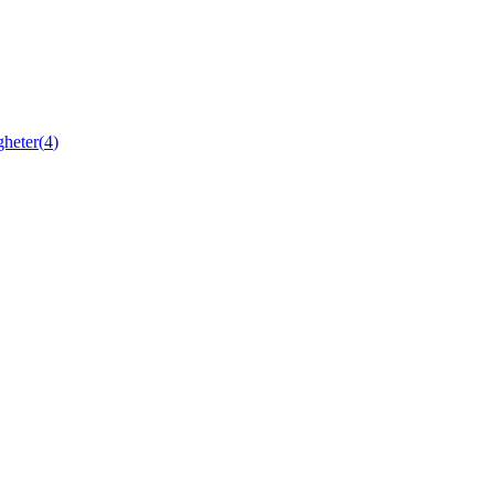
gheter
(
4
)