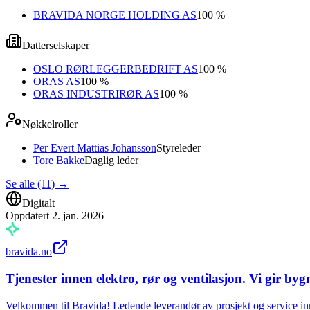
BRAVIDA NORGE HOLDING AS
100 %
Datterselskaper
OSLO RØRLEGGERBEDRIFT AS
100 %
ORAS AS
100 %
ORAS INDUSTRIRØR AS
100 %
Nøkkelroller
Per Evert Mattias Johansson
Styreleder
Tore Bakke
Daglig leder
Se alle (11)
→
Digitalt
Oppdatert
2. jan. 2026
bravida.no
Tjenester innen elektro, rør og ventilasjon. Vi gir byg
Velkommen til Bravida! Ledende leverandør av prosjekt og service innen