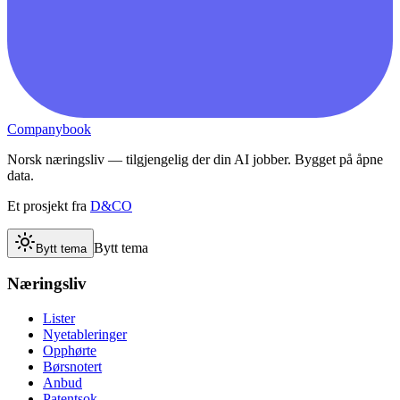
Companybook
Norsk næringsliv — tilgjengelig der din AI jobber. Bygget på åpne
data.
Et prosjekt fra
D&CO
Bytt tema
Bytt tema
Næringsliv
Lister
Nyetableringer
Opphørte
Børsnotert
Anbud
Patentsok