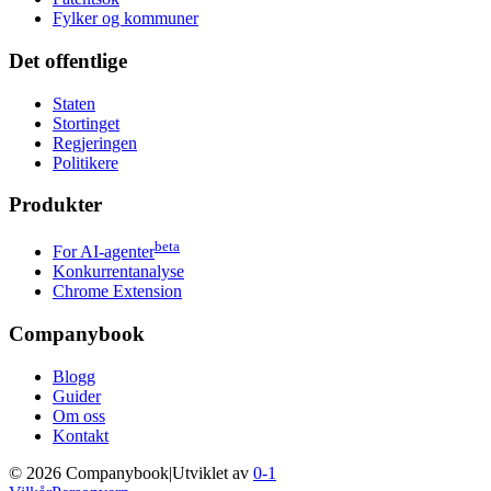
Fylker og kommuner
Det offentlige
Staten
Stortinget
Regjeringen
Politikere
Produkter
beta
For AI-agenter
Konkurrentanalyse
Chrome Extension
Companybook
Blogg
Guider
Om oss
Kontakt
©
2026
Companybook
|
Utviklet av
0-1