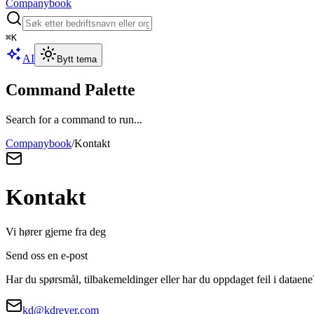
Companybook
⌘
K
AI
Bytt tema
Command Palette
Search for a command to run...
Companybook
/
Kontakt
Kontakt
Vi hører gjerne fra deg
Send oss en e-post
Har du spørsmål, tilbakemeldinger eller har du oppdaget feil i dataene
kd@kdreyer.com