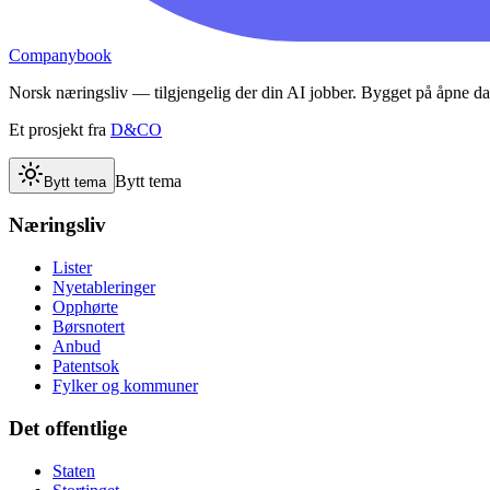
Companybook
Norsk næringsliv — tilgjengelig der din AI jobber. Bygget på åpne da
Et prosjekt fra
D&CO
Bytt tema
Bytt tema
Næringsliv
Lister
Nyetableringer
Opphørte
Børsnotert
Anbud
Patentsok
Fylker og kommuner
Det offentlige
Staten