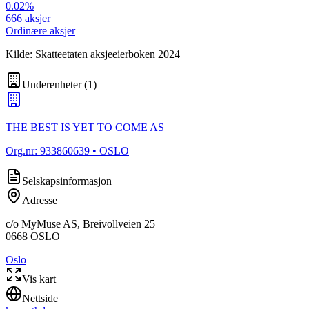
0.02
%
666
aksjer
Ordinære aksjer
Kilde: Skatteetaten aksjeeierboken 2024
Underenheter
(
1
)
THE BEST IS YET TO COME AS
Org.nr:
933860639
• OSLO
Selskapsinformasjon
Adresse
c/o MyMuse AS, Breivollveien 25
0668
OSLO
Oslo
Vis kart
Nettside