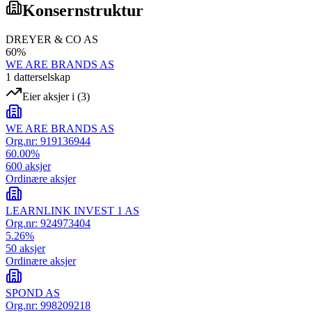
Konsernstruktur
DREYER & CO AS
60
%
WE ARE BRANDS AS
1
datterselskap
Eier aksjer i
(
3
)
WE ARE BRANDS AS
Org.nr:
919136944
60.00
%
600
aksjer
Ordinære aksjer
LEARNLINK INVEST 1 AS
Org.nr:
924973404
5.26
%
50
aksjer
Ordinære aksjer
SPOND AS
Org.nr:
998209218