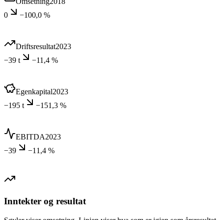
Omsetning
2018
0
−100,0 %
Driftsresultat
2023
−39 t
−11,4 %
Egenkapital
2023
−195 t
−151,3 %
EBITDA
2023
−39
−11,4 %
Inntekter og resultat