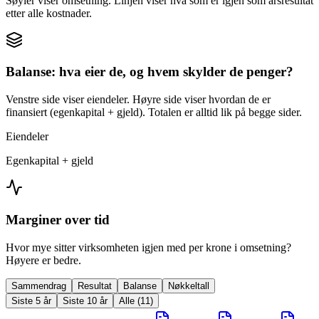
Søyler viser omsetning. Linjen viser hva som er igjen som årsresultat
etter alle kostnader.
Balanse: hva eier de, og hvem skylder de penger?
Venstre side viser eiendeler. Høyre side viser hvordan de er
finansiert (egenkapital + gjeld). Totalen er alltid lik på begge sider.
Eiendeler
Egenkapital + gjeld
Marginer over tid
Hvor mye sitter virksomheten igjen med per krone i omsetning?
Høyere er bedre.
Sammendrag
Resultat
Balanse
Nøkkeltall
Siste 5 år
Siste 10 år
Alle (11)