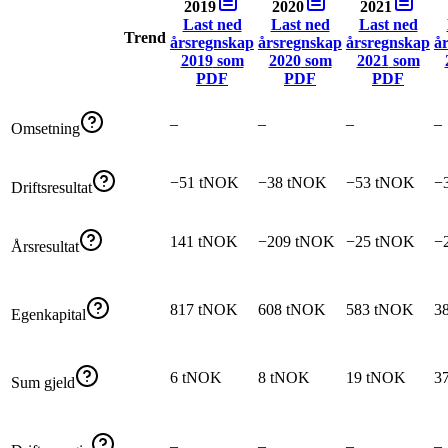
2019
2020
2021
Last ned
Last ned
Last ned
Trend
årsregnskap
årsregnskap
årsregnskap
å
2019
som
2020
som
2021
som
PDF
PDF
PDF
–
–
–
–
Omsetning
−51 tNOK
−38 tNOK
−53 tNOK
−
Driftsresultat
141 tNOK
−209 tNOK
−25 tNOK
−
Årsresultat
817 tNOK
608 tNOK
583 tNOK
3
Egenkapital
6 tNOK
8 tNOK
19 tNOK
3
Sum gjeld
–
–
–
–