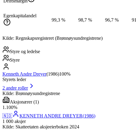
Driftsmargin
Egenkapitalandel
99,3 %
98,7 %
96,7 %
9
Kilde: Regnskapsregisteret (Brønnøysundregistrene)
Styre og ledelse
Styre
Kenneth Andre Dreyer
(
1986
)
100%
Styrets leder
2
andre roller
Kilde: Brønnøysundregistrene
Aksjonærer
(
1
)
1
.
100
%
🇳🇴
KENNETH ANDRE DREYER
(
1986
)
1 000
aksjer
Kilde: Skatteetaten aksjeeierboken 2024