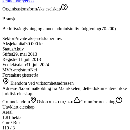
kennethdreyer.co
Organisasjonsform
Aksjeselskap
Bransje
Bedriftsrådgivning og annen administrativ rådgivning
(
70.200
)
Sektor
Private aksjeselskaper mv.
Aksjekapital
30 000 kr
Status
Aktiv
Stiftet
29. mai 2013
Registrert
1. juli 2013
Vedtektsdato
31. juli 2024
MVA-registrert
Nei
Foretaksregisteret
Ja
Eiendom ved virksomhetsadressen
Adresse-/koordinatkobling fra Matrikkelen; dette dokumenterer ikke
juridisk eierskap.
Grunneiendom
Oslo
Grunnforurensning
0301-119/3-0
Uavklart eierskap
Areal
1.81 hektar
Gnr / Bnr
119
/
3