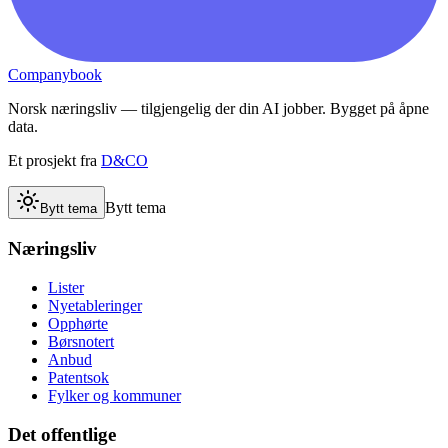
Companybook
Norsk næringsliv — tilgjengelig der din AI jobber. Bygget på åpne
data.
Et prosjekt fra
D&CO
Bytt tema
Bytt tema
Næringsliv
Lister
Nyetableringer
Opphørte
Børsnotert
Anbud
Patentsok
Fylker og kommuner
Det offentlige