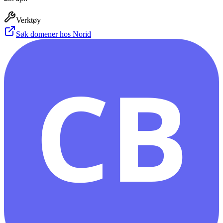
Verktøy
Søk domener hos Norid
CB