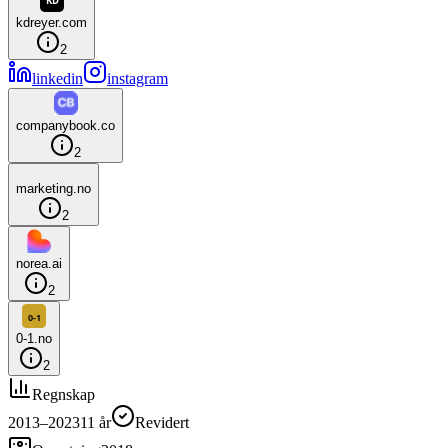
kdreyer.com
2
linkedin
instagram
companybook.co
2
marketing.no
2
norea.ai
2
0-1.no
2
Regnskap
2013–2023
11
år
Revidert