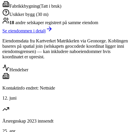
Fabrikkbygning
(
Tatt i bruk
)
Usikker bygg (30 m)
18
andre selskap
er
registrert på samme eiendom
Se eiendommen i detalj
Eiendomsdata fra Kartverket Matrikkelen via Geonorge. Koblingen
baseres på spatial join (selskapets geocodede koordinat ligger inni
eiendomsgrensen) — kan inkludere naboeiendommer hvis
koordinatet er upresist.
Hendelser
Kontaktinfo endret: Nettside
12. juni
Årsregnskap 2023 innsendt
25. apr.