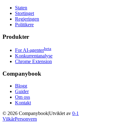
Staten
Stortinget
Regjeringen
Politikere
Produkter
beta
For AI-agenter
Konkurrentanalyse
Chrome Extension
Companybook
Blogg
Guider
Om oss
Kontakt
©
2026
Companybook
|
Utviklet av
0-1
Vilkår
Personvern