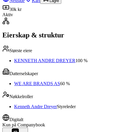
Nettside
Kart
Lagre
30k kr
Aktiv
Eierskap & struktur
Største eiere
KENNETH ANDRE DREYER
100 %
Datterselskaper
WE ARE BRANDS AS
60 %
Nøkkelroller
Kenneth Andre Dreyer
Styreleder
Digitalt
Kun på Companybook