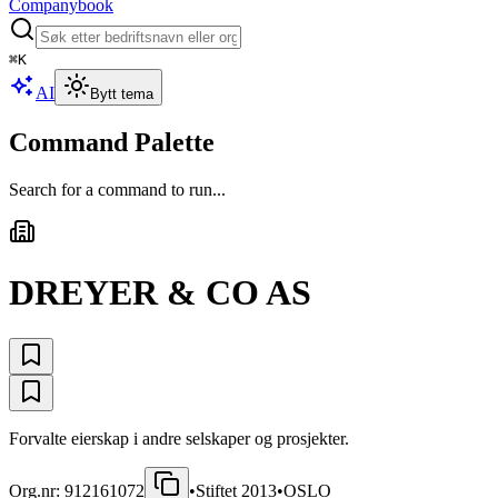
Companybook
⌘
K
AI
Bytt tema
Command Palette
Search for a command to run...
DREYER & CO AS
Forvalte eierskap i andre selskaper og prosjekter.
Org.nr:
912161072
•
Stiftet
2013
•
OSLO