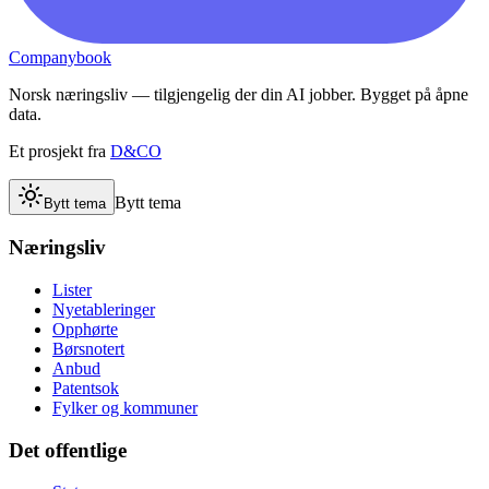
Companybook
Norsk næringsliv — tilgjengelig der din AI jobber. Bygget på åpne
data.
Et prosjekt fra
D&CO
Bytt tema
Bytt tema
Næringsliv
Lister
Nyetableringer
Opphørte
Børsnotert
Anbud
Patentsok
Fylker og kommuner
Det offentlige