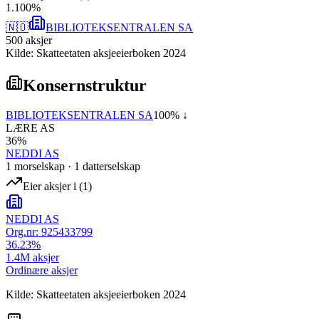
1
.
100
%
🇳🇴
BIBLIOTEKSENTRALEN SA
500
aksjer
Kilde: Skatteetaten aksjeeierboken 2024
Konsernstruktur
BIBLIOTEKSENTRALEN SA
100
% ↓
LÆRE AS
36
%
NEDDI AS
1
morselskap
·
1
datterselskap
Eier aksjer i
(
1
)
NEDDI AS
Org.nr:
925433799
36.23
%
1.4M
aksjer
Ordinære aksjer
Kilde: Skatteetaten aksjeeierboken 2024