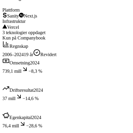
Plattform
Sanity
Next.js
Infrastruktur
Vercel
3
teknologier
oppdaget
Kun på Companybook
Regnskap
2006–2024
19
år
Revidert
Omsetning
2024
739,1 mill
−8,3 %
Driftsresultat
2024
37 mill
−14,6 %
Egenkapital
2024
76,4 mill
−28,6 %