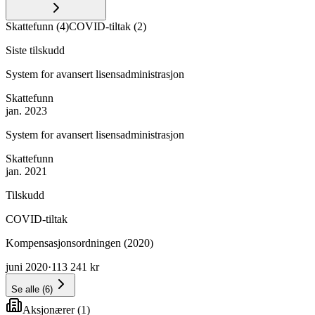
Skattefunn
(
4
)
COVID-tiltak
(
2
)
Siste tilskudd
System for avansert lisensadministrasjon
Skattefunn
jan. 2023
System for avansert lisensadministrasjon
Skattefunn
jan. 2021
Tilskudd
COVID-tiltak
Kompensasjonsordningen (2020)
juni 2020
·
113 241 kr
Se alle
(
6
)
Aksjonærer
(
1
)