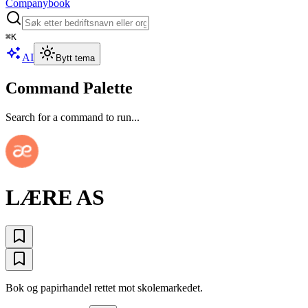
Companybook
⌘
K
AI
Bytt tema
Command Palette
Search for a command to run...
LÆRE AS
Bok og papirhandel rettet mot skolemarkedet.