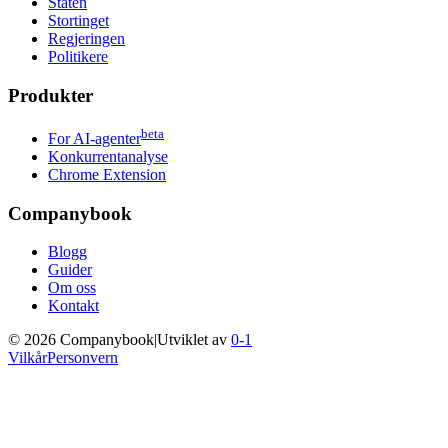
Staten
Stortinget
Regjeringen
Politikere
Produkter
beta
For AI-agenter
Konkurrentanalyse
Chrome Extension
Companybook
Blogg
Guider
Om oss
Kontakt
©
2026
Companybook
|
Utviklet av
0-1
Vilkår
Personvern