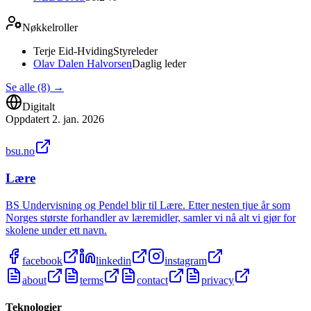
Nøkkelroller
Terje Eid-Hviding
Styreleder
Olav Dalen Halvorsen
Daglig leder
Se alle (8)
→
Digitalt
Oppdatert
2. jan. 2026
bsu.no
Lære
BS Undervisning og Pendel blir til Lære. Etter nesten tjue år som
Norges største forhandler av læremidler, samler vi nå alt vi gjør for
skolene under ett navn.
facebook
linkedin
instagram
about
terms
contact
privacy
Teknologier