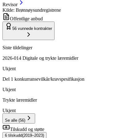
Revisor
Kilde: Brønnøysundregistrene
Offentlige anbud
56
vunnede kontrakter
Siste tildelinger
2026-014 Digitale og trykte læremidler
Ukjent
Del 1 konkurransevilkår/kravspesifikasjon
Ukjent
Trykte læremidler
Ukjent
Se alle
(
56
)
Tilskudd og støtte
6
tilskudd
(
2019–2023
)