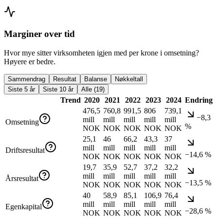
Marginer over tid
Hvor mye sitter virksomheten igjen med per krone i omsetning?
Høyere er bedre.
Sammendrag
Resultat
Balanse
Nøkkeltall
Siste 5 år
Siste 10 år
Alle (19)
Trend
2020
2021
2022
2023
2024
Endring
476,5
760,8
991,5
806
739,1
−8,3
mill
mill
mill
mill
mill
Omsetning
%
NOK
NOK
NOK
NOK
NOK
25,1
46
66,2
43,3
37
mill
mill
mill
mill
mill
Driftsresultat
−14,6 %
NOK
NOK
NOK
NOK
NOK
19,7
35,9
52,7
37,2
32,2
mill
mill
mill
mill
mill
Årsresultat
−13,5 %
NOK
NOK
NOK
NOK
NOK
40
58,9
85,1
106,9
76,4
mill
mill
mill
mill
mill
Egenkapital
−28,6 %
NOK
NOK
NOK
NOK
NOK