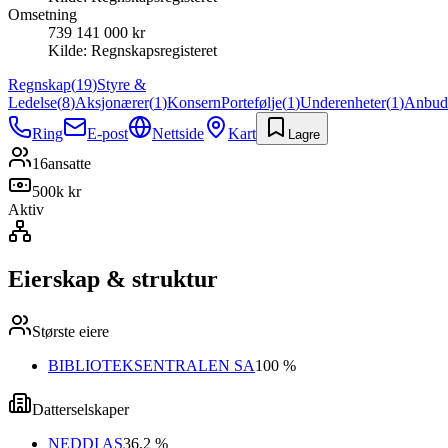
Omsetning
739 141 000 kr
Kilde:
Regnskapsregisteret
Regnskap
(
19
)
Styre &
Ledelse
(
8
)
Aksjonærer
(
1
)
Konsern
Portefølje
(
1
)
Underenheter
(
1
)
Anbud
Ring
E-post
Nettside
Kart
Lagre
16
ansatte
500k kr
Aktiv
Eierskap & struktur
Største eiere
BIBLIOTEKSENTRALEN SA
100 %
Datterselskaper
NEDDI AS
36.2 %