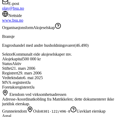
E-post
olav@bsu.no
Nettside
www.bsu.no
Organisasjonsform
Aksjeselskap
Bransje
Engroshandel med andre husholdningsvarer
(
46.490
)
Sektor
Kommunalt eide aksjeselskaper mv.
Aksjekapital
500 000 kr
Status
Aktiv
Stiftet
21. mars 2006
Registrert
29. mars 2006
Vedtektsdato
6. mai 2025
MVA-registrert
Ja
Foretaksregisteret
Ja
Eiendom ved virksomhetsadressen
Adresse-/koordinatkobling fra Matrikkelen; dette dokumenterer ikke
juridisk eierskap.
Grunneiendom
Oslo
Uavklart eierskap
0301-122/496-0
Areal