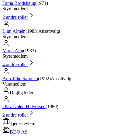
Tanja Brodshaug
(
1971
)
Styremedlem
2
andre roller
Linn Almén
(
1983
)
Ansattvalgt
Styremedlem
Maria Alm
(
1983
)
Styremedlem
4
andre roller
Ann-Julie Sarucco
(
1992
)
Ansattvalgt
Varamedlem
Daglig leder
Olav Dalen Halvorsen
(
1980
)
2
andre roller
Tjenesteytere
BDO AS