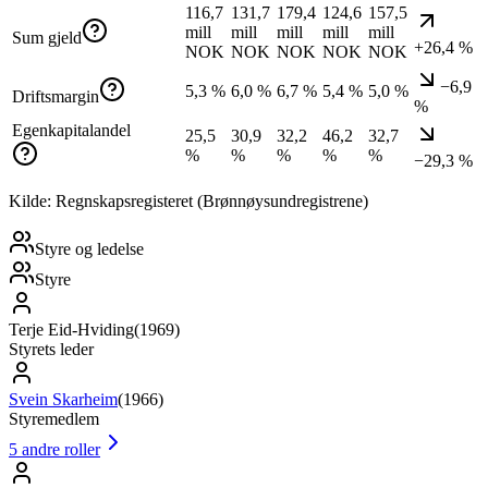
116,7
131,7
179,4
124,6
157,5
mill
mill
mill
mill
mill
Sum gjeld
+26,4 %
NOK
NOK
NOK
NOK
NOK
−6,9
5,3 %
6,0 %
6,7 %
5,4 %
5,0 %
Driftsmargin
%
Egenkapitalandel
25,5
30,9
32,2
46,2
32,7
%
%
%
%
%
−29,3 %
Kilde: Regnskapsregisteret (Brønnøysundregistrene)
Styre og ledelse
Styre
Terje Eid-Hviding
(
1969
)
Styrets leder
Svein Skarheim
(
1966
)
Styremedlem
5
andre roller