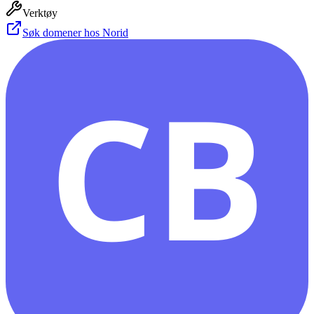
Verktøy
Søk domener hos Norid
CB