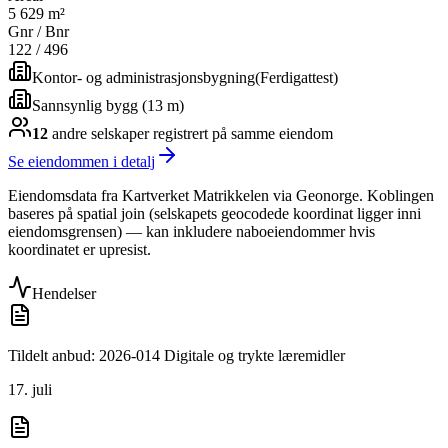
5 629 m²
Gnr / Bnr
122
/
496
Kontor- og administrasjonsbygning
(
Ferdigattest
)
Sannsynlig bygg (13 m)
12
andre selskap
er
registrert på samme eiendom
Se eiendommen i detalj
Eiendomsdata fra Kartverket Matrikkelen via Geonorge. Koblingen
baseres på spatial join (selskapets geocodede koordinat ligger inni
eiendomsgrensen) — kan inkludere naboeiendommer hvis
koordinatet er upresist.
Hendelser
Tildelt anbud: 2026-014 Digitale og trykte læremidler
17. juli