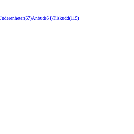
Underenheter
(
67
)
Anbud
(
64
)
Tilskudd
(
115
)