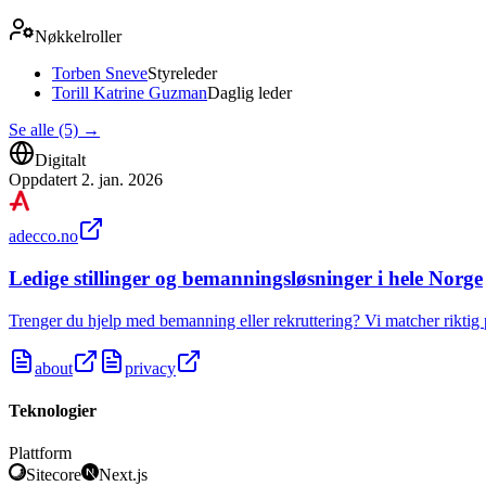
Nøkkelroller
Torben Sneve
Styreleder
Torill Katrine Guzman
Daglig leder
Se alle (5)
→
Digitalt
Oppdatert
2. jan. 2026
adecco.no
Ledige stillinger og bemanningsløsninger i hele Norge
Trenger du hjelp med bemanning eller rekruttering? Vi matcher riktig 
about
privacy
Teknologier
Plattform
Sitecore
Next.js