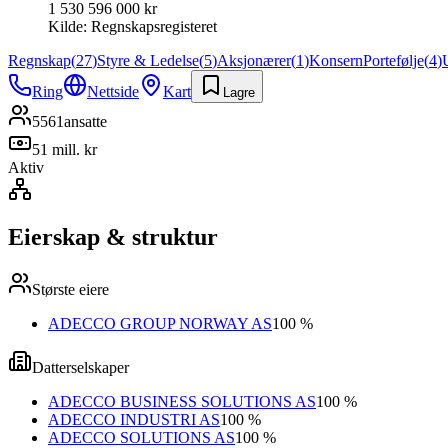
1 530 596 000 kr
Kilde:
Regnskapsregisteret
Regnskap
(
27
)
Styre & Ledelse
(
5
)
Aksjonærer
(
1
)
Konsern
Portefølje
(
4
)
Ring
Nettside
Kart
Lagre
5561
ansatte
51 mill. kr
Aktiv
Eierskap & struktur
Største eiere
ADECCO GROUP NORWAY AS
100 %
Datterselskaper
ADECCO BUSINESS SOLUTIONS AS
100 %
ADECCO INDUSTRI AS
100 %
ADECCO SOLUTIONS AS
100 %