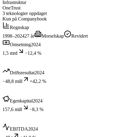
Infrastruktur
OneTrust
3
teknologier
oppdaget
Kun på Companybook
Regnskap
1998–2024
27
år
Morselskap
Revidert
Omsetning
2024
1,5 mrd
−12,4 %
Driftsresultat
2024
−48,8 mill
+42,2 %
Egenkapital
2024
157,6 mill
−8,3 %
EBITDA
2024