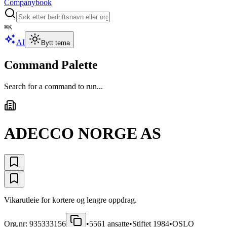
Companybook
⌘
K
AI
Bytt tema
Command Palette
Search for a command to run...
ADECCO NORGE AS
Vikarutleie for kortere og lengre oppdrag.
Org.nr:
935333156
•
5561
ansatte
•
Stiftet
1984
•
OSLO