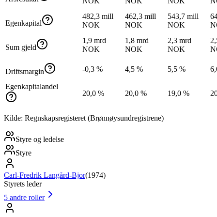
NOK
NOK
NOK
N
482,3 mill
462,3 mill
543,7 mill
64
Egenkapital
NOK
NOK
NOK
N
1,9 mrd
1,8 mrd
2,3 mrd
2,
Sum gjeld
NOK
NOK
NOK
N
-0,3 %
4,5 %
5,5 %
6
Driftsmargin
Egenkapitalandel
20,0 %
20,0 %
19,0 %
2
Kilde: Regnskapsregisteret (Brønnøysundregistrene)
Styre og ledelse
Styre
Carl-Fredrik Langård-Bjor
(
1974
)
Styrets leder
5
andre roller