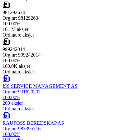
981292634
Org.nr:
981292634
100.00
%
10.1M
aksjer
Ordinære aksjer
999242014
Org.nr:
999242014
100.00
%
100.0K
aksjer
Ordinære aksjer
ISS SERVICE MANAGEMENT AS
Org.nr:
931620207
100.00
%
200
aksjer
Ordinære aksjer
RAUFOSS BEREDSKAP AS
Org.nr:
983395716
100.00
%
100
aksjer