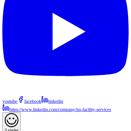
youtube
facebook
linkedin
https://www.linkedin.com/company/iss-facility-services
3 steder