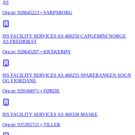
AS
Org.nr:
928645223
• SARPSBORG
ISS FACILITY SERVICES AS 460250 CAPGEMINI NORGE
AS FREDRIKST
Org.nr:
928645207
• KRÅKERØY
ISS FACILITY SERVICES AS 460255 SPAREBANKEN SOGN
OG FJORDANE
Org.nr:
929184971
• FØRDE
ISS FACILITY SERVICES AS 460338 MASKE
Org.nr:
935392721
• TILLER