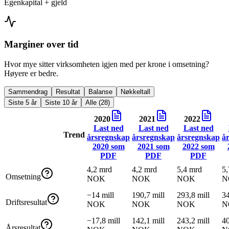
Egenkapital + gjeld
Marginer over tid
Hvor mye sitter virksomheten igjen med per krone i omsetning?
Høyere er bedre.
Sammendrag
Resultat
Balanse
Nøkkeltall
Siste 5 år
Siste 10 år
Alle (28)
2020
2021
2022
Last ned
Last ned
Last ned
Trend
årsregnskap
årsregnskap
årsregnskap
å
2020
som
2021
som
2022
som
PDF
PDF
PDF
4,2 mrd
4,2 mrd
5,4 mrd
5,
Omsetning
NOK
NOK
NOK
N
−14 mill
190,7 mill
293,8 mill
34
Driftsresultat
NOK
NOK
NOK
N
−17,8 mill
142,1 mill
243,2 mill
40
Årsresultat