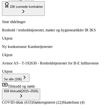
106
vunnede kontrakter
Siste tildelinger
Renhold / renholdstjenester, matter og hygieneartikler IR IKS
Ukjent
Ny konkurranse Kantinetjenester
Ukjent
Avinor AS - T-192630 - Renholdstjenester for B-E lufthavnene
Ukjent
Se alle
(
106
)
Tilskudd og støtte
659
tilskudd
(
2015–2026
)
COVID-tiltak
(
633
)
Støtteregisteret
(
22
)
Skattefunn
(
4
)