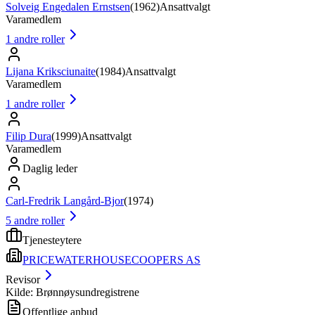
Solveig Engedalen Ernstsen
(
1962
)
Ansattvalgt
Varamedlem
1
andre roller
Lijana Kriksciunaite
(
1984
)
Ansattvalgt
Varamedlem
1
andre roller
Filip Dura
(
1999
)
Ansattvalgt
Varamedlem
Daglig leder
Carl-Fredrik Langård-Bjor
(
1974
)
5
andre roller
Tjenesteytere
PRICEWATERHOUSECOOPERS AS
Revisor
Kilde: Brønnøysundregistrene
Offentlige anbud