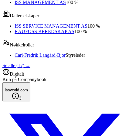
ISS MANAGEMENT AS
100 %
Datterselskaper
ISS SERVICE MANAGEMENT AS
100 %
RAUFOSS BEREDSKAP AS
100 %
Nøkkelroller
Carl-Fredrik Langård-Bjor
Styreleder
Se alle (17)
→
Digitalt
Kun på Companybook
issworld.com
3