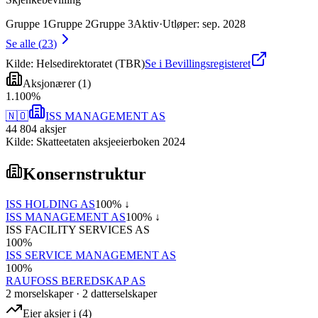
Gruppe
1
Gruppe
2
Gruppe
3
Aktiv
·
Utløper
:
sep. 2028
Se alle
(
23
)
Kilde: Helsedirektoratet (TBR)
Se i Bevillingsregisteret
Aksjonærer
(
1
)
1
.
100
%
🇳🇴
ISS MANAGEMENT AS
44 804
aksjer
Kilde: Skatteetaten aksjeeierboken 2024
Konsernstruktur
ISS HOLDING AS
100
% ↓
ISS MANAGEMENT AS
100
% ↓
ISS FACILITY SERVICES AS
100
%
ISS SERVICE MANAGEMENT AS
100
%
RAUFOSS BEREDSKAP AS
2
morselskap
er
·
2
datterselskap
er
Eier aksjer i
(
4
)