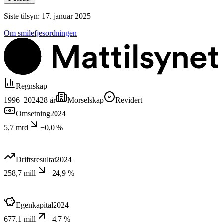
Siste tilsyn:
17. januar 2025
Om smilefjesordningen
Regnskap
1996–2024
28
år
Morselskap
Revidert
Omsetning
2024
5,7 mrd
−0,0 %
Driftsresultat
2024
258,7 mill
−24,9 %
Egenkapital
2024
677,1 mill
+4,7 %