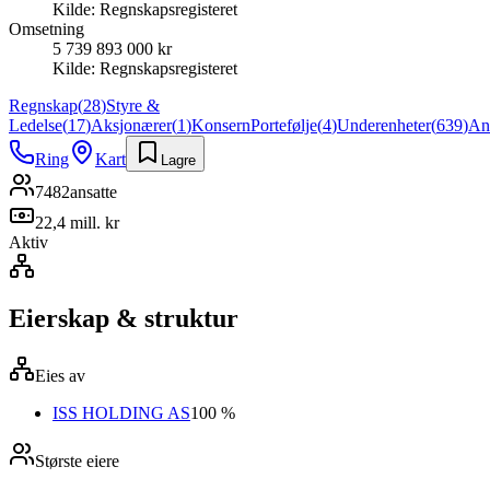
Kilde:
Regnskapsregisteret
Omsetning
5 739 893 000 kr
Kilde:
Regnskapsregisteret
Regnskap
(
28
)
Styre &
Ledelse
(
17
)
Aksjonærer
(
1
)
Konsern
Portefølje
(
4
)
Underenheter
(
639
)
An
Ring
Kart
Lagre
7482
ansatte
22,4 mill. kr
Aktiv
Eierskap & struktur
Eies av
ISS HOLDING AS
100 %
Største eiere