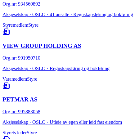
Org.nr
:
934560892
Aksjeselskap · OSLO · 41 ansatte · Regnskapsføring og bokføring
Styremedlem
Styre
VIEW GROUP HOLDING AS
Org.nr
:
991950710
Aksjeselskap · OSLO · Regnskapsføring og bokføring
Varamedlem
Styre
PETMAR AS
Org.nr
:
995883058
Aksjeselskap · OSLO · Utleie av egen eller leid fast eiendom
Styrets leder
Styre