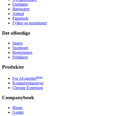
Opphørte
Børsnotert
Anbud
Patentsok
Fylker og kommuner
Det offentlige
Staten
Stortinget
Regjeringen
Politikere
Produkter
beta
For AI-agenter
Konkurrentanalyse
Chrome Extension
Companybook
Blogg
Guider