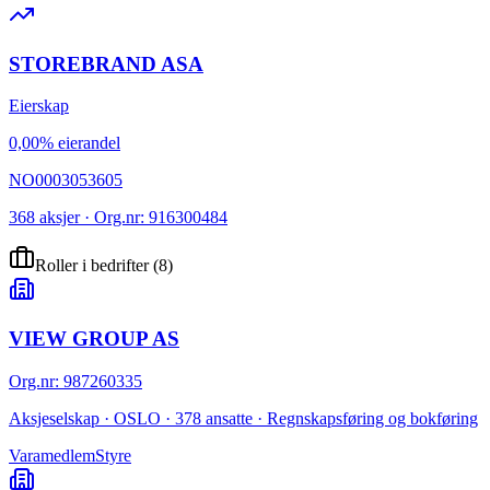
STOREBRAND ASA
Eierskap
0,00% eierandel
NO0003053605
368 aksjer · Org.nr: 916300484
Roller i bedrifter
(
8
)
VIEW GROUP AS
Org.nr
:
987260335
Aksjeselskap · OSLO · 378 ansatte · Regnskapsføring og bokføring
Varamedlem
Styre