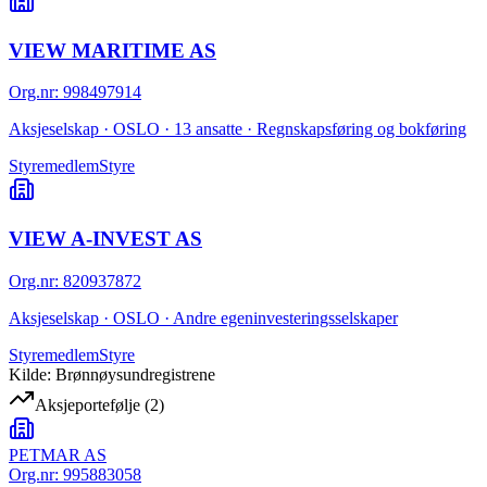
VIEW MARITIME AS
Org.nr
:
998497914
Aksjeselskap · OSLO · 13 ansatte · Regnskapsføring og bokføring
Styremedlem
Styre
VIEW A-INVEST AS
Org.nr
:
820937872
Aksjeselskap · OSLO · Andre egeninvesteringsselskaper
Styremedlem
Styre
Kilde: Brønnøysundregistrene
Aksjeportefølje
(
2
)
PETMAR AS
Org.nr:
995883058