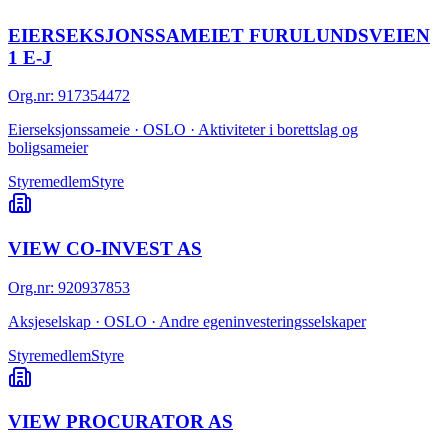
EIERSEKSJONSSAMEIET FURULUNDSVEIEN
1 E-J
Org.nr
:
917354472
Eierseksjonssameie · OSLO · Aktiviteter i borettslag og
boligsameier
Styremedlem
Styre
VIEW CO-INVEST AS
Org.nr
:
920937853
Aksjeselskap · OSLO · Andre egeninvesteringsselskaper
Styremedlem
Styre
VIEW PROCURATOR AS