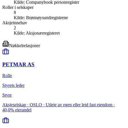
Kilde:
Companybook personregister
Roller i selskaper
8
Kilde:
Brønnøysundregistrene
Aksjeinnehav
2
Kilde:
Aksjonærregisteret
Nøkkelrelasjoner
PETMAR AS
Rolle
Styrets leder
Styre
Aksjeselskap · OSLO · Utleie av egen eller leid fast eiendom ·
40,0% eierandel