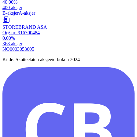
40.00
%
400
aksjer
B-aksjer
A-aksjer
STOREBRAND ASA
Org.nr:
916300484
0.00
%
368
aksjer
NO0003053605
Kilde: Skatteetaten aksjeeierboken 2024
CB