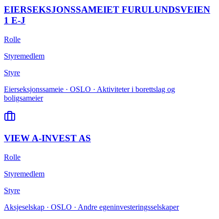
EIERSEKSJONSSAMEIET FURULUNDSVEIEN
1 E-J
Rolle
Styremedlem
Styre
Eierseksjonssameie · OSLO · Aktiviteter i borettslag og
boligsameier
VIEW A-INVEST AS
Rolle
Styremedlem
Styre
Aksjeselskap · OSLO · Andre egeninvesteringsselskaper