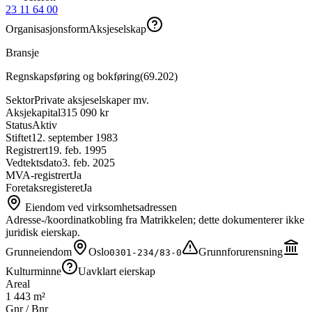
23 11 64 00
Organisasjonsform
Aksjeselskap
Bransje
Regnskapsføring og bokføring
(
69.202
)
Sektor
Private aksjeselskaper mv.
Aksjekapital
315 090 kr
Status
Aktiv
Stiftet
12. september 1983
Registrert
19. feb. 1995
Vedtektsdato
3. feb. 2025
MVA-registrert
Ja
Foretaksregisteret
Ja
Eiendom ved virksomhetsadressen
Adresse-/koordinatkobling fra Matrikkelen; dette dokumenterer ikke
juridisk eierskap.
Grunneiendom
Oslo
Grunnforurensning
0301-234/83-0
Kulturminne
Uavklart eierskap
Areal
1 443 m²
Gnr / Bnr