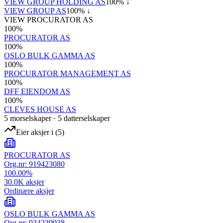
VIEW GROUP HOLDING AS
100
% ↓
VIEW GROUP AS
100
% ↓
VIEW PROCURATOR AS
100
%
PROCURATOR AS
100
%
OSLO BULK GAMMA AS
100
%
PROCURATOR MANAGEMENT AS
100
%
DFF EIENDOM AS
100
%
CLEVES HOUSE AS
5
morselskap
er
·
5
datterselskap
er
Eier aksjer i
(
5
)
PROCURATOR AS
Org.nr:
919423080
100.00
%
30.0K
aksjer
Ordinære aksjer
OSLO BULK GAMMA AS
Org.nr:
934239938