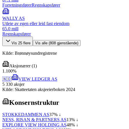
Forretningsfører
Regnskapsfører
WALLY AS
Utleie av egen eller leid fast eiendom
65.0 mill
Regnskapsfører
Vis
25
flere
Vis alle (
808
gjenstående)
Kilde: Brønnøysundregistrene
Aksjonærer
(
1
)
1
.
100
%
🇳🇴
VIEW LEDGER AS
5 330
aksjer
Kilde: Skatteetaten aksjeeierboken 2024
Konsernstruktur
STOKKEDAMMEN AS
37
% ↓
NESS, RISAN & PARTNERS AS
13
% ↓
EXPLORE VIEW HOLDING AS
48
% ↓