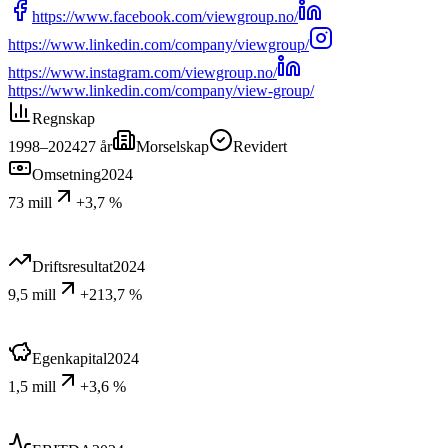
https://www.facebook.com/viewgroup.no/
https://www.linkedin.com/company/viewgroup/
https://www.instagram.com/viewgroup.no/
https://www.linkedin.com/company/view-group/
Regnskap
1998–2024
27
år
Morselskap
Revidert
Omsetning
2024
73 mill
+3,7 %
Driftsresultat
2024
9,5 mill
+213,7 %
Egenkapital
2024
1,5 mill
+3,6 %