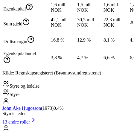
1,6 mill
1,5 mill
1,6 mill
1,
Egenkapital
NOK
NOK
NOK
N
42,1 mill
30,5 mill
22,3 mill
2
Sum gjeld
NOK
NOK
NOK
16,8 %
12,9 %
8,1 %
4
Driftsmargin
Egenkapitalandel
3,8 %
4,7 %
6,6 %
6
Kilde: Regnskapsregisteret (Brønnøysundregistrene)
Styre og ledelse
Styre
John Åke Hugosson
(
1973
)
0.4%
Styrets leder
13
andre roller