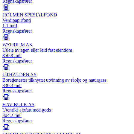
Regnskapsfører
HOLMEN SPESIALFOND
Verdipapirfond
1.1 mrd
Regnskapsfører
WATRIUM AS
Utleie av egen eller leid fast eiendom
850.9 mill
Regnskapsfører
UTHALDEN AS
Boretjenester tilknyttet utvinning av råolje og naturgass
830.3 mill
Regnskapsfører
HAV BULK AS
Utenriks sjøfart med gods
304.2 mill
Regnskapsfører