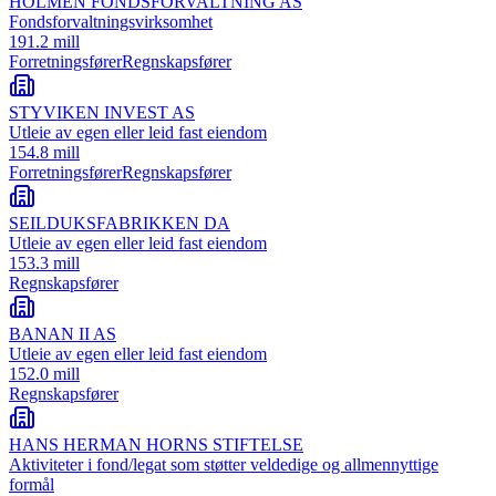
HOLMEN FONDSFORVALTNING AS
Fondsforvaltningsvirksomhet
191.2 mill
Forretningsfører
Regnskapsfører
STYVIKEN INVEST AS
Utleie av egen eller leid fast eiendom
154.8 mill
Forretningsfører
Regnskapsfører
SEILDUKSFABRIKKEN DA
Utleie av egen eller leid fast eiendom
153.3 mill
Regnskapsfører
BANAN II AS
Utleie av egen eller leid fast eiendom
152.0 mill
Regnskapsfører
HANS HERMAN HORNS STIFTELSE
Aktiviteter i fond/legat som støtter veldedige og allmennyttige
formål