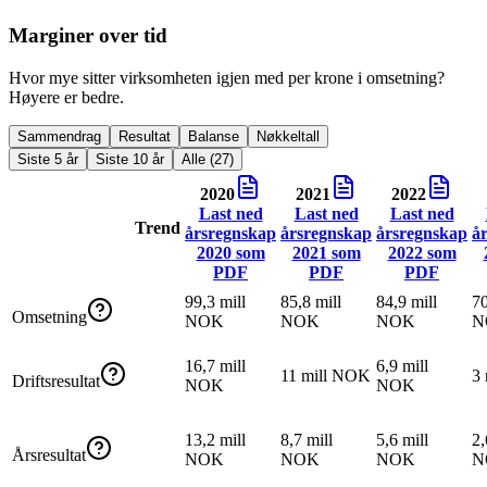
Marginer over tid
Hvor mye sitter virksomheten igjen med per krone i omsetning?
Høyere er bedre.
Sammendrag
Resultat
Balanse
Nøkkeltall
Siste 5 år
Siste 10 år
Alle (27)
2020
2021
2022
Last ned
Last ned
Last ned
Trend
årsregnskap
årsregnskap
årsregnskap
å
2020
som
2021
som
2022
som
PDF
PDF
PDF
99,3 mill
85,8 mill
84,9 mill
70
Omsetning
NOK
NOK
NOK
N
16,7 mill
6,9 mill
11 mill NOK
3
Driftsresultat
NOK
NOK
13,2 mill
8,7 mill
5,6 mill
2,
Årsresultat
NOK
NOK
NOK
N