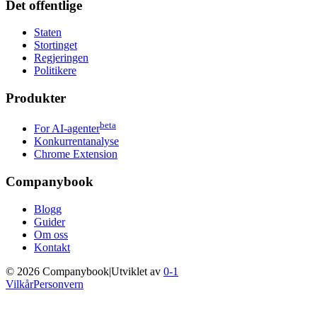
Det offentlige
Staten
Stortinget
Regjeringen
Politikere
Produkter
beta
For AI-agenter
Konkurrentanalyse
Chrome Extension
Companybook
Blogg
Guider
Om oss
Kontakt
©
2026
Companybook
|
Utviklet av
0-1
Vilkår
Personvern