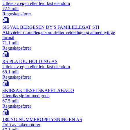
Utleie av egen eller leid fast eiendom
72.5 mill
Regnskapsfører
SIGVAL BERGESEN DY'S FAMILIELEGAT STI
Aktiviteter i fond/legat som støtter veldedige og allmennyttige
formål
71.1 mill
Regnskapsfører
RS PLATOU HOLDING AS
Utleie av egen eller leid fast eiendom
68.1 mill
Regnskapsfører
SKIBSAKTIESELSKAPET ABACO
Utenriks sjøfart med gods
67.5 mill
Regnskapsfører
180.NO NUMMEROPPLYSNINGEN AS
Drift av søkemotorer
67.1 mill