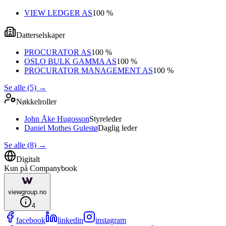
VIEW LEDGER AS
100 %
Datterselskaper
PROCURATOR AS
100 %
OSLO BULK GAMMA AS
100 %
PROCURATOR MANAGEMENT AS
100 %
Se alle (5)
→
Nøkkelroller
John Åke Hugosson
Styreleder
Daniel Mothes Gulestø
Daglig leder
Se alle (8)
→
Digitalt
Kun på Companybook
viewgroup.no
4
facebook
linkedin
instagram