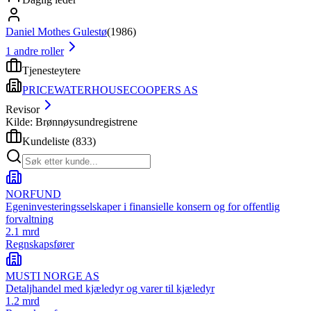
Daniel Mothes Gulestø
(
1986
)
1
andre roller
Tjenesteytere
PRICEWATERHOUSECOOPERS AS
Revisor
Kilde: Brønnøysundregistrene
Kundeliste
(
833
)
NORFUND
Egeninvesteringsselskaper i finansielle konsern og for offentlig
forvaltning
2.1 mrd
Regnskapsfører
MUSTI NORGE AS
Detaljhandel med kjæledyr og varer til kjæledyr
1.2 mrd