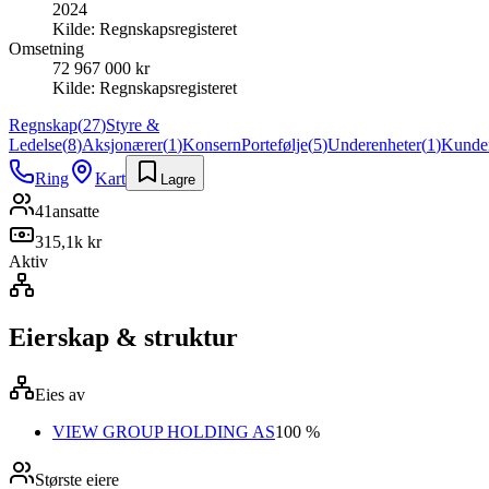
2024
Kilde:
Regnskapsregisteret
Omsetning
72 967 000 kr
Kilde:
Regnskapsregisteret
Regnskap
(
27
)
Styre &
Ledelse
(
8
)
Aksjonærer
(
1
)
Konsern
Portefølje
(
5
)
Underenheter
(
1
)
Kunde
Ring
Kart
Lagre
41
ansatte
315,1k kr
Aktiv
Eierskap & struktur
Eies av
VIEW GROUP HOLDING AS
100 %
Største eiere