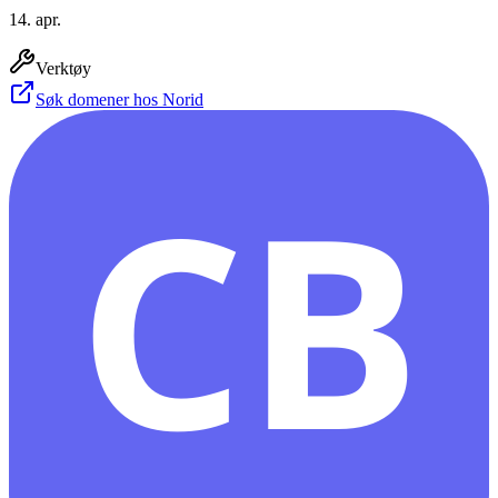
14. apr.
Verktøy
Søk domener hos Norid
CB