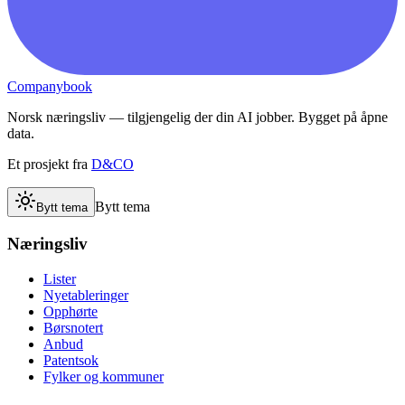
Companybook
Norsk næringsliv — tilgjengelig der din AI jobber. Bygget på åpne
data.
Et prosjekt fra
D&CO
Bytt tema
Bytt tema
Næringsliv
Lister
Nyetableringer
Opphørte
Børsnotert
Anbud
Patentsok
Fylker og kommuner