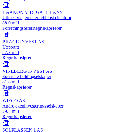
HAAKON VII'S GATE 1 ANS
Utleie av egen eller leid fast eiendom
88.0 mill
Forretningsfører
Regnskapsfører
BRAGE INVEST AS
Uoppgitt
87.2 mill
Regnskapsfører
VINEBERG INVEST AS
Spesielle holdingselskaper
81.8 mill
Regnskapsfører
WIECO AS
Andre egeninvesteringsselskaper
79.4 mill
Regnskapsfører
SOLPLASSEN 1 AS