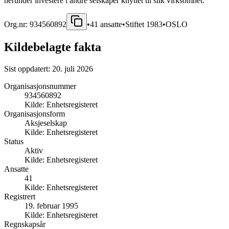
herunder investere i andre selskaper knyttet til slik virksomhet.
Org.nr:
934560892
•
41
ansatte
•
Stiftet
1983
•
OSLO
Kildebelagte fakta
Sist oppdatert:
20. juli 2026
Organisasjonsnummer
934560892
Kilde:
Enhetsregisteret
Organisasjonsform
Aksjeselskap
Kilde:
Enhetsregisteret
Status
Aktiv
Kilde:
Enhetsregisteret
Ansatte
41
Kilde:
Enhetsregisteret
Registrert
19. februar 1995
Kilde:
Enhetsregisteret
Regnskapsår