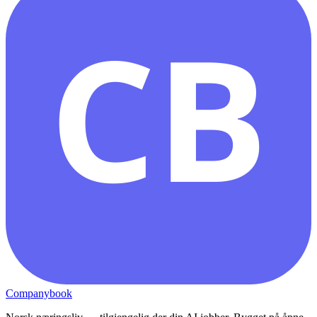
CB
Companybook