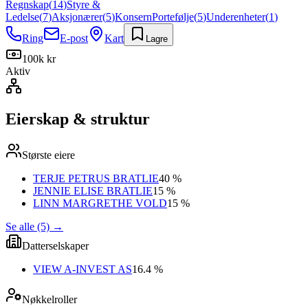
Regnskap
(
14
)
Styre &
Ledelse
(
7
)
Aksjonærer
(
5
)
Konsern
Portefølje
(
5
)
Underenheter
(
1
)
Ring
E-post
Kart
Lagre
100k kr
Aktiv
Eierskap & struktur
Største eiere
TERJE PETRUS BRATLIE
40 %
JENNIE ELISE BRATLIE
15 %
LINN MARGRETHE VOLD
15 %
Se alle (5)
→
Datterselskaper
VIEW A-INVEST AS
16.4 %
Nøkkelroller