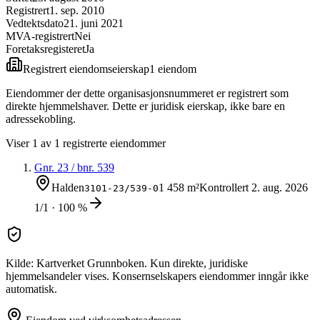
Registrert
1. sep. 2010
Vedtektsdato
21. juni 2021
MVA-registrert
Nei
Foretaksregisteret
Ja
Registrert eiendomseierskap
1
eiendom
Eiendommer der dette organisasjonsnummeret er registrert som
direkte hjemmelshaver. Dette er juridisk eierskap, ikke bare en
adressekobling.
Viser
1
av
1
registrerte eiendommer
Gnr.
23
/ bnr.
539
Halden
1 458 m²
Kontrollert
2. aug. 2026
3101-23/539-0
1/1 · 100 %
Kilde: Kartverket Grunnboken. Kun direkte, juridiske
hjemmelsandeler vises. Konsernselskapers eiendommer inngår ikke
automatisk.