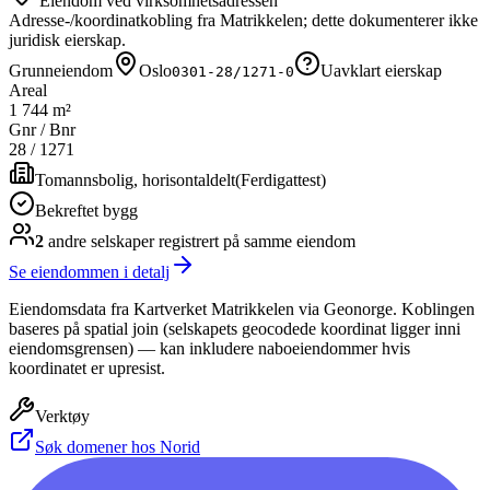
Eiendom ved virksomhetsadressen
Adresse-/koordinatkobling fra Matrikkelen; dette dokumenterer ikke
juridisk eierskap.
Grunneiendom
Oslo
Uavklart eierskap
0301-28/1271-0
Areal
1 744 m²
Gnr / Bnr
28
/
1271
Tomannsbolig, horisontaldelt
(
Ferdigattest
)
Bekreftet bygg
2
andre selskap
er
registrert på samme eiendom
Se eiendommen i detalj
Eiendomsdata fra Kartverket Matrikkelen via Geonorge. Koblingen
baseres på spatial join (selskapets geocodede koordinat ligger inni
eiendomsgrensen) — kan inkludere naboeiendommer hvis
koordinatet er upresist.
Verktøy
Søk domener hos Norid