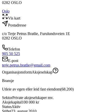
0282
OSLO
Oslo
Vis kart
Postadresse
c/o Terje Petrus Bratlie, Furulundsveien 1E
0282
OSLO
Telefon
905 50 525
E-post
terje.petrus.bratlie@gmail.com
Organisasjonsform
Aksjeselskap
Bransje
Utleie av egen eller leid fast eiendom
(
68.200
)
Sektor
Private aksjeselskaper mv.
Aksjekapital
100 000 kr
Status
Aktiv
Stiftet
23. august 2010