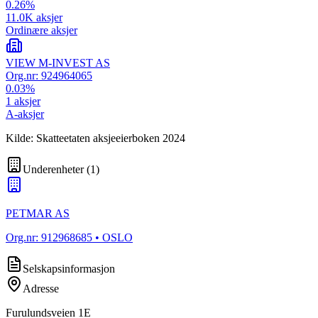
0.26
%
11.0K
aksjer
Ordinære aksjer
VIEW M-INVEST AS
Org.nr:
924964065
0.03
%
1
aksjer
A-aksjer
Kilde: Skatteetaten aksjeeierboken 2024
Underenheter
(
1
)
PETMAR AS
Org.nr:
912968685
• OSLO
Selskapsinformasjon
Adresse
Furulundsveien 1E