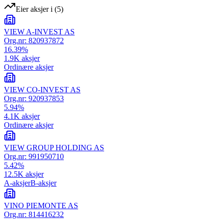
Eier aksjer i
(
5
)
VIEW A-INVEST AS
Org.nr:
820937872
16.39
%
1.9K
aksjer
Ordinære aksjer
VIEW CO-INVEST AS
Org.nr:
920937853
5.94
%
4.1K
aksjer
Ordinære aksjer
VIEW GROUP HOLDING AS
Org.nr:
991950710
5.42
%
12.5K
aksjer
A-aksjer
B-aksjer
VINO PIEMONTE AS
Org.nr:
814416232