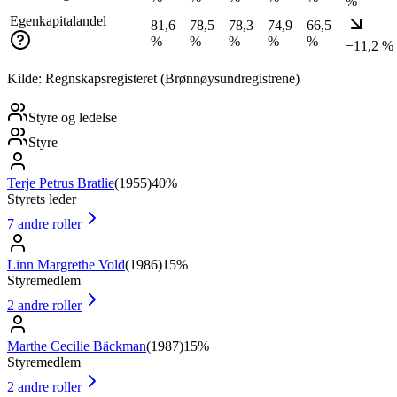
%
Egenkapitalandel
81,6
78,5
78,3
74,9
66,5
%
%
%
%
%
−11,2 %
Kilde: Regnskapsregisteret (Brønnøysundregistrene)
Styre og ledelse
Styre
Terje Petrus Bratlie
(
1955
)
40%
Styrets leder
7
andre roller
Linn Margrethe Vold
(
1986
)
15%
Styremedlem
2
andre roller
Marthe Cecilie Bäckman
(
1987
)
15%
Styremedlem
2
andre roller