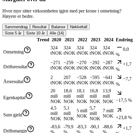
Hvor mye sitter virksomheten igjen med per krone i omsetning?
Høyere er bedre.
Sammendrag
Resultat
Balanse
Nøkkeltall
Siste 5 år
Siste 10 år
Alle (14)
Trend
2020
2021
2022
2023
2024
Endring
324
324
324
324
324
0,0
Omsetning
tNOK
tNOK
tNOK
tNOK
tNOK
%
−271
−259
−270
−292
−287
+1,7
Driftsresultat
tNOK
tNOK
tNOK
tNOK
tNOK
%
2
207
−528
−595
−641
−7,7
Årsresultat
tNOK
tNOK
tNOK
tNOK
tNOK
%
20
18,6
18,1
16,8
13,9
mill
mill
mill
mill
mill
Egenkapital
−17,5 %
NOK
NOK
NOK
NOK
NOK
4,5
5,1
5,7
5 mill
7 mill
mill
mill
mill
Sum gjeld
NOK
NOK
+23,8 %
NOK
NOK
NOK
-83,6
-79,9
-83,3
-90,1
-88,6
+1,7
Driftsmargin
%
%
%
%
%