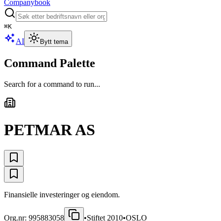
Companybook
⌘
K
AI
Bytt tema
Command Palette
Search for a command to run...
PETMAR AS
Finansielle investeringer og eiendom.
Org.nr:
995883058
•
Stiftet
2010
•
OSLO