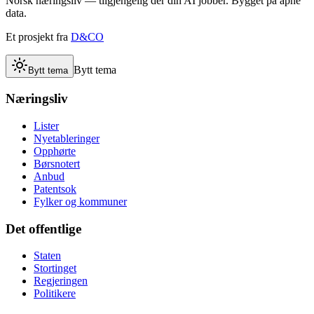
Norsk næringsliv — tilgjengelig der din AI jobber. Bygget på åpne
data.
Et prosjekt fra
D&CO
Bytt tema
Bytt tema
Næringsliv
Lister
Nyetableringer
Opphørte
Børsnotert
Anbud
Patentsok
Fylker og kommuner
Det offentlige
Staten
Stortinget
Regjeringen
Politikere