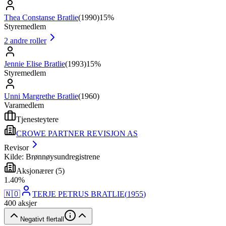
Thea Constanse Bratlie
(
1990
)
15%
Styremedlem
2
andre roller
Jennie Elise Bratlie
(
1993
)
15%
Styremedlem
Unni Margrethe Bratlie
(
1960
)
Varamedlem
Tjenesteytere
CROWE PARTNER REVISJON AS
Revisor
Kilde: Brønnøysundregistrene
Aksjonærer
(
5
)
1
.
40
%
🇳🇴
TERJE PETRUS BRATLIE
(
1955
)
400
aksjer
Negativt flertall