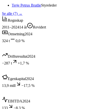
Terje Petrus Bratlie
Styreleder
Se alle (7)
→
Regnskap
2011–2024
14
år
Revidert
Omsetning
2024
324 t
0,0 %
Driftsresultat
2024
−287 t
+1,7 %
Egenkapital
2024
13,9 mill
−17,5 %
EBITDA
2024
133
−8,3 %