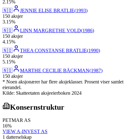
2
.
15
%
🇳🇴
JENNIE ELISE BRATLIE
(
1993
)
150
aksjer
3
.
15
%
🇳🇴
LINN MARGRETHE VOLD
(
1986
)
150
aksjer
4
.
15
%
🇳🇴
THEA CONSTANSE BRATLIE
(
1990
)
150
aksjer
5
.
15
%
🇳🇴
MARTHE CECILIE BÄCKMAN
(
1987
)
150
aksjer
* Noen aksjonærer har flere aksjeklasser. Prosent viser samlet
eierandel.
Kilde: Skatteetaten aksjeeierboken 2024
Konsernstruktur
PETMAR AS
16
%
VIEW A-INVEST AS
1
datterselskap