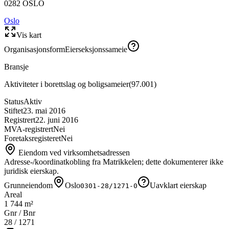
0282
OSLO
Oslo
Vis kart
Organisasjonsform
Eierseksjonssameie
Bransje
Aktiviteter i borettslag og boligsameier
(
97.001
)
Status
Aktiv
Stiftet
23. mai 2016
Registrert
22. juni 2016
MVA-registrert
Nei
Foretaksregisteret
Nei
Eiendom ved virksomhetsadressen
Adresse-/koordinatkobling fra Matrikkelen; dette dokumenterer ikke
juridisk eierskap.
Grunneiendom
Oslo
Uavklart eierskap
0301-28/1271-0
Areal
1 744 m²
Gnr / Bnr
28
/
1271