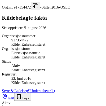
Org.nr:
917354472
•
Stiftet
2016
•
OSLO
Kildebelagte fakta
Sist oppdatert:
5. august 2026
Organisasjonsnummer
917354472
Kilde:
Enhetsregisteret
Organisasjonsform
Eierseksjonssameie
Kilde:
Enhetsregisteret
Status
Aktiv
Kilde:
Enhetsregisteret
Registrert
22. juni 2016
Kilde:
Enhetsregisteret
Styre & Ledelse
(
6
)
Underenheter
(
1
)
Kart
Lagre
Aktiv