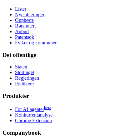
Lister
Nyetableringer
Opphørte
Børsnotert
Anbud
Patentsok
Fylker og kommuner
Det offentlige
Staten
Stortinget
Regjeringen
Politikere
Produkter
beta
For AI-agenter
Konkurrentanalyse
Chrome Extension
Companybook