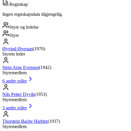
Regnskap
Ingen regnskapsdata tilgjengelig.
Styre og ledelse
Styre
Øyvind Øveraas
(
1970
)
Styrets leder
Stein Arne Evensen
(
1942
)
Styremedlem
6
andre roller
Nils Petter Dyvik
(
1953
)
Styremedlem
3
andre roller
Thorstein Bache Harbitz
(
1937
)
Styremedlem