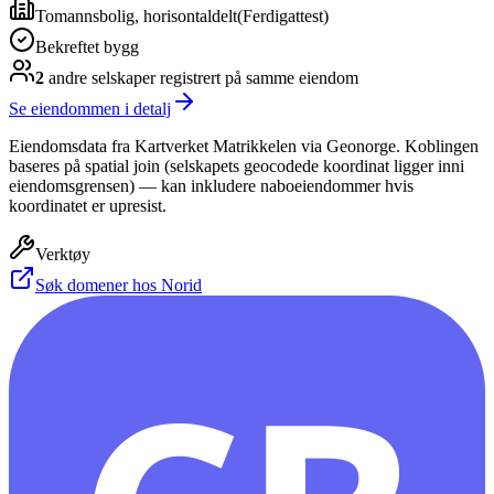
Tomannsbolig, horisontaldelt
(
Ferdigattest
)
Bekreftet bygg
2
andre selskap
er
registrert på samme eiendom
Se eiendommen i detalj
Eiendomsdata fra Kartverket Matrikkelen via Geonorge. Koblingen
baseres på spatial join (selskapets geocodede koordinat ligger inni
eiendomsgrensen) — kan inkludere naboeiendommer hvis
koordinatet er upresist.
Verktøy
Søk domener hos Norid