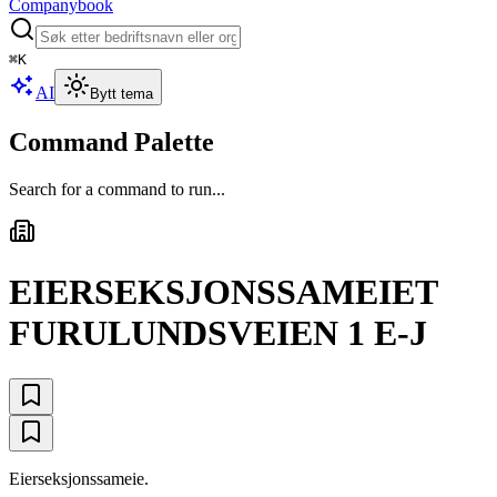
Companybook
⌘
K
AI
Bytt tema
Command Palette
Search for a command to run...
EIERSEKSJONSSAMEIET
FURULUNDSVEIEN 1 E-J
Eierseksjonssameie.