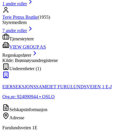
1
andre roller
Terje Petrus Bratlie
(
1955
)
Styremedlem
7
andre roller
Tjenesteytere
VIEW GROUP AS
Regnskapsfører
Kilde: Brønnøysundregistrene
Underenheter
(
1
)
EIERSEKSJONSSAMEIET FURULUNDSVEIEN 1 E-J
Org.nr:
924090944
• OSLO
Selskapsinformasjon
Adresse
Furulundsveien 1E