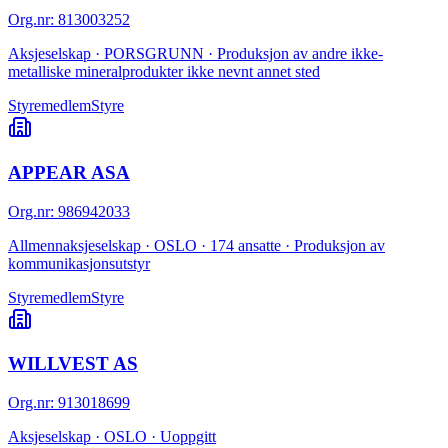
Org.nr
:
813003252
Aksjeselskap · PORSGRUNN · Produksjon av andre ikke-
metalliske mineralprodukter ikke nevnt annet sted
Styremedlem
Styre
APPEAR ASA
Org.nr
:
986942033
Allmennaksjeselskap · OSLO · 174 ansatte · Produksjon av
kommunikasjonsutstyr
Styremedlem
Styre
WILLVEST AS
Org.nr
:
913018699
Aksjeselskap · OSLO · Uoppgitt