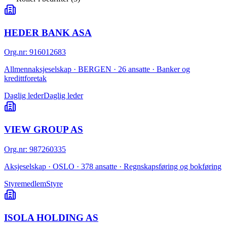
HEDER BANK ASA
Org.nr
:
916012683
Allmennaksjeselskap · BERGEN · 26 ansatte · Banker og
kredittforetak
Daglig leder
Daglig leder
VIEW GROUP AS
Org.nr
:
987260335
Aksjeselskap · OSLO · 378 ansatte · Regnskapsføring og bokføring
Styremedlem
Styre
ISOLA HOLDING AS