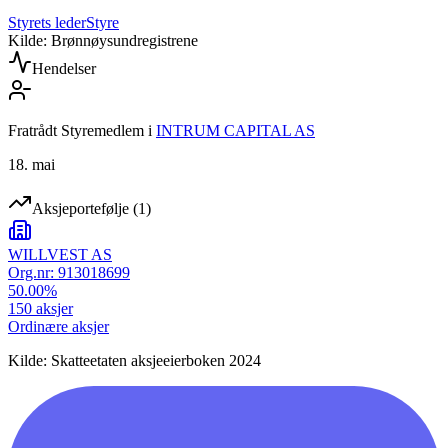
Styrets leder
Styre
Kilde: Brønnøysundregistrene
Hendelser
Fratrådt Styremedlem
i
INTRUM CAPITAL AS
18. mai
Aksjeportefølje
(
1
)
WILLVEST AS
Org.nr:
913018699
50.00
%
150
aksjer
Ordinære aksjer
Kilde: Skatteetaten aksjeeierboken 2024