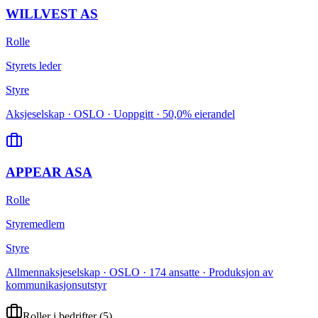
WILLVEST AS
Rolle
Styrets leder
Styre
Aksjeselskap · OSLO · Uoppgitt · 50,0% eierandel
APPEAR ASA
Rolle
Styremedlem
Styre
Allmennaksjeselskap · OSLO · 174 ansatte · Produksjon av
kommunikasjonsutstyr
Roller i bedrifter
(
5
)