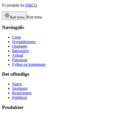
Et prosjekt fra
D&CO
Bytt tema
Bytt tema
Næringsliv
Lister
Nyetableringer
Opphørte
Børsnotert
Anbud
Patentsok
Fylker og kommuner
Det offentlige
Staten
Stortinget
Regjeringen
Politikere
Produkter