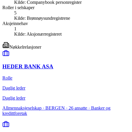
Kilde:
Companybook personregister
Roller i selskaper
5
Kilde:
Brønnøysundregistrene
Aksjeinnehav
1
Kilde:
Aksjonærregisteret
Nøkkelrelasjoner
HEDER BANK ASA
Rolle
Daglig leder
Daglig leder
Allmennaksjeselskap · BERGEN · 26 ansatte · Banker og
kredittforetak