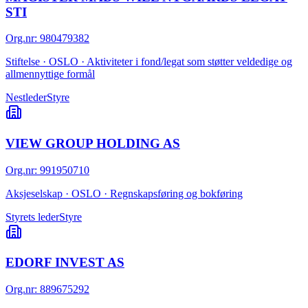
STI
Org.nr
:
980479382
Stiftelse · OSLO · Aktiviteter i fond/legat som støtter veldedige og
allmennyttige formål
Nestleder
Styre
VIEW GROUP HOLDING AS
Org.nr
:
991950710
Aksjeselskap · OSLO · Regnskapsføring og bokføring
Styrets leder
Styre
EDORF INVEST AS
Org.nr
:
889675292