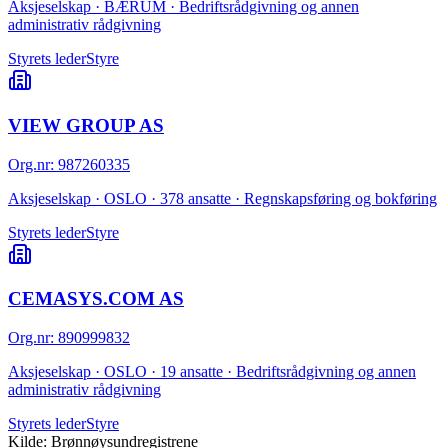
Aksjeselskap · BÆRUM · Bedriftsrådgivning og annen
administrativ rådgivning
Styrets leder
Styre
VIEW GROUP AS
Org.nr
:
987260335
Aksjeselskap · OSLO · 378 ansatte · Regnskapsføring og bokføring
Styrets leder
Styre
CEMASYS.COM AS
Org.nr
:
890999832
Aksjeselskap · OSLO · 19 ansatte · Bedriftsrådgivning og annen
administrativ rådgivning
Styrets leder
Styre
Kilde: Brønnøysundregistrene