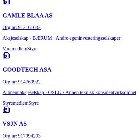
GAMLE BLAA AS
Org.nr
:
912161633
Aksjeselskap · BÆRUM · Andre egeninvesteringsselskaper
Varamedlem
Styre
GOODTECH ASA
Org.nr
:
914769922
Allmennaksjeselskap · OSLO · Annen teknisk konsulentvirksomhet
Styremedlem
Styre
VSJN AS
Org.nr
:
917994293