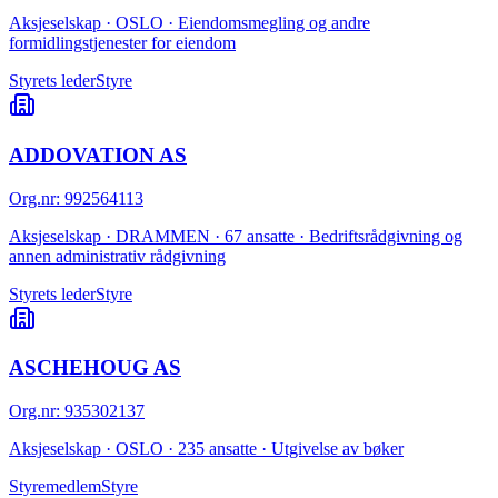
Aksjeselskap · OSLO · Eiendomsmegling og andre
formidlingstjenester for eiendom
Styrets leder
Styre
ADDOVATION AS
Org.nr
:
992564113
Aksjeselskap · DRAMMEN · 67 ansatte · Bedriftsrådgivning og
annen administrativ rådgivning
Styrets leder
Styre
ASCHEHOUG AS
Org.nr
:
935302137
Aksjeselskap · OSLO · 235 ansatte · Utgivelse av bøker
Styremedlem
Styre