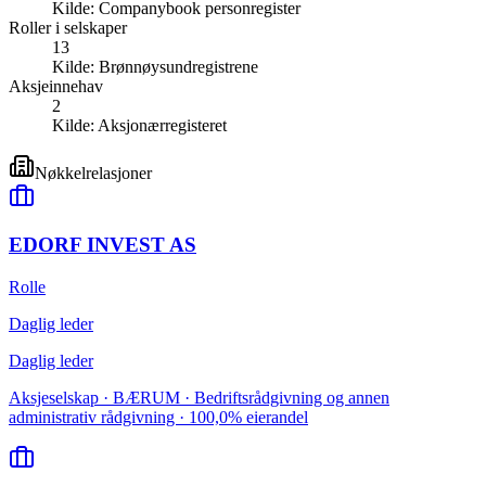
Kilde:
Companybook personregister
Roller i selskaper
13
Kilde:
Brønnøysundregistrene
Aksjeinnehav
2
Kilde:
Aksjonærregisteret
Nøkkelrelasjoner
EDORF INVEST AS
Rolle
Daglig leder
Daglig leder
Aksjeselskap · BÆRUM · Bedriftsrådgivning og annen
administrativ rådgivning · 100,0% eierandel