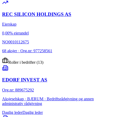
REC SILICON HOLDINGS AS
Eierskap
0,00% eierandel
NO0010112675
68 aksjer · Org.nr: 977258561
Roller i bedrifter
(
13
)
EDORF INVEST AS
Org.nr
:
889675292
Aksjeselskap · BÆRUM · Bedriftsrådgivning og annen
administrativ rådgivning
Daglig leder
Daglig leder