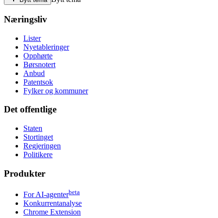
Næringsliv
Lister
Nyetableringer
Opphørte
Børsnotert
Anbud
Patentsok
Fylker og kommuner
Det offentlige
Staten
Stortinget
Regjeringen
Politikere
Produkter
beta
For AI-agenter
Konkurrentanalyse
Chrome Extension