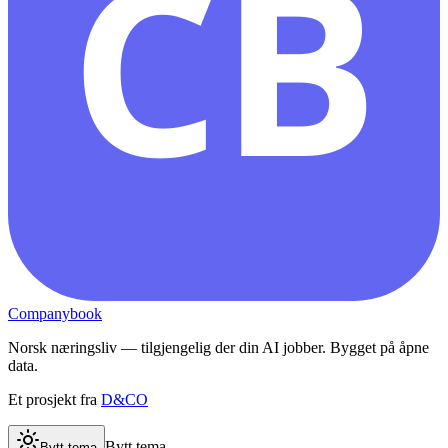
CB
Companybook
Norsk næringsliv — tilgjengelig der din AI jobber. Bygget på åpne
data.
Et prosjekt fra
D&CO
Bytt tema
Bytt tema