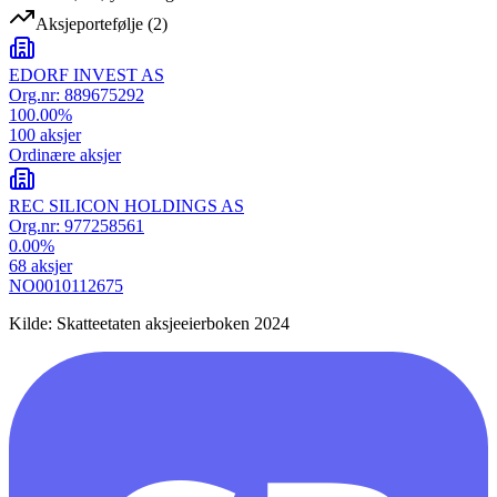
Aksjeportefølje
(
2
)
EDORF INVEST AS
Org.nr:
889675292
100.00
%
100
aksjer
Ordinære aksjer
REC SILICON HOLDINGS AS
Org.nr:
977258561
0.00
%
68
aksjer
NO0010112675
Kilde: Skatteetaten aksjeeierboken 2024