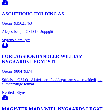
ASCHEHOUG HOLDING AS
Org.nr
:
935621763
Aksjeselskap · OSLO · Uoppgitt
Styremedlem
Styre
FORLAGSBOKHANDLER WILLIAM
NYGAARDS LEGAT STI
Org.nr
:
980479374
Stiftelse · OSLO · Aktiviteter i fond/legat som støtter veldedige og
allmennyttige formål
Nestleder
Styre
MAGISTER MADS WIEL NYGAARDS LEGAT