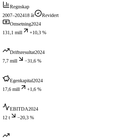
Regnskap
2007–2024
18
år
Revidert
Omsetning
2024
131,1 mill
+10,3 %
Driftsresultat
2024
7,7 mill
−31,6 %
Egenkapital
2024
17,6 mill
+1,6 %
EBITDA
2024
12 t
−20,3 %