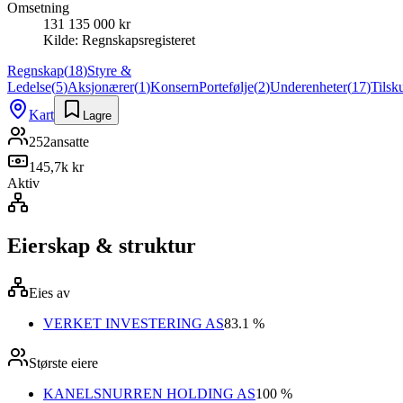
Omsetning
131 135 000 kr
Kilde:
Regnskapsregisteret
Regnskap
(
18
)
Styre &
Ledelse
(
5
)
Aksjonærer
(
1
)
Konsern
Portefølje
(
2
)
Underenheter
(
17
)
Tilsk
Kart
Lagre
252
ansatte
145,7k kr
Aktiv
Eierskap & struktur
Eies av
VERKET INVESTERING AS
83.1 %
Største eiere
KANELSNURREN HOLDING AS
100 %