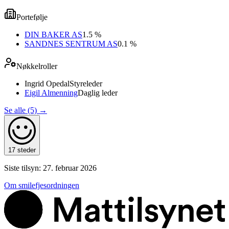
Portefølje
DIN BAKER AS
1.5 %
SANDNES SENTRUM AS
0.1 %
Nøkkelroller
Ingrid Opedal
Styreleder
Eigil Almenning
Daglig leder
Se alle (5)
→
17 steder
Siste tilsyn:
27. februar 2026
Om smilefjesordningen