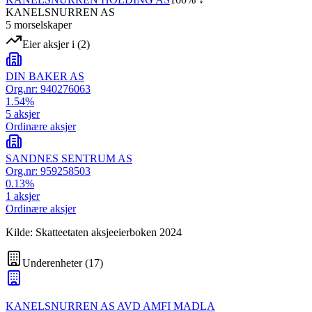
KANELSNURREN AS
5
morselskap
er
Eier aksjer i
(
2
)
DIN BAKER AS
Org.nr:
940276063
1.54
%
5
aksjer
Ordinære aksjer
SANDNES SENTRUM AS
Org.nr:
959258503
0.13
%
1
aksjer
Ordinære aksjer
Kilde: Skatteetaten aksjeeierboken 2024
Underenheter
(
17
)
KANELSNURREN AS AVD AMFI MADLA