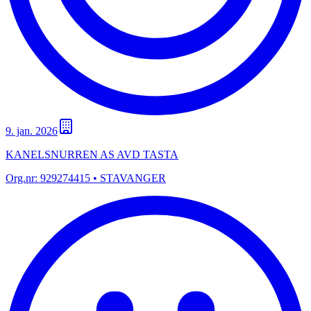
9. jan. 2026
KANELSNURREN AS AVD TASTA
Org.nr:
929274415
• STAVANGER