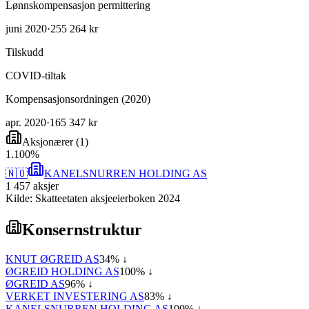
Lønnskompensasjon permittering
juni 2020
·
255 264 kr
Tilskudd
COVID-tiltak
Kompensasjonsordningen (2020)
apr. 2020
·
165 347 kr
Aksjonærer
(
1
)
1
.
100
%
🇳🇴
KANELSNURREN HOLDING AS
1 457
aksjer
Kilde: Skatteetaten aksjeeierboken 2024
Konsernstruktur
KNUT ØGREID AS
34
% ↓
ØGREID HOLDING AS
100
% ↓
ØGREID AS
96
% ↓
VERKET INVESTERING AS
83
% ↓
KANELSNURREN HOLDING AS
100
% ↓