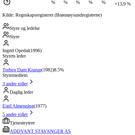
%
%
%
%
%
+13,9 %
Kilde: Regnskapsregisteret (Brønnøysundregistrene)
Styre og ledelse
Styre
Ingrid Opedal
(
1996
)
Styrets leder
Torben Dam Krarup
(
1982
)
8.5%
Styremedlem
3
andre roller
Daglig leder
Eigil Almenning
(
1977
)
5
andre roller
Tjenesteytere
ADDVANT STAVANGER AS