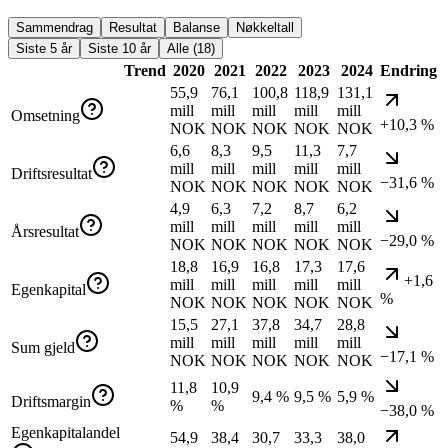
Sammendrag
Resultat
Balanse
Nøkkeltall
Siste 5 år
Siste 10 år
Alle (18)
Trend
2020
2021
2022
2023
2024
Endring
55,9
76,1
100,8
118,9
131,1
mill
mill
mill
mill
mill
Omsetning
+10,3 %
NOK
NOK
NOK
NOK
NOK
6,6
8,3
9,5
11,3
7,7
mill
mill
mill
mill
mill
Driftsresultat
−31,6 %
NOK
NOK
NOK
NOK
NOK
4,9
6,3
7,2
8,7
6,2
mill
mill
mill
mill
mill
Årsresultat
−29,0 %
NOK
NOK
NOK
NOK
NOK
18,8
16,9
16,8
17,3
17,6
+1,6
mill
mill
mill
mill
mill
Egenkapital
%
NOK
NOK
NOK
NOK
NOK
15,5
27,1
37,8
34,7
28,8
mill
mill
mill
mill
mill
Sum gjeld
−17,1 %
NOK
NOK
NOK
NOK
NOK
11,8
10,9
9,4 %
9,5 %
5,9 %
Driftsmargin
%
%
−38,0 %
Egenkapitalandel
54,9
38,4
30,7
33,3
38,0