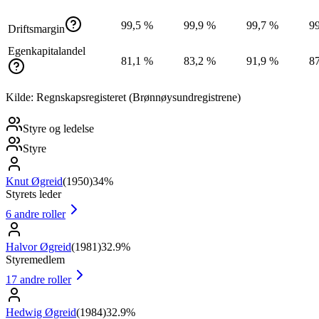
99,5 %
99,9 %
99,7 %
9
Driftsmargin
Egenkapitalandel
81,1 %
83,2 %
91,9 %
8
Kilde: Regnskapsregisteret (Brønnøysundregistrene)
Styre og ledelse
Styre
Knut Øgreid
(
1950
)
34%
Styrets leder
6
andre roller
Halvor Øgreid
(
1981
)
32.9%
Styremedlem
17
andre roller
Hedwig Øgreid
(
1984
)
32.9%