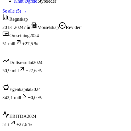
Knut Øgreid
Styreleder
Se alle (5)
→
Regnskap
2018–2024
7
år
Morselskap
Revidert
Omsetning
2024
51 mill
+27,5 %
Driftsresultat
2024
50,9 mill
+27,6 %
Egenkapital
2024
342,1 mill
−0,0 %
EBITDA
2024
51 t
+27,6 %