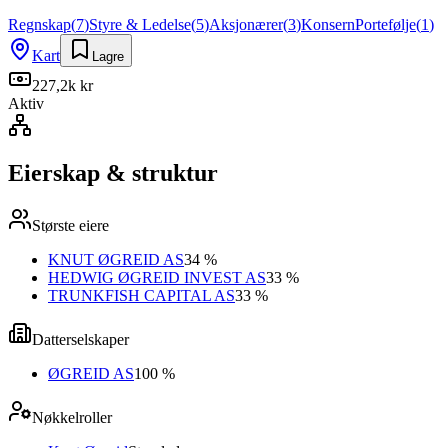
Regnskap
(
7
)
Styre & Ledelse
(
5
)
Aksjonærer
(
3
)
Konsern
Portefølje
(
1
)
Kart
Lagre
227,2k kr
Aktiv
Eierskap & struktur
Største eiere
KNUT ØGREID AS
34 %
HEDWIG ØGREID INVEST AS
33 %
TRUNKFISH CAPITAL AS
33 %
Datterselskaper
ØGREID AS
100 %
Nøkkelroller