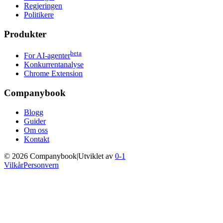
Regjeringen
Politikere
Produkter
beta
For AI-agenter
Konkurrentanalyse
Chrome Extension
Companybook
Blogg
Guider
Om oss
Kontakt
©
2026
Companybook
|
Utviklet av
0-1
Vilkår
Personvern