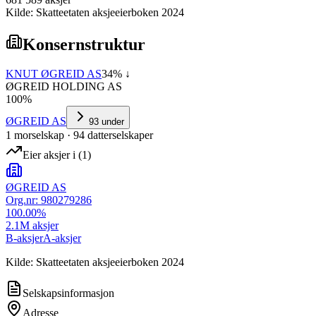
Kilde: Skatteetaten aksjeeierboken 2024
Konsernstruktur
KNUT ØGREID AS
34
% ↓
ØGREID HOLDING AS
100
%
ØGREID AS
93
under
1
morselskap
·
94
datterselskap
er
Eier aksjer i
(
1
)
ØGREID AS
Org.nr:
980279286
100.00
%
2.1M
aksjer
B-aksjer
A-aksjer
Kilde: Skatteetaten aksjeeierboken 2024
Selskapsinformasjon
Adresse