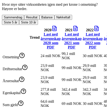
Hvor mye sitter virksomheten igjen med per krone i omsetning?
Høyere er bedre.
Sammendrag
Resultat
Balanse
Nøkkeltall
Siste 5 år
Siste 10 år
2020
2021
2022
Last ned
Last ned
Last ned
Trend
årsregnskap
årsregnskap
årsregnskap
å
2020
som
2021
som
2022
som
PDF
PDF
PDF
99,1 mill
24 mill NOK
30 mill NOK
4
Omsetning
NOK
23,9 mill
29,9 mill
39
99 mill NOK
Driftsresultat
NOK
NOK
N
23,9 mill
29,9 mill
39
99 mill NOK
Årsresultat
NOK
NOK
N
277,8 mill
342,4 mill
342,3 mill
34
Egenkapital
NOK
NOK
NOK
N
64,6 mill
48
69 mill NOK
30 mill NOK
Sum gjeld
NOK
N