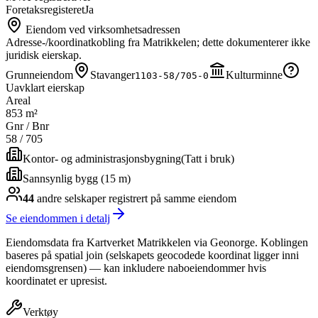
Foretaksregisteret
Ja
Eiendom ved virksomhetsadressen
Adresse-/koordinatkobling fra Matrikkelen; dette dokumenterer ikke
juridisk eierskap.
Grunneiendom
Stavanger
Kulturminne
1103-58/705-0
Uavklart eierskap
Areal
853 m²
Gnr / Bnr
58
/
705
Kontor- og administrasjonsbygning
(
Tatt i bruk
)
Sannsynlig bygg (15 m)
44
andre selskap
er
registrert på samme eiendom
Se eiendommen i detalj
Eiendomsdata fra Kartverket Matrikkelen via Geonorge. Koblingen
baseres på spatial join (selskapets geocodede koordinat ligger inni
eiendomsgrensen) — kan inkludere naboeiendommer hvis
koordinatet er upresist.
Verktøy