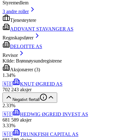
Styremedlem
3
andre roller
Tjenesteytere
ADDVANT STAVANGER AS
Regnskapsfører
DELOITTE AS
Revisor
Kilde: Brønnøysundregistrene
Aksjonærer
(
3
)
1
.
34
%
🇳🇴
KNUT ØGREID AS
702 243
aksjer
Negativt flertall
2
.
33
%
🇳🇴
HEDWIG ØGREID INVEST AS
681 589
aksjer
3
.
33
%
🇳🇴
TRUNKFISH CAPITAL AS
681 589
aksjer