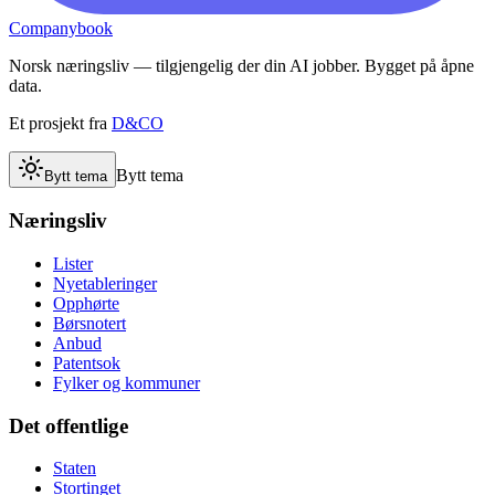
Companybook
Norsk næringsliv — tilgjengelig der din AI jobber. Bygget på åpne
data.
Et prosjekt fra
D&CO
Bytt tema
Bytt tema
Næringsliv
Lister
Nyetableringer
Opphørte
Børsnotert
Anbud
Patentsok
Fylker og kommuner
Det offentlige
Staten
Stortinget