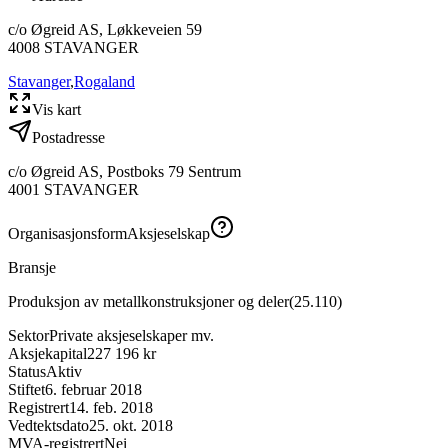
c/o Øgreid AS, Løkkeveien 59
4008
STAVANGER
Stavanger
,
Rogaland
Vis kart
Postadresse
c/o Øgreid AS, Postboks 79 Sentrum
4001
STAVANGER
Organisasjonsform
Aksjeselskap
Bransje
Produksjon av metallkonstruksjoner og deler
(
25.110
)
Sektor
Private aksjeselskaper mv.
Aksjekapital
227 196 kr
Status
Aktiv
Stiftet
6. februar 2018
Registrert
14. feb. 2018
Vedtektsdato
25. okt. 2018
MVA-registrert
Nei