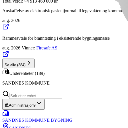
Total verdi
: ~
4 913 460 000 kr
Anskaffelse av elektronisk pasientjournal til legevakten og kommunal
aug. 2026
Rammeavtale for branntetting i eksisterende bygningsmasse
aug. 2026
·
Vinner
:
Firesafe AS
Se alle
(
384
)
Underenheter (
189
)
SANDNES KOMMUNE
🏛️
Administrasjon
9
SANDNES KOMMUNE BYGNING