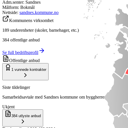
Adm.senter:
Sandnes
Målform:
Bokmål
Nettside:
sandnes.kommune.no
Kommunens virksomhet
189
underenheter (skoler, barnehager, etc.)
384
offentlige anbud
Se full bedriftsprofil
Offentlige anbud
1
vunnede kontrakter
Siste tildelinger
Samarbeidsavtale med Sandnes kommune om byggherrerolle
Ukjent
384
utlyste anbud