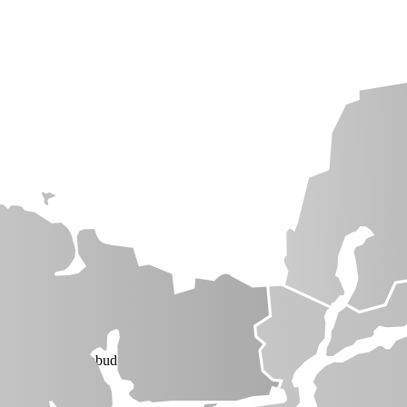
renheter
· 384 anbud