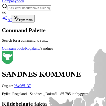
Companybook
⌘
K
AI
Bytt tema
Command Palette
Search for a command to run...
Companybook
/
Rogaland
/
Sandnes
SANDNES KOMMUNE
Org.nr:
964965137
Fylke
:
Rogaland
· Sandnes
· Bokmål
· 85 785 innbyggere
· 189 unde
Kildebelagte fakta