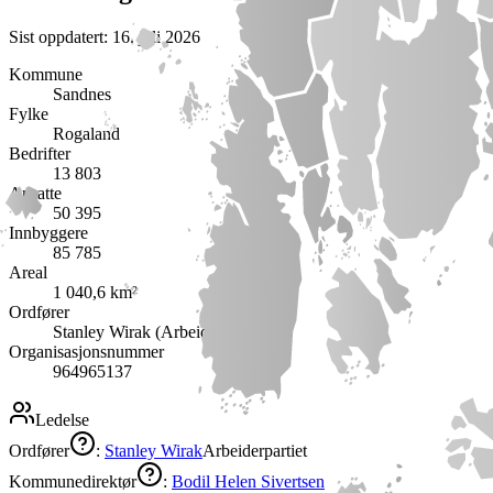
Sist oppdatert:
16. juli 2026
Kommune
Sandnes
Fylke
Rogaland
Bedrifter
13 803
Ansatte
50 395
Innbyggere
85 785
Areal
1 040,6 km²
Ordfører
Stanley Wirak (Arbeiderpartiet)
Organisasjonsnummer
964965137
Ledelse
Ordfører
:
Stanley Wirak
Arbeiderpartiet
Kommunedirektør
:
Bodil Helen Sivertsen