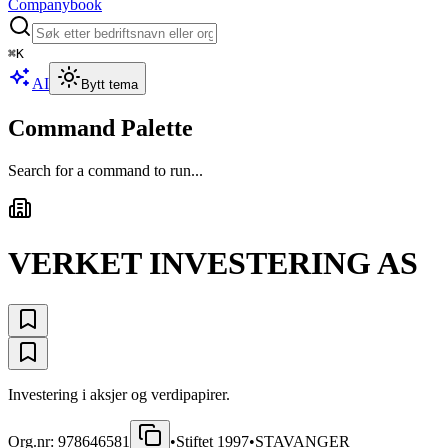
Companybook
⌘
K
AI
Bytt tema
Command Palette
Search for a command to run...
VERKET INVESTERING AS
Investering i aksjer og verdipapirer.
Org.nr:
978646581
•
Stiftet
1997
•
STAVANGER