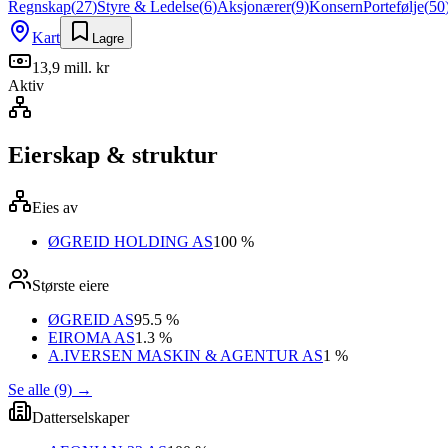
Regnskap
(
27
)
Styre & Ledelse
(
6
)
Aksjonærer
(
9
)
Konsern
Portefølje
(
50
Kart
Lagre
13,9 mill. kr
Aktiv
Eierskap & struktur
Eies av
ØGREID HOLDING AS
100 %
Største eiere
ØGREID AS
95.5 %
EIROMA AS
1.3 %
A.IVERSEN MASKIN & AGENTUR AS
1 %
Se alle (9)
→
Datterselskaper