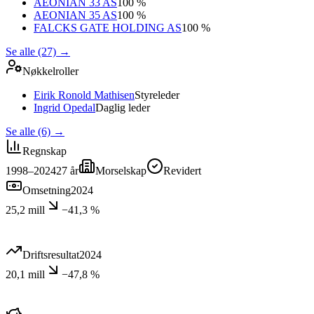
AEONIAN 33 AS
100 %
AEONIAN 35 AS
100 %
FALCKS GATE HOLDING AS
100 %
Se alle (27)
→
Nøkkelroller
Eirik Ronold Mathisen
Styreleder
Ingrid Opedal
Daglig leder
Se alle (6)
→
Regnskap
1998–2024
27
år
Morselskap
Revidert
Omsetning
2024
25,2 mill
−41,3 %
Driftsresultat
2024
20,1 mill
−47,8 %