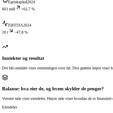
Egenkapital
2024
603 mill
+62,7 %
EBITDA
2024
20 t
−47,8 %
Inntekter og resultat
Det blå området viser omsetningen over tid. Den grønne linjen viser h
Balanse: hva eier de, og hvem skylder de penger?
Venstre side viser eiendeler. Høyre side viser hvordan de er finansiert (
Eiendeler