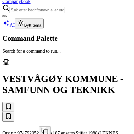
Companybook
⌘
K
AI
Bytt tema
Command Palette
Search for a command to run...
VESTVÅGØY KOMMUNE -
SAMFUNN OG TEKNIKK
Org.nr:
974792052
•
187
ansatte
•
Stiftet
1988
•
LEKNES