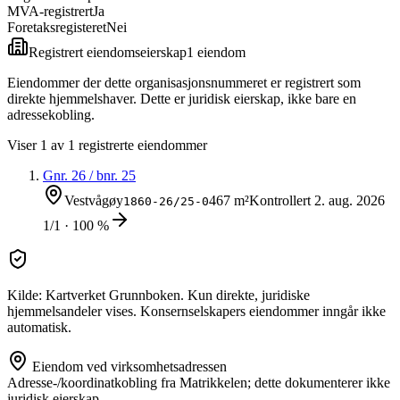
MVA-registrert
Ja
Foretaksregisteret
Nei
Registrert eiendomseierskap
1
eiendom
Eiendommer der dette organisasjonsnummeret er registrert som
direkte hjemmelshaver. Dette er juridisk eierskap, ikke bare en
adressekobling.
Viser
1
av
1
registrerte eiendommer
Gnr.
26
/ bnr.
25
Vestvågøy
467 m²
Kontrollert
2. aug. 2026
1860-26/25-0
1/1 · 100 %
Kilde: Kartverket Grunnboken. Kun direkte, juridiske
hjemmelsandeler vises. Konsernselskapers eiendommer inngår ikke
automatisk.
Eiendom ved virksomhetsadressen
Adresse-/koordinatkobling fra Matrikkelen; dette dokumenterer ikke
juridisk eierskap.