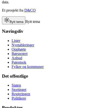
data.
Et prosjekt fra
D&CO
Bytt tema
Bytt tema
Næringsliv
Lister
Nyetableringer
Opphørte
Børsnotert
Anbud
Patentsok
Fylker og kommuner
Det offentlige
Staten
Stortinget
Regjeringen
Politikere
Produkter