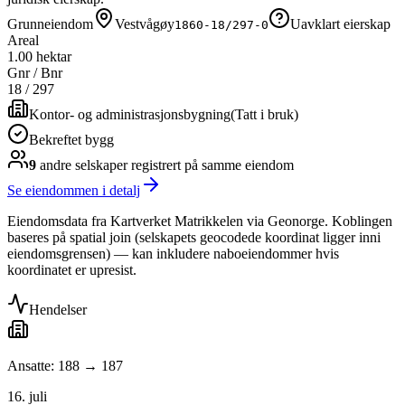
Grunneiendom
Vestvågøy
Uavklart eierskap
1860-18/297-0
Areal
1.00 hektar
Gnr / Bnr
18
/
297
Kontor- og administrasjonsbygning
(
Tatt i bruk
)
Bekreftet bygg
9
andre selskap
er
registrert på samme eiendom
Se eiendommen i detalj
Eiendomsdata fra Kartverket Matrikkelen via Geonorge. Koblingen
baseres på spatial join (selskapets geocodede koordinat ligger inni
eiendomsgrensen) — kan inkludere naboeiendommer hvis
koordinatet er upresist.
Hendelser
Ansatte: 188 → 187
16. juli