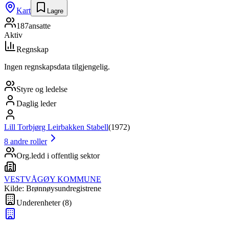
Kart
Lagre
187
ansatte
Aktiv
Regnskap
Ingen regnskapsdata tilgjengelig.
Styre og ledelse
Daglig leder
Lill Torbjørg Leirbakken Stabell
(
1972
)
8
andre roller
Org.ledd i offentlig sektor
VESTVÅGØY KOMMUNE
Kilde: Brønnøysundregistrene
Underenheter
(
8
)