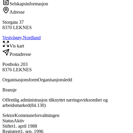
Selskapsinformasjon
Adresse
Storgata 37
8370
LEKNES
Vestvågøy
,
Nordland
Vis kart
Postadresse
Postboks 203
8376
LEKNES
Organisasjonsform
Organisasjonsledd
Bransje
Offentlig administrasjon tilknyttet næringsvirksomhet og
arbeidsmarked
(
84.130
)
Sektor
Kommuneforvaltningen
Status
Aktiv
Stiftet
1. april 1988
Registrert
1. sep. 1996