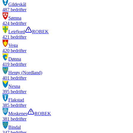
Gildeskål
487
bedrifter
Sømna
424
bedrifter
Leirfjord
ROBEK
421
bedrifter
Vega
420
bedrifter
Dønna
419
bedrifter
Herøy (Nordland)
401
bedrifter
Nesna
395
bedrifter
Flakstad
385
bedrifter
Moskenes
ROBEK
381
bedrifter
Bindal
347
bedrifter