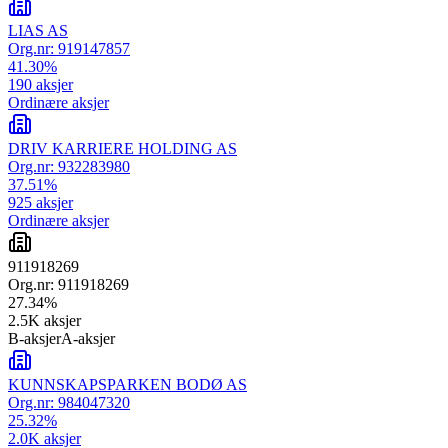
LIAS AS
Org.nr:
919147857
41.30
%
190
aksjer
Ordinære aksjer
DRIV KARRIERE HOLDING AS
Org.nr:
932283980
37.51
%
925
aksjer
Ordinære aksjer
911918269
Org.nr:
911918269
27.34
%
2.5K
aksjer
B-aksjer
A-aksjer
KUNNSKAPSPARKEN BODØ AS
Org.nr:
984047320
25.32
%
2.0K
aksjer