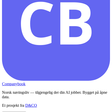
CB
Companybook
Norsk næringsliv — tilgjengelig der din AI jobber. Bygget på åpne
data.
Et prosjekt fra
D&CO