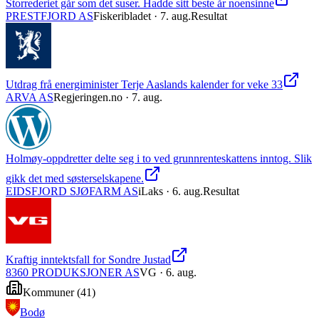
Storrederiet går som det suser. Hadde sitt beste år noensinne
PRESTFJORD AS
Fiskeribladet
· 7. aug.
Resultat
Utdrag frå energiminister Terje Aaslands kalender for veke 33
ARVA AS
Regjeringen.no
· 7. aug.
Holmøy-oppdretter delte seg i to ved grunnrenteskattens inntog. Slik
gikk det med søsterselskapene.
EIDSFJORD SJØFARM AS
iLaks
· 6. aug.
Resultat
Kraftig inntektsfall for Sondre Justad
8360 PRODUKSJONER AS
VG
· 6. aug.
Kommuner
(
41
)
Bodø