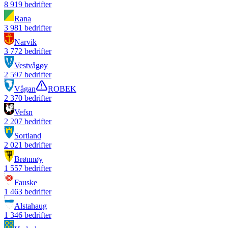
8 919
bedrifter
Rana
3 981
bedrifter
Narvik
3 772
bedrifter
Vestvågøy
2 597
bedrifter
Vågan
ROBEK
2 370
bedrifter
Vefsn
2 207
bedrifter
Sortland
2 021
bedrifter
Brønnøy
1 557
bedrifter
Fauske
1 463
bedrifter
Alstahaug
1 346
bedrifter