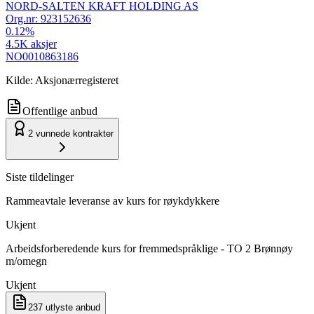
NORD-SALTEN KRAFT HOLDING AS
Org.nr:
923152636
0.12
%
4.5K
aksjer
NO0010863186
Kilde: Aksjonærregisteret
Offentlige anbud
2
vunnede kontrakter
Siste tildelinger
Rammeavtale leveranse av kurs for røykdykkere
Ukjent
Arbeidsforberedende kurs for fremmedspråklige - TO 2 Brønnøy
m/omegn
Ukjent
237
utlyste anbud