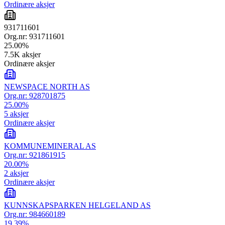
Ordinære aksjer
931711601
Org.nr:
931711601
25.00
%
7.5K
aksjer
Ordinære aksjer
NEWSPACE NORTH AS
Org.nr:
928701875
25.00
%
5
aksjer
Ordinære aksjer
KOMMUNEMINERAL AS
Org.nr:
921861915
20.00
%
2
aksjer
Ordinære aksjer
KUNNSKAPSPARKEN HELGELAND AS
Org.nr:
984660189
19.39
%