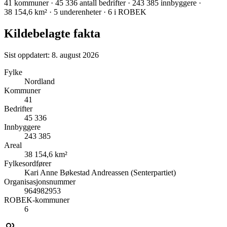
41
kommuner
·
45 336
antall bedrifter
· 243 385 innbyggere
·
38 154,6 km²
· 5 underenheter
· 6 i ROBEK
Kildebelagte fakta
Sist oppdatert:
8. august 2026
Fylke
Nordland
Kommuner
41
Bedrifter
45 336
Innbyggere
243 385
Areal
38 154,6 km²
Fylkesordfører
Kari Anne Bøkestad Andreassen (Senterpartiet)
Organisasjonsnummer
964982953
ROBEK-kommuner
6