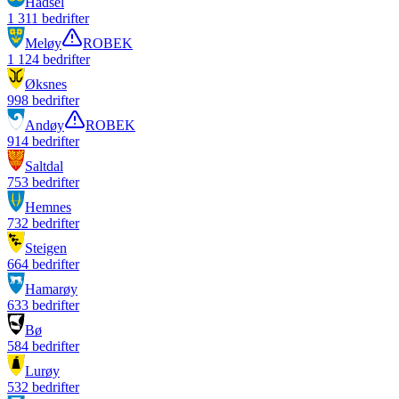
Hadsel
1 311
bedrifter
Meløy
ROBEK
1 124
bedrifter
Øksnes
998
bedrifter
Andøy
ROBEK
914
bedrifter
Saltdal
753
bedrifter
Hemnes
732
bedrifter
Steigen
664
bedrifter
Hamarøy
633
bedrifter
Bø
584
bedrifter
Lurøy
532
bedrifter