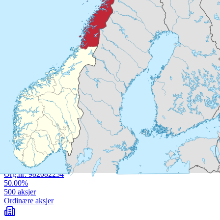
BODØ
168
ansatte
NORDLAND FYLKESKOMMUNE UTDANNING OG
KOMPETANSE
BODØ
2709
ansatte
🎓
Utdanning
1
Eier aksjer i
(
22
)
NORDLANDSKRAFT AS
Org.nr:
984660049
100.00
%
2.8K
aksjer
Ordinære aksjer
SENTRUMSTERMINALEN BODØ AS
Org.nr:
982082234
50.00
%
500
aksjer
Ordinære aksjer