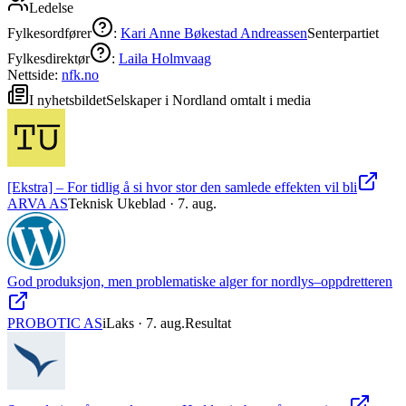
Ledelse
Fylkesordfører
:
Kari Anne Bøkestad Andreassen
Senterpartiet
Fylkesdirektør
:
Laila Holmvaag
Nettside:
nfk.no
I nyhetsbildet
Selskaper i
Nordland
omtalt i media
[Ekstra] – For tidlig å si hvor stor den samlede effekten vil bli
ARVA AS
Teknisk Ukeblad
· 7. aug.
God produksjon, men problematiske alger for nordlys–oppdretteren
PROBOTIC AS
iLaks
· 7. aug.
Resultat