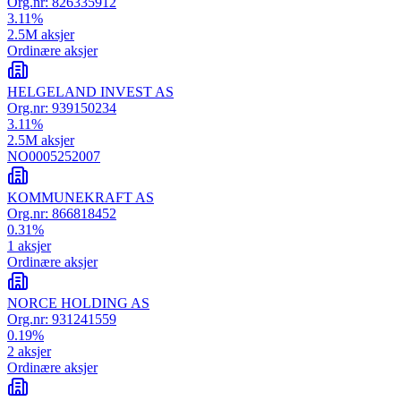
Org.nr:
826335912
3.11
%
2.5M
aksjer
Ordinære aksjer
HELGELAND INVEST AS
Org.nr:
939150234
3.11
%
2.5M
aksjer
NO0005252007
KOMMUNEKRAFT AS
Org.nr:
866818452
0.31
%
1
aksjer
Ordinære aksjer
NORCE HOLDING AS
Org.nr:
931241559
0.19
%
2
aksjer
Ordinære aksjer