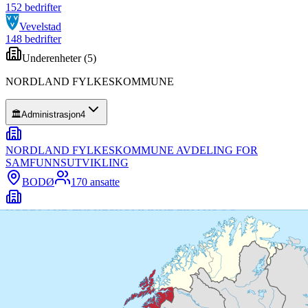
152
bedrifter
Vevelstad
148
bedrifter
Underenheter (
5
)
NORDLAND FYLKESKOMMUNE
🏛️
Administrasjon
4
NORDLAND FYLKESKOMMUNE AVDELING FOR
SAMFUNNSUTVIKLING
BODØ
170
ansatte
NORDLAND FYLKESKOMMUNE FINANS OG
ORGANISASJON
BODØ
535
ansatte
NORDLAND FYLKESKOMMUNE TRANSPORT OG
INFRASTRUKTUR