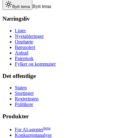
Bytt tema
Bytt tema
Næringsliv
Lister
Nyetableringer
Opphørte
Børsnotert
Anbud
Patentsok
Fylker og kommuner
Det offentlige
Staten
Stortinget
Regjeringen
Politikere
Produkter
beta
For AI-agenter
Konkurrentanalyse