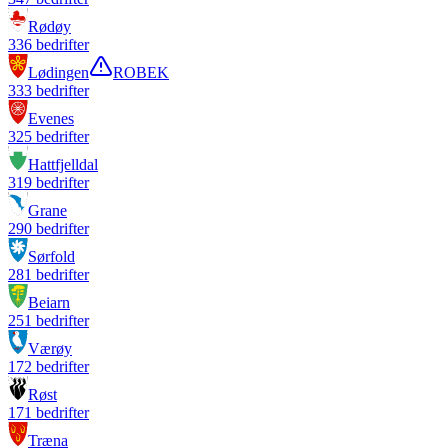
Rødøy
336
bedrifter
Lødingen
ROBEK
333
bedrifter
Evenes
325
bedrifter
Hattfjelldal
319
bedrifter
Grane
290
bedrifter
Sørfold
281
bedrifter
Beiarn
251
bedrifter
Værøy
172
bedrifter
Røst
171
bedrifter
Træna