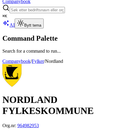
Companybook
⌘
K
AI
Bytt tema
Command Palette
Search for a command to run...
Companybook
/
Fylker
/
Nordland
NORDLAND
FYLKESKOMMUNE
Org.nr:
964982953