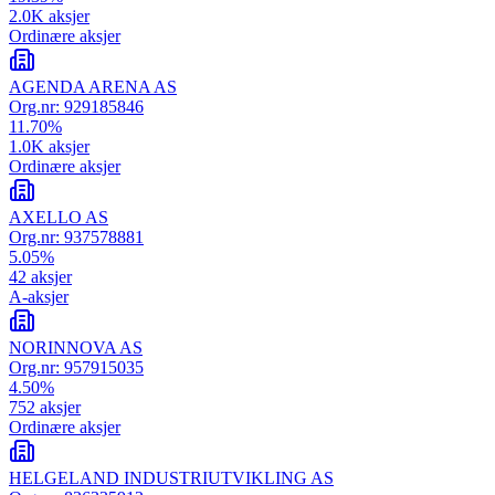
2.0K
aksjer
Ordinære aksjer
AGENDA ARENA AS
Org.nr:
929185846
11.70
%
1.0K
aksjer
Ordinære aksjer
AXELLO AS
Org.nr:
937578881
5.05
%
42
aksjer
A-aksjer
NORINNOVA AS
Org.nr:
957915035
4.50
%
752
aksjer
Ordinære aksjer
HELGELAND INDUSTRIUTVIKLING AS