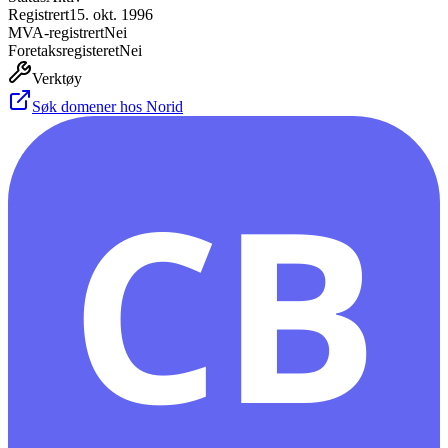
Registrert
15. okt. 1996
MVA-registrert
Nei
Foretaksregisteret
Nei
Verktøy
Søk domener hos Norid
CB