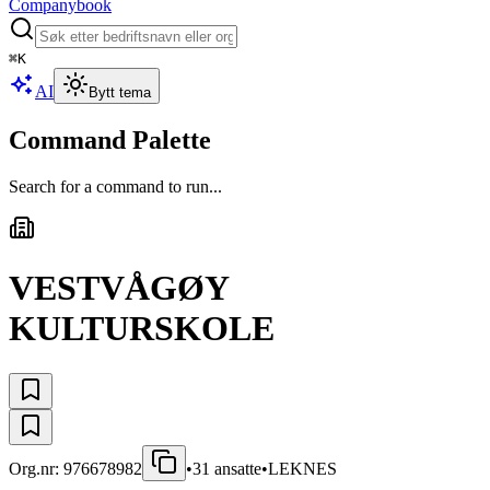
Companybook
⌘
K
AI
Bytt tema
Command Palette
Search for a command to run...
VESTVÅGØY
KULTURSKOLE
Org.nr:
976678982
•
31
ansatte
•
LEKNES