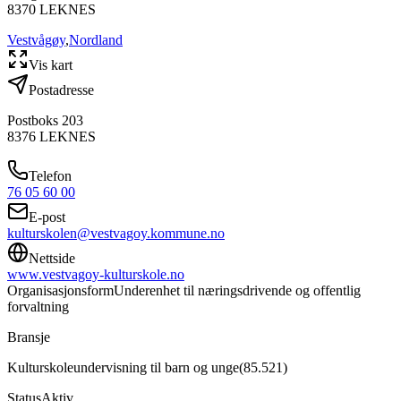
8370
LEKNES
Vestvågøy
,
Nordland
Vis kart
Postadresse
Postboks 203
8376
LEKNES
Telefon
76 05 60 00
E-post
kulturskolen@vestvagoy.kommune.no
Nettside
www.vestvagoy-kulturskole.no
Organisasjonsform
Underenhet til næringsdrivende og offentlig
forvaltning
Bransje
Kulturskoleundervisning til barn og unge
(
85.521
)
Status
Aktiv