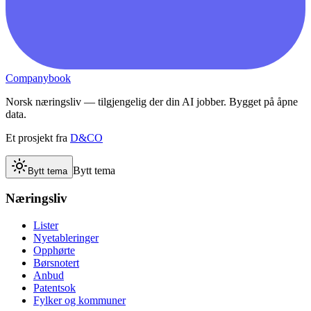
Companybook
Norsk næringsliv — tilgjengelig der din AI jobber. Bygget på åpne
data.
Et prosjekt fra
D&CO
Bytt tema
Bytt tema
Næringsliv
Lister
Nyetableringer
Opphørte
Børsnotert
Anbud
Patentsok
Fylker og kommuner