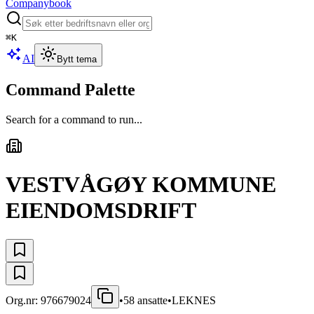
Companybook
⌘
K
AI
Bytt tema
Command Palette
Search for a command to run...
VESTVÅGØY KOMMUNE
EIENDOMSDRIFT
Org.nr:
976679024
•
58
ansatte
•
LEKNES