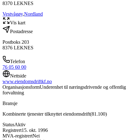
8370
LEKNES
Vestvågøy
,
Nordland
Vis kart
Postadresse
Postboks 203
8376
LEKNES
Telefon
76 05 60 00
Nettside
www.eiendomsdriftkf.no
Organisasjonsform
Underenhet til næringsdrivende og offentlig
forvaltning
Bransje
Kombinerte tjenester tilknyttet eiendomsdrift
(
81.100
)
Status
Aktiv
Registrert
15. okt. 1996
MVA-registrert
Nei