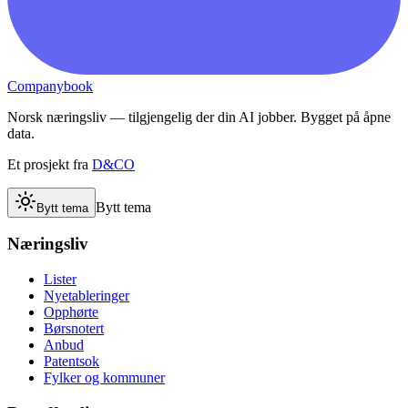
Companybook
Norsk næringsliv — tilgjengelig der din AI jobber. Bygget på åpne
data.
Et prosjekt fra
D&CO
Bytt tema
Bytt tema
Næringsliv
Lister
Nyetableringer
Opphørte
Børsnotert
Anbud
Patentsok
Fylker og kommuner