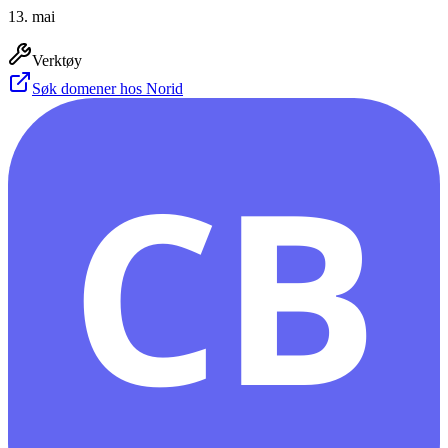
13. mai
Verktøy
Søk domener hos Norid
CB