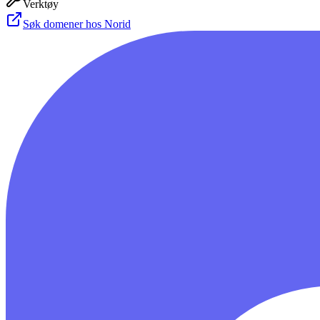
Verktøy
Søk domener hos Norid