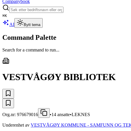
Companybook
⌘
K
AI
Bytt tema
Command Palette
Search for a command to run...
VESTVÅGØY BIBLIOTEK
Org.nr:
976679016
•
14
ansatte
•
LEKNES
Underenhet av
VESTVÅGØY KOMMUNE - SAMFUNN OG TE