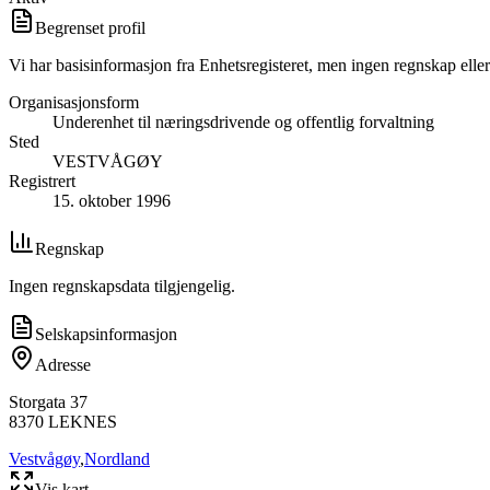
Begrenset profil
Vi har basisinformasjon fra Enhetsregisteret, men ingen regnskap eller
Organisasjonsform
Underenhet til næringsdrivende og offentlig forvaltning
Sted
VESTVÅGØY
Registrert
15. oktober 1996
Regnskap
Ingen regnskapsdata tilgjengelig.
Selskapsinformasjon
Adresse
Storgata 37
8370
LEKNES
Vestvågøy
,
Nordland
Vis kart