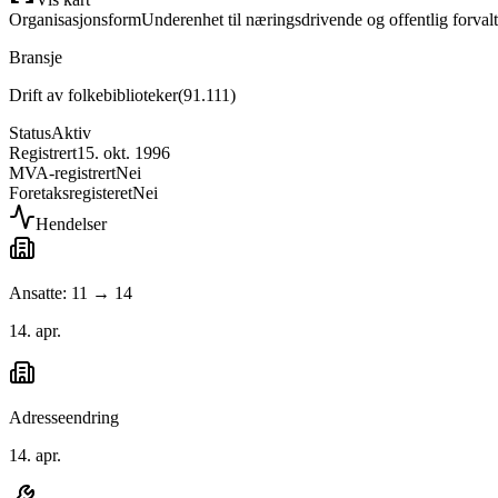
Organisasjonsform
Underenhet til næringsdrivende og offentlig forval
Bransje
Drift av folkebiblioteker
(
91.111
)
Status
Aktiv
Registrert
15. okt. 1996
MVA-registrert
Nei
Foretaksregisteret
Nei
Hendelser
Ansatte: 11 → 14
14. apr.
Adresseendring
14. apr.