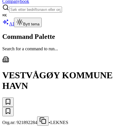
Companybook
⌘
K
AI
Bytt tema
Command Palette
Search for a command to run...
VESTVÅGØY KOMMUNE
HAVN
Org.nr:
921892284
•
LEKNES