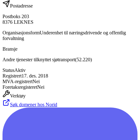
Postadresse
Postboks 203
8376
LEKNES
Organisasjonsform
Underenhet til næringsdrivende og offentlig
forvaltning
Bransje
Andre tjenester tilknyttet sjøtransport
(
52.220
)
Status
Aktiv
Registrert
17. des. 2018
MVA-registrert
Nei
Foretaksregisteret
Nei
Verktøy
Søk domener hos Norid