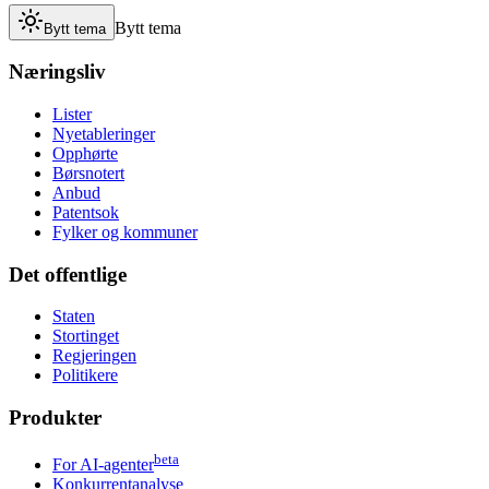
Bytt tema
Bytt tema
Næringsliv
Lister
Nyetableringer
Opphørte
Børsnotert
Anbud
Patentsok
Fylker og kommuner
Det offentlige
Staten
Stortinget
Regjeringen
Politikere
Produkter
beta
For AI-agenter
Konkurrentanalyse