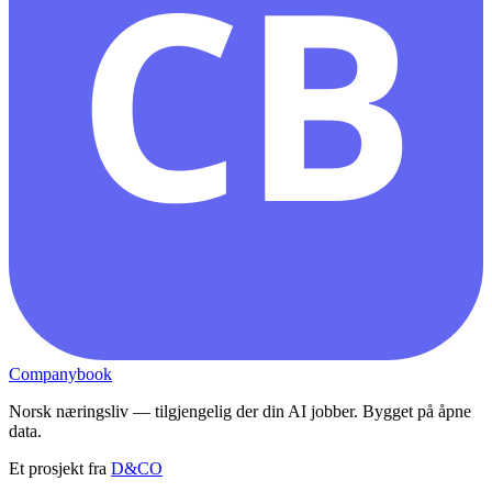
CB
Companybook
Norsk næringsliv — tilgjengelig der din AI jobber. Bygget på åpne
data.
Et prosjekt fra
D&CO