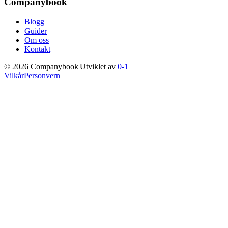
Companybook
Blogg
Guider
Om oss
Kontakt
©
2026
Companybook
|
Utviklet av
0-1
Vilkår
Personvern