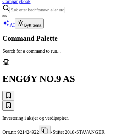
Companybook
⌘
K
AI
Bytt tema
Command Palette
Search for a command to run...
ENGØY NO.9 AS
Investering i aksjer og verdipapirer.
Org.nr:
921424922
•
Stiftet
2018
•
STAVANGER