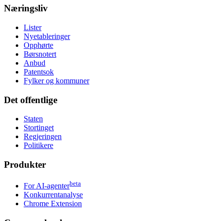
Næringsliv
Lister
Nyetableringer
Opphørte
Børsnotert
Anbud
Patentsok
Fylker og kommuner
Det offentlige
Staten
Stortinget
Regjeringen
Politikere
Produkter
beta
For AI-agenter
Konkurrentanalyse
Chrome Extension