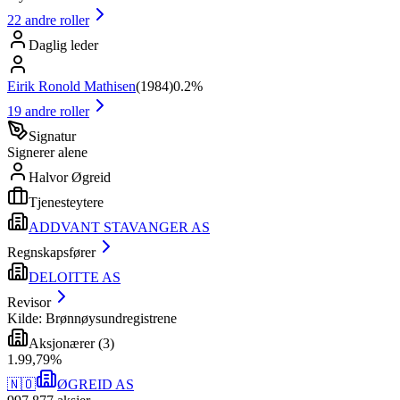
22
andre roller
Daglig leder
Eirik Ronold Mathisen
(
1984
)
0.2%
19
andre roller
Signatur
Signerer alene
Halvor Øgreid
Tjenesteytere
ADDVANT STAVANGER AS
Regnskapsfører
DELOITTE AS
Revisor
Kilde: Brønnøysundregistrene
Aksjonærer
(
3
)
1
.
99,79
%
🇳🇴
ØGREID AS