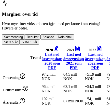
Marginer over tid
Hvor mye sitter virksomheten igjen med per krone i omsetning?
Høyere er bedre.
Sammendrag
Resultat
Balanse
Nøkkeltall
Siste 5 år
Siste 10 år
2020
2021
2022
Last ned
Last ned
Last ned
Trend
årsregnskap
årsregnskap
årsregnskap
å
2020
som
2021
som
2022
som
PDF
PDF
PDF
97,2 mill
64,5 mill
−51,9 mill
79
Omsetning
NOK
NOK
NOK
N
96,4 mill
63,1 mill
−54,3 mill
78
Driftsresultat
NOK
NOK
NOK
N
102 mill
−54,1 mill
61
67 mill NOK
Årsresultat
NOK
NOK
N