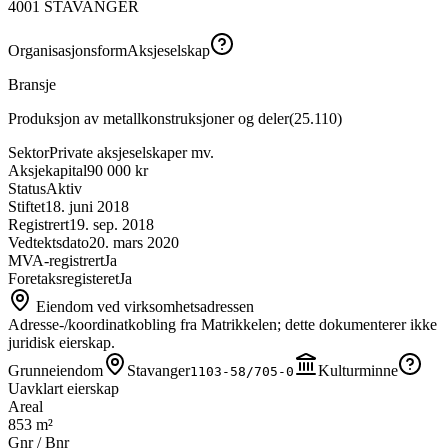
4001
STAVANGER
Organisasjonsform
Aksjeselskap
Bransje
Produksjon av metallkonstruksjoner og deler
(
25.110
)
Sektor
Private aksjeselskaper mv.
Aksjekapital
90 000 kr
Status
Aktiv
Stiftet
18. juni 2018
Registrert
19. sep. 2018
Vedtektsdato
20. mars 2020
MVA-registrert
Ja
Foretaksregisteret
Ja
Eiendom ved virksomhetsadressen
Adresse-/koordinatkobling fra Matrikkelen; dette dokumenterer ikke
juridisk eierskap.
Grunneiendom
Stavanger
Kulturminne
1103-58/705-0
Uavklart eierskap
Areal
853 m²
Gnr / Bnr