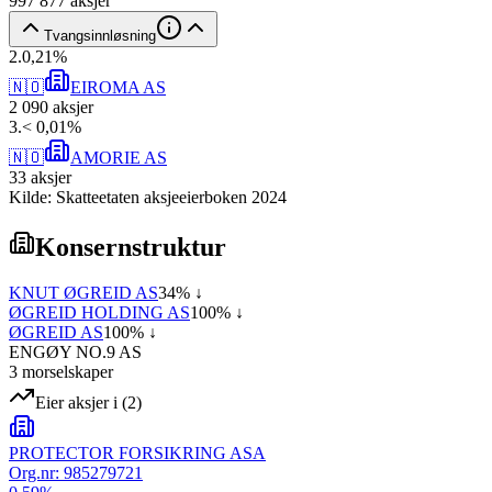
997 877
aksjer
Tvangsinnløsning
2
.
0,21
%
🇳🇴
EIROMA AS
2 090
aksjer
3
.
< 0,01
%
🇳🇴
AMORIE AS
33
aksjer
Kilde: Skatteetaten aksjeeierboken 2024
Konsernstruktur
KNUT ØGREID AS
34
% ↓
ØGREID HOLDING AS
100
% ↓
ØGREID AS
100
% ↓
ENGØY NO.9 AS
3
morselskap
er
Eier aksjer i
(
2
)
PROTECTOR FORSIKRING ASA
Org.nr:
985279721