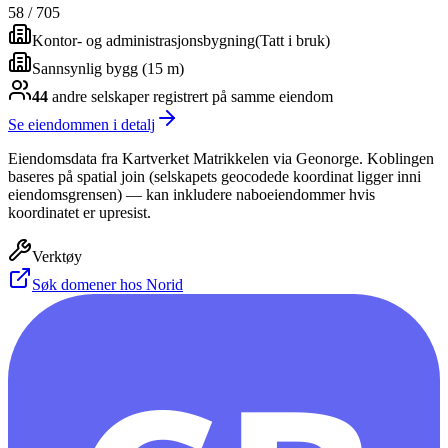
58
/
705
Kontor- og administrasjonsbygning
(
Tatt i bruk
)
Sannsynlig bygg (15 m)
44
andre selskap
er
registrert på samme eiendom
Se eiendommen i detalj
Eiendomsdata fra Kartverket Matrikkelen via Geonorge. Koblingen
baseres på spatial join (selskapets geocodede koordinat ligger inni
eiendomsgrensen) — kan inkludere naboeiendommer hvis
koordinatet er upresist.
Verktøy
Søk domener hos Norid