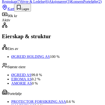
Regnskap
(
7
)
Styre & Ledelse
(
6
)
Aksjonærer
(
3
)
Konsern
Portefølje
(
2
)
Kart
Lagre
90k kr
Aktiv
Eierskap & struktur
Eies av
ØGREID HOLDING AS
100 %
Største eiere
ØGREID AS
99.8 %
EIROMA AS
0.2 %
AMORIE AS
0 %
Portefølje
PROTECTOR FORSIKRING ASA
0.6 %