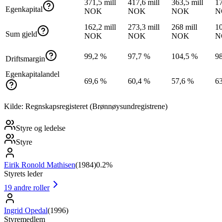
371,5 mill
417,6 mill
363,5 mill
17
Egenkapital
NOK
NOK
NOK
N
162,2 mill
273,3 mill
268 mill
10
Sum gjeld
NOK
NOK
NOK
N
99,2 %
97,7 %
104,5 %
9
Driftsmargin
Egenkapitalandel
69,6 %
60,4 %
57,6 %
6
Kilde: Regnskapsregisteret (Brønnøysundregistrene)
Styre og ledelse
Styre
Eirik Ronold Mathisen
(
1984
)
0.2%
Styrets leder
19
andre roller
Ingrid Opedal
(
1996
)
Styremedlem