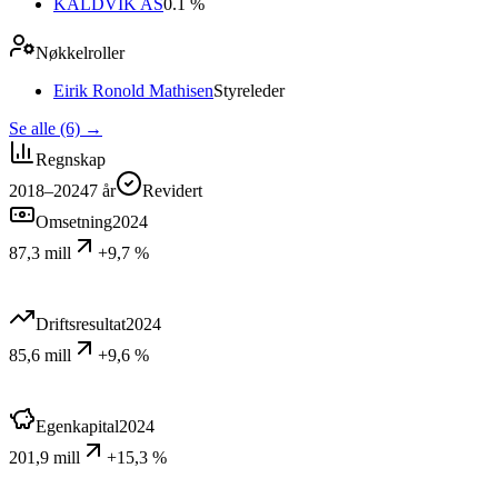
KALDVIK AS
0.1 %
Nøkkelroller
Eirik Ronold Mathisen
Styreleder
Se alle (6)
→
Regnskap
2018–2024
7
år
Revidert
Omsetning
2024
87,3 mill
+9,7 %
Driftsresultat
2024
85,6 mill
+9,6 %
Egenkapital
2024
201,9 mill
+15,3 %