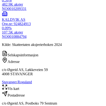
0.59
%
482.9K
aksjer
NO0010209331
KALDVIK AS
Org.nr:
924824913
0.09
%
107.5K
aksjer
NO0010884794
Kilde: Skatteetaten aksjeeierboken 2024
Selskapsinformasjon
Adresse
c/o Øgreid AS, Løkkeveien 59
4008
STAVANGER
Stavanger
,
Rogaland
Vis kart
Postadresse
c/o Øgreid AS, Postboks 79 Sentrum