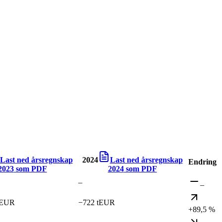
Last ned årsregnskap
2024
Last ned årsregnskap
Endring
2023
som PDF
2024
som PDF
–
–
l EUR
−722 tEUR
+89,5 %