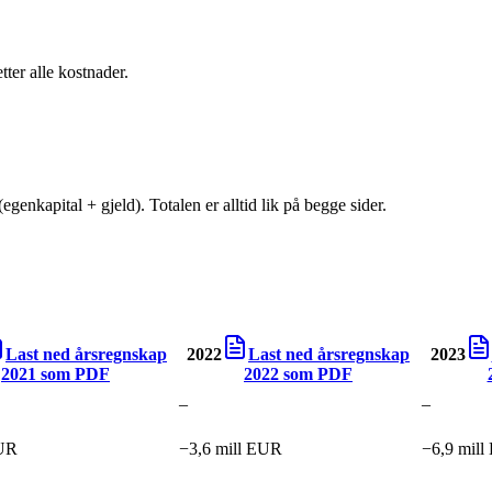
tter alle kostnader.
egenkapital + gjeld). Totalen er alltid lik på begge sider.
Last ned årsregnskap
2022
Last ned årsregnskap
2023
2021
som PDF
2022
som PDF
–
–
UR
−3,6 mill EUR
−6,9 mil