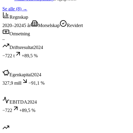
Se alle (8)
→
Regnskap
2020–2024
5
år
Morselskap
Revidert
Omsetning
–
Driftsresultat
2024
−722 t
+89,5 %
Egenkapital
2024
327,9 mill
−91,1 %
EBITDA
2024
−722
+89,5 %