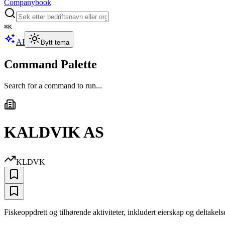
Companybook
⌘
K
AI
Bytt tema
Command Palette
Search for a command to run...
KALDVIK AS
KLDVK
Fiskeoppdrett og tilhørende aktiviteter, inkludert eierskap og deltake