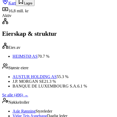
Kart
Lagre
16,8 mill. kr
Aktiv
Eierskap & struktur
Eies av
HEIMSTØ AS
70.7 %
Største eiere
AUSTUR HOLDING AS
55.3 %
J.P. MORGAN SE
21.3 %
BANQUE DE LUXEMBOURG S.A.
6.1 %
Se alle (496)
→
Nøkkelroller
Asle Rønning
Styreleder
Vidar Teis Aspehaug
Daglig leder