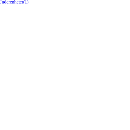
Underenheter
(
1
)