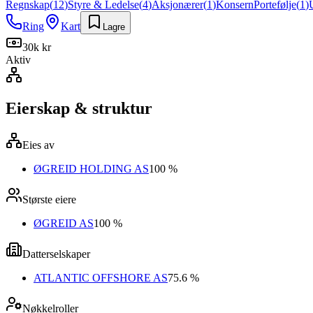
Regnskap
(
12
)
Styre & Ledelse
(
4
)
Aksjonærer
(
1
)
Konsern
Portefølje
(
1
)
Ring
Kart
Lagre
30k kr
Aktiv
Eierskap & struktur
Eies av
ØGREID HOLDING AS
100 %
Største eiere
ØGREID AS
100 %
Datterselskaper
ATLANTIC OFFSHORE AS
75.6 %
Nøkkelroller