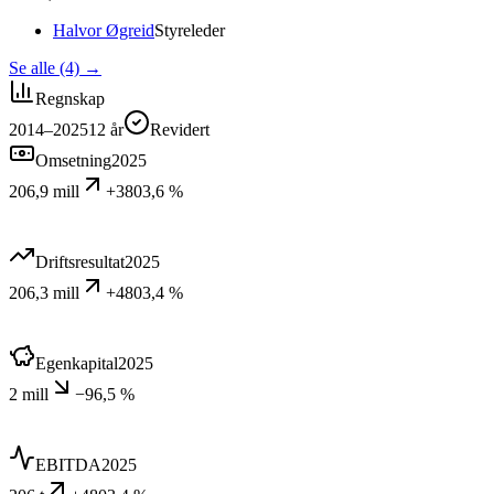
Halvor Øgreid
Styreleder
Se alle (4)
→
Regnskap
2014–2025
12
år
Revidert
Omsetning
2025
206,9 mill
+3803,6 %
Driftsresultat
2025
206,3 mill
+4803,4 %
Egenkapital
2025
2 mill
−96,5 %
EBITDA
2025