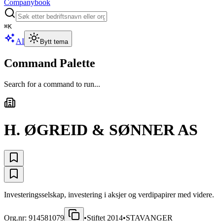
Companybook
⌘
K
AI
Bytt tema
Command Palette
Search for a command to run...
H. ØGREID & SØNNER AS
Investeringsselskap, investering i aksjer og verdipapirer med videre.
Org.nr:
914581079
•
Stiftet
2014
•
STAVANGER