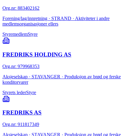
Org.nr
:
883402162
Forening/lag/innretning · STRAND · Aktiviteter i andre
medlemsorganisasjoner ellers
Styremedlem
Styre
FREDRIKS HOLDING AS
Org.nr
:
979968353
Aksjeselskap · STAVANGER · Produksjon av brød og ferske
konditorvarer
Styrets leder
Styre
FREDRIKS AS
Org.nr
:
911817349
Aksjeselskap · STAVANGER · Produksjon av brød og ferske