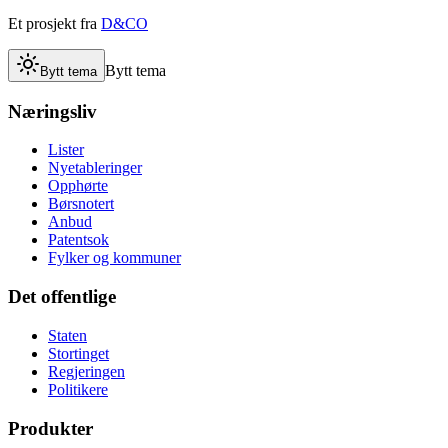
Et prosjekt fra
D&CO
Bytt tema
Bytt tema
Næringsliv
Lister
Nyetableringer
Opphørte
Børsnotert
Anbud
Patentsok
Fylker og kommuner
Det offentlige
Staten
Stortinget
Regjeringen
Politikere
Produkter