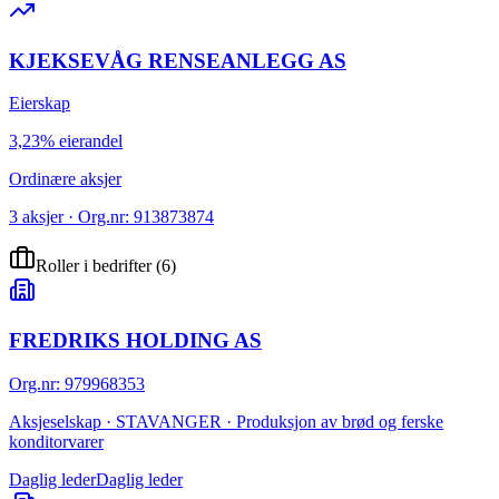
KJEKSEVÅG RENSEANLEGG AS
Eierskap
3,23% eierandel
Ordinære aksjer
3 aksjer · Org.nr: 913873874
Roller i bedrifter
(
6
)
FREDRIKS HOLDING AS
Org.nr
:
979968353
Aksjeselskap · STAVANGER · Produksjon av brød og ferske
konditorvarer
Daglig leder
Daglig leder