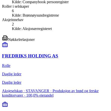
Kilde:
Companybook personregister
Roller i selskaper
6
Kilde:
Brønnøysundregistrene
Aksjeinnehav
2
Kilde:
Aksjonærregisteret
Nøkkelrelasjoner
FREDRIKS HOLDING AS
Rolle
Daglig leder
Daglig leder
Aksjeselskap · STAVANGER · Produksjon av brød og ferske
konditorvarer · 100,0% eierandel