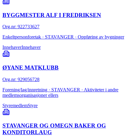
BYGGMESTER ALF I FREDRIKSEN
Org.nr
:
922733627
Enkeltpersonforetak · STAVANGER · Oppføring av bygninger
Innehaver
Innehaver
ØYANE MATKLUBB
Org.nr
:
929056728
Forening/lag/innretning · STAVANGER · Aktiviteter i andre
medlemsorganisasjoner ellers
Styremedlem
Styre
STAVANGER OG OMEGN BAKER OG
KONDITORLAUG