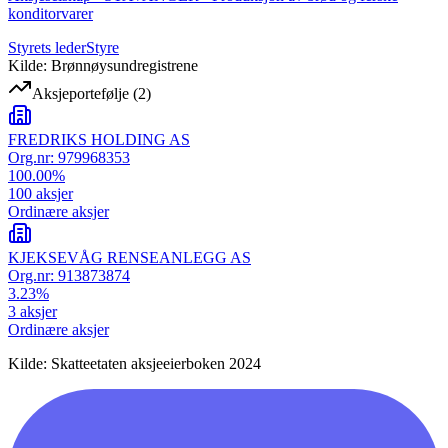
konditorvarer
Styrets leder
Styre
Kilde: Brønnøysundregistrene
Aksjeportefølje
(
2
)
FREDRIKS HOLDING AS
Org.nr:
979968353
100.00
%
100
aksjer
Ordinære aksjer
KJEKSEVÅG RENSEANLEGG AS
Org.nr:
913873874
3.23
%
3
aksjer
Ordinære aksjer
Kilde: Skatteetaten aksjeeierboken 2024