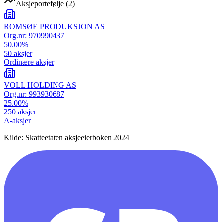
Aksjeportefølje
(
2
)
ROMSØE PRODUKSJON AS
Org.nr:
970990437
50.00
%
50
aksjer
Ordinære aksjer
VOLL HOLDING AS
Org.nr:
993930687
25.00
%
250
aksjer
A-aksjer
Kilde: Skatteetaten aksjeeierboken 2024