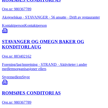
Org.nr
:
980367789
Aksjeselskap · STAVANGER · 56 ansatte · Drift av restauranter
Kontaktperson
Kontaktperson
STAVANGER OG OMEGN BAKER OG
KONDITORLAUG
Org.nr
:
883402162
Forening/lag/innretning · STRAND · Aktiviteter i andre
medlemsorganisasjoner ellers
Styremedlem
Styre
ROMSØES CONDITORI AS
Org.nr
:
980367789