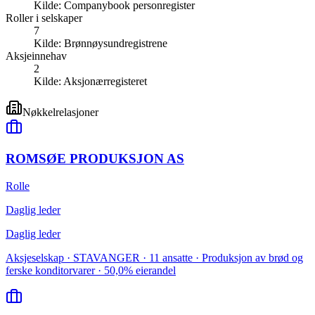
Kilde:
Companybook personregister
Roller i selskaper
7
Kilde:
Brønnøysundregistrene
Aksjeinnehav
2
Kilde:
Aksjonærregisteret
Nøkkelrelasjoner
ROMSØE PRODUKSJON AS
Rolle
Daglig leder
Daglig leder
Aksjeselskap · STAVANGER · 11 ansatte · Produksjon av brød og
ferske konditorvarer · 50,0% eierandel