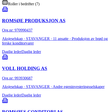
Roller i bedrifter
(
7
)
ROMSØE PRODUKSJON AS
Org.nr
:
970990437
Aksjeselskap · STAVANGER · 11 ansatte · Produksjon av brød og
ferske konditorvarer
Daglig leder
Daglig leder
VOLL HOLDING AS
Org.nr
:
993930687
Aksjeselskap · STAVANGER · Andre egeninvesteringsselskaper
Daglig leder
Daglig leder
ROMSØES CONDITORI AS