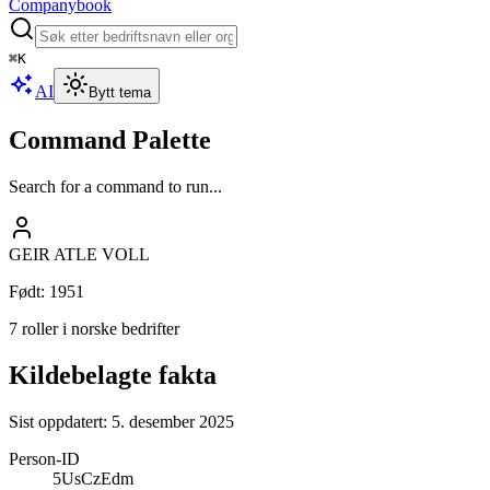
Companybook
⌘
K
AI
Bytt tema
Command Palette
Search for a command to run...
GEIR ATLE VOLL
Født
:
1951
7 roller i norske bedrifter
Kildebelagte fakta
Sist oppdatert:
5. desember 2025
Person-ID
5UsCzEdm