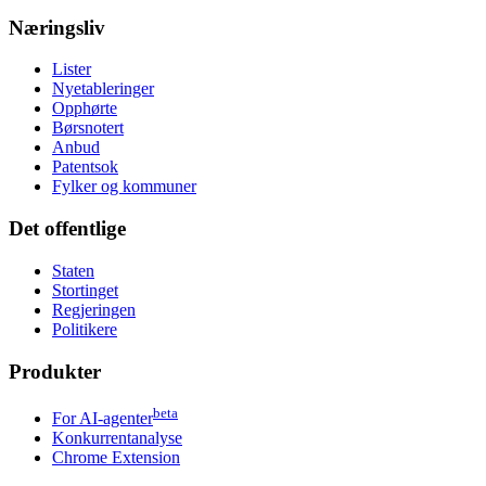
Næringsliv
Lister
Nyetableringer
Opphørte
Børsnotert
Anbud
Patentsok
Fylker og kommuner
Det offentlige
Staten
Stortinget
Regjeringen
Politikere
Produkter
beta
For AI-agenter
Konkurrentanalyse
Chrome Extension