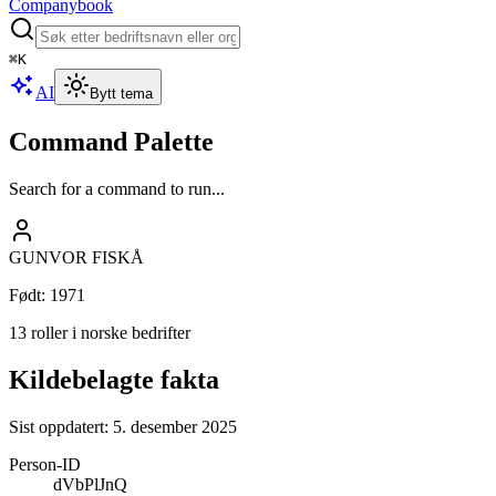
Companybook
⌘
K
AI
Bytt tema
Command Palette
Search for a command to run...
GUNVOR FISKÅ
Født
:
1971
13 roller i norske bedrifter
Kildebelagte fakta
Sist oppdatert:
5. desember 2025
Person-ID
dVbPlJnQ