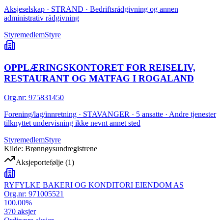
Aksjeselskap · STRAND · Bedriftsrådgivning og annen
administrativ rådgivning
Styremedlem
Styre
OPPLÆRINGSKONTORET FOR REISELIV,
RESTAURANT OG MATFAG I ROGALAND
Org.nr
:
975831450
Forening/lag/innretning · STAVANGER · 5 ansatte · Andre tjenester
tilknyttet undervisning ikke nevnt annet sted
Styremedlem
Styre
Kilde: Brønnøysundregistrene
Aksjeportefølje
(
1
)
RYFYLKE BAKERI OG KONDITORI EIENDOM AS
Org.nr:
971005521
100.00
%
370
aksjer