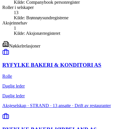
Kilde:
Companybook personregister
Roller i selskaper
13
Kilde:
Brønnøysundregistrene
Aksjeinnehav
1
Kilde:
Aksjonærregisteret
Nøkkelrelasjoner
RYFYLKE BAKERI & KONDITORI AS
Rolle
Daglig leder
Daglig leder
Aksjeselskap · STRAND · 13 ansatte · Drift av restauranter