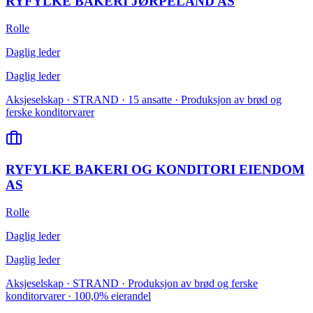
RYFYLKE BAKERI JØRPELAND AS
Rolle
Daglig leder
Daglig leder
Aksjeselskap · STRAND · 15 ansatte · Produksjon av brød og
ferske konditorvarer
RYFYLKE BAKERI OG KONDITORI EIENDOM
AS
Rolle
Daglig leder
Daglig leder
Aksjeselskap · STRAND · Produksjon av brød og ferske
konditorvarer · 100,0% eierandel