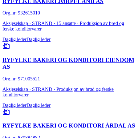
RYFYLKE BAKERI JØRPELAND AS
Org.nr
:
932615010
Aksjeselskap · STRAND · 15 ansatte · Produksjon av brød og
ferske konditorvarer
Daglig leder
Daglig leder
RYFYLKE BAKERI OG KONDITORI EIENDOM
AS
Org.nr
:
971005521
Aksjeselskap · STRAND · Produksjon av brød og ferske
konditorvarer
Daglig leder
Daglig leder
RYFYLKE BAKERI OG KONDITORI ÅRDAL AS
Org.nr
:
830884882