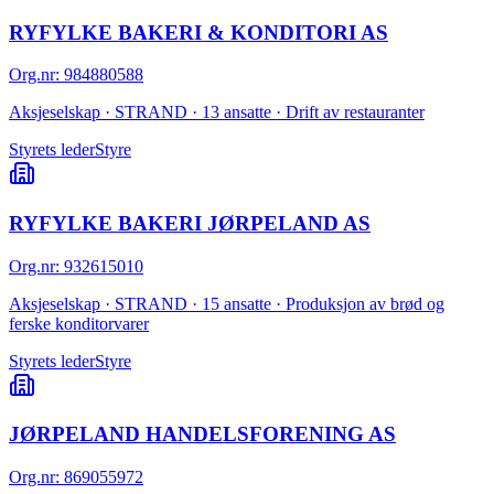
RYFYLKE BAKERI & KONDITORI AS
Org.nr
:
984880588
Aksjeselskap · STRAND · 13 ansatte · Drift av restauranter
Styrets leder
Styre
RYFYLKE BAKERI JØRPELAND AS
Org.nr
:
932615010
Aksjeselskap · STRAND · 15 ansatte · Produksjon av brød og
ferske konditorvarer
Styrets leder
Styre
JØRPELAND HANDELSFORENING AS
Org.nr
:
869055972