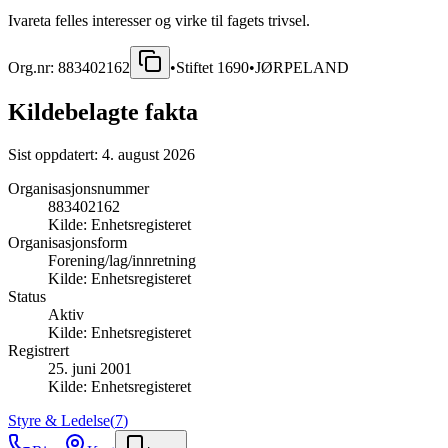
Ivareta felles interesser og virke til fagets trivsel.
Org.nr:
883402162
•
Stiftet
1690
•
JØRPELAND
Kildebelagte fakta
Sist oppdatert:
4. august 2026
Organisasjonsnummer
883402162
Kilde:
Enhetsregisteret
Organisasjonsform
Forening/lag/innretning
Kilde:
Enhetsregisteret
Status
Aktiv
Kilde:
Enhetsregisteret
Registrert
25. juni 2001
Kilde:
Enhetsregisteret
Styre & Ledelse
(
7
)