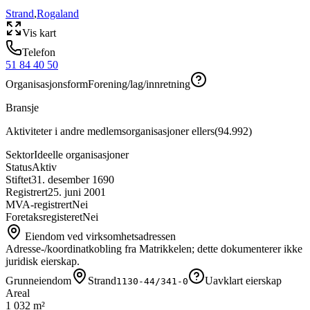
Strand
,
Rogaland
Vis kart
Telefon
51 84 40 50
Organisasjonsform
Forening/lag/innretning
Bransje
Aktiviteter i andre medlemsorganisasjoner ellers
(
94.992
)
Sektor
Ideelle organisasjoner
Status
Aktiv
Stiftet
31. desember 1690
Registrert
25. juni 2001
MVA-registrert
Nei
Foretaksregisteret
Nei
Eiendom ved virksomhetsadressen
Adresse-/koordinatkobling fra Matrikkelen; dette dokumenterer ikke
juridisk eierskap.
Grunneiendom
Strand
Uavklart eierskap
1130-44/341-0
Areal
1 032 m²