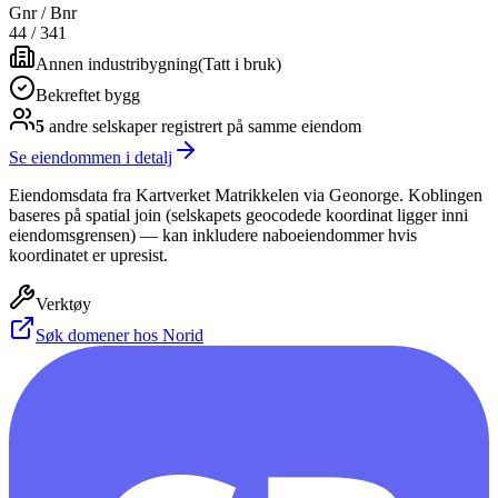
Gnr / Bnr
44
/
341
Annen industribygning
(
Tatt i bruk
)
Bekreftet bygg
5
andre selskap
er
registrert på samme eiendom
Se eiendommen i detalj
Eiendomsdata fra Kartverket Matrikkelen via Geonorge. Koblingen
baseres på spatial join (selskapets geocodede koordinat ligger inni
eiendomsgrensen) — kan inkludere naboeiendommer hvis
koordinatet er upresist.
Verktøy
Søk domener hos Norid