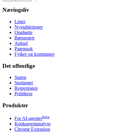
Næringsliv
Lister
Nyetableringer
Opphørte
Børsnotert
Anbud
Patentsok
Fylker og kommuner
Det offentlige
Staten
Stortinget
Regjeringen
Politikere
Produkter
beta
For AI-agenter
Konkurrentanalyse
Chrome Extension