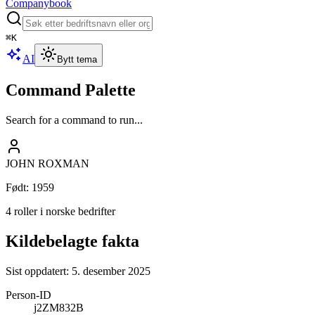
Companybook
⌘
K
AI
Bytt tema
Command Palette
Search for a command to run...
JOHN ROXMAN
Født
:
1959
4 roller i norske bedrifter
Kildebelagte fakta
Sist oppdatert:
5. desember 2025
Person-ID
j2ZM832B