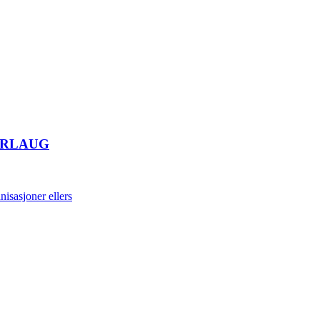
ORLAUG
isasjoner ellers