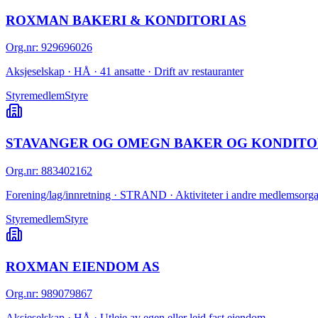
ROXMAN BAKERI & KONDITORI AS
Org.nr
:
929696026
Aksjeselskap · HÅ · 41 ansatte · Drift av restauranter
Styremedlem
Styre
STAVANGER OG OMEGN BAKER OG KONDIT
Org.nr
:
883402162
Forening/lag/innretning · STRAND · Aktiviteter i andre medlemsorgan
Styremedlem
Styre
ROXMAN EIENDOM AS
Org.nr
:
989079867
Aksjeselskap · HÅ · Utleie av egen eller leid fast eiendom