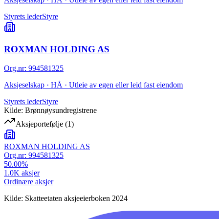
Styrets leder
Styre
ROXMAN HOLDING AS
Org.nr
:
994581325
Aksjeselskap · HÅ · Utleie av egen eller leid fast eiendom
Styrets leder
Styre
Kilde: Brønnøysundregistrene
Aksjeportefølje
(
1
)
ROXMAN HOLDING AS
Org.nr:
994581325
50.00
%
1.0K
aksjer
Ordinære aksjer
Kilde: Skatteetaten aksjeeierboken 2024