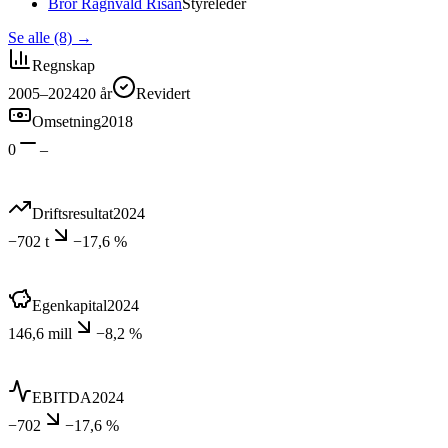
Bror Ragnvald Risan
Styreleder
Se alle (8)
→
Regnskap
2005–2024
20
år
Revidert
Omsetning
2018
0
–
Driftsresultat
2024
−702 t
−17,6 %
Egenkapital
2024
146,6 mill
−8,2 %
EBITDA
2024
−702
−17,6 %