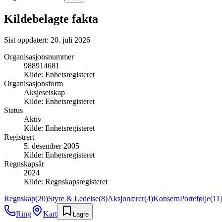
Kildebelagte fakta
Sist oppdatert:
20. juli 2026
Organisasjonsnummer
988914681
Kilde:
Enhetsregisteret
Organisasjonsform
Aksjeselskap
Kilde:
Enhetsregisteret
Status
Aktiv
Kilde:
Enhetsregisteret
Registrert
5. desember 2005
Kilde:
Enhetsregisteret
Regnskapsår
2024
Kilde:
Regnskapsregisteret
Regnskap
(
20
)
Styre & Ledelse
(
8
)
Aksjonærer
(
4
)
Konsern
Portefølje
(
11
Ring
Kart
Lagre