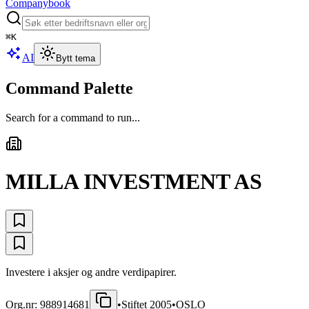
Companybook
⌘
K
AI
Bytt tema
Command Palette
Search for a command to run...
MILLA INVESTMENT AS
Investere i aksjer og andre verdipapirer.
Org.nr:
988914681
•
Stiftet
2005
•
OSLO