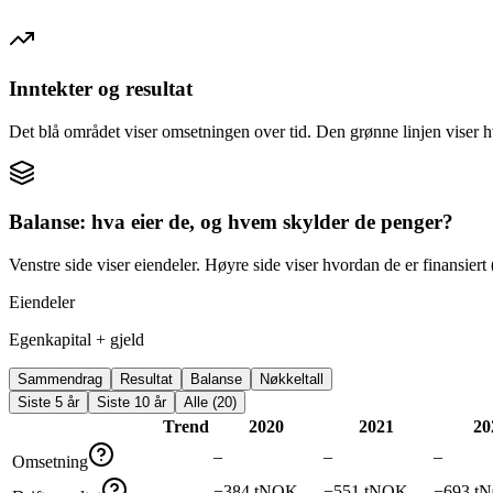
Inntekter og resultat
Det blå området viser omsetningen over tid. Den grønne linjen viser h
Balanse: hva eier de, og hvem skylder de penger?
Venstre side viser eiendeler. Høyre side viser hvordan de er finansiert (
Eiendeler
Egenkapital + gjeld
Sammendrag
Resultat
Balanse
Nøkkeltall
Siste 5 år
Siste 10 år
Alle (20)
Trend
2020
2021
20
–
–
–
Omsetning
−384 tNOK
−551 tNOK
−693 t