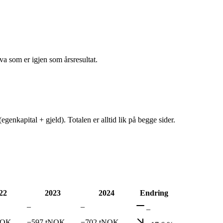
va som er igjen som årsresultat.
egenkapital + gjeld). Totalen er alltid lik på begge sider.
22
2023
2024
Endring
–
–
–
NOK
−597 tNOK
−702 tNOK