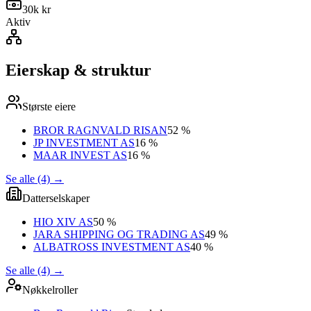
30k kr
Aktiv
Eierskap & struktur
Største eiere
BROR RAGNVALD RISAN
52 %
JP INVESTMENT AS
16 %
MAAR INVEST AS
16 %
Se alle (4)
→
Datterselskaper
HIO XIV AS
50 %
JARA SHIPPING OG TRADING AS
49 %
ALBATROSS INVESTMENT AS
40 %
Se alle (4)
→
Nøkkelroller