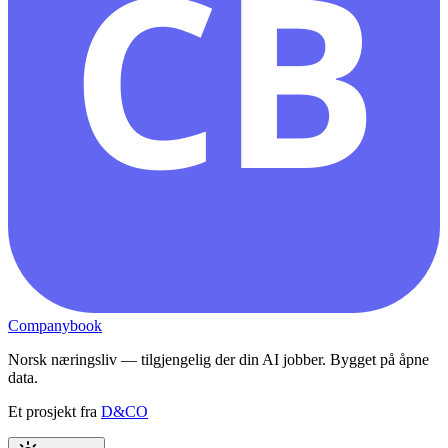
CB
Companybook
Norsk næringsliv — tilgjengelig der din AI jobber. Bygget på åpne
data.
Et prosjekt fra
D&CO