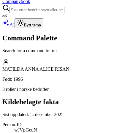
Companybook
⌘
K
AI
Bytt tema
Command Palette
Search for a command to run...
MATILDA ANNA ALICE RISAN
Født
:
1996
3 roller i norske bedrifter
Kildebelagte fakta
Sist oppdatert:
5. desember 2025
Person-ID
wJVpGeuN