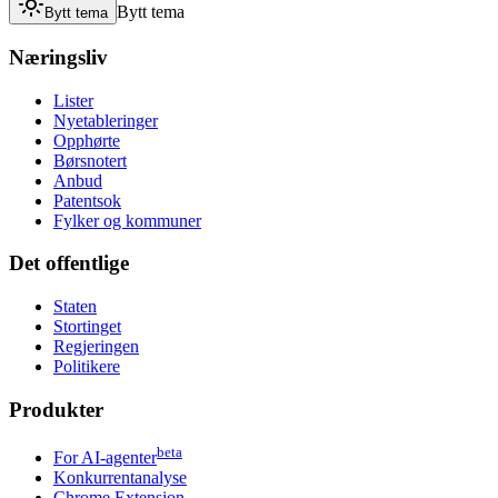
Bytt tema
Bytt tema
Næringsliv
Lister
Nyetableringer
Opphørte
Børsnotert
Anbud
Patentsok
Fylker og kommuner
Det offentlige
Staten
Stortinget
Regjeringen
Politikere
Produkter
beta
For AI-agenter
Konkurrentanalyse
Chrome Extension