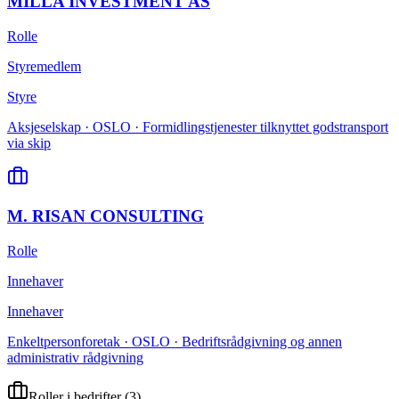
MILLA INVESTMENT AS
Rolle
Styremedlem
Styre
Aksjeselskap · OSLO · Formidlingstjenester tilknyttet godstransport
via skip
M. RISAN CONSULTING
Rolle
Innehaver
Innehaver
Enkeltpersonforetak · OSLO · Bedriftsrådgivning og annen
administrativ rådgivning
Roller i bedrifter
(
3
)