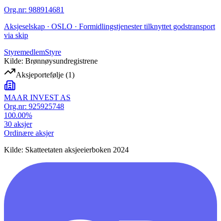
Org.nr
:
988914681
Aksjeselskap · OSLO · Formidlingstjenester tilknyttet godstransport
via skip
Styremedlem
Styre
Kilde: Brønnøysundregistrene
Aksjeportefølje
(
1
)
MAAR INVEST AS
Org.nr:
925925748
100.00
%
30
aksjer
Ordinære aksjer
Kilde: Skatteetaten aksjeeierboken 2024