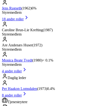
Jens Rugseth
(
1962
)
6%
Styremedlem
18
andre roller
Caroline Brun-Lie Krefting
(
1987
)
Styremedlem
Are Andenæs Huser
(
1972
)
Styremedlem
Monica Beate Tvedt
(
1980
)
< 0.1%
Styremedlem
4
andre roller
Daglig leder
Per Haakon Lomsdalen
(
1973
)
0.4%
8
andre roller
Tjenesteytere