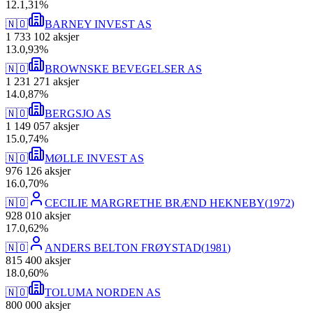
12
.
1,31
%
🇳🇴
BARNEY INVEST AS
1 733 102
aksjer
13
.
0,93
%
🇳🇴
BROWNSKE BEVEGELSER AS
1 231 271
aksjer
14
.
0,87
%
🇳🇴
BERGSJO AS
1 149 057
aksjer
15
.
0,74
%
🇳🇴
MØLLE INVEST AS
976 126
aksjer
16
.
0,70
%
🇳🇴
CECILIE MARGRETHE BRÆND HEKNEBY
(
1972
)
928 010
aksjer
17
.
0,62
%
🇳🇴
ANDERS BELTON FRØYSTAD
(
1981
)
815 400
aksjer
18
.
0,60
%
🇳🇴
TOLUMA NORDEN AS
800 000
aksjer