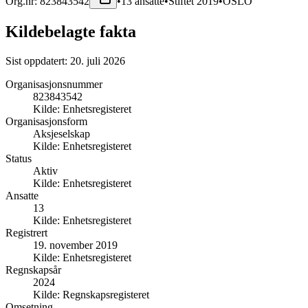
Org.nr:
823843542
•
13
ansatte
•
Stiftet
2019
•
OSLO
Kildebelagte fakta
Sist oppdatert:
20. juli 2026
Organisasjonsnummer
823843542
Kilde:
Enhetsregisteret
Organisasjonsform
Aksjeselskap
Kilde:
Enhetsregisteret
Status
Aktiv
Kilde:
Enhetsregisteret
Ansatte
13
Kilde:
Enhetsregisteret
Registrert
19. november 2019
Kilde:
Enhetsregisteret
Regnskapsår
2024
Kilde:
Regnskapsregisteret
Omsetning