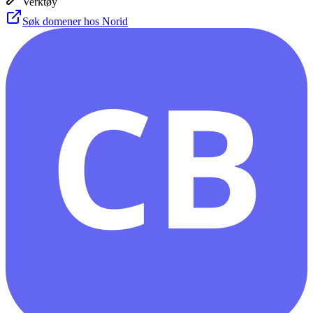
Verktøy
Søk domener hos Norid
CB