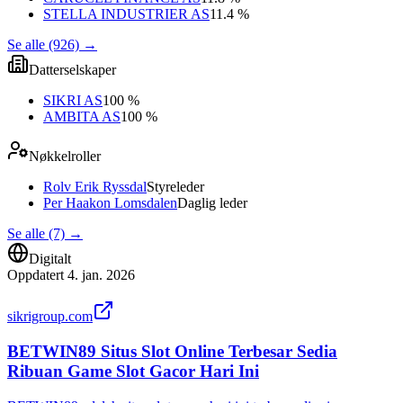
STELLA INDUSTRIER AS
11.4 %
Se alle (926)
→
Datterselskaper
SIKRI AS
100 %
AMBITA AS
100 %
Nøkkelroller
Rolv Erik Ryssdal
Styreleder
Per Haakon Lomsdalen
Daglig leder
Se alle (7)
→
Digitalt
Oppdatert
4. jan. 2026
sikrigroup.com
BETWIN89 Situs Slot Online Terbesar Sedia
Ribuan Game Slot Gacor Hari Ini