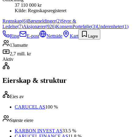
37 110 000 kr
Kilde:
Regnskapsregisteret
Regnskap
(
6
)
Børsmeldinger
(
2
)
Styre &
Ledelse
(
7
)
Aksjonærer
(
926
)
Konsern
Portefølje
(
3
)
Underenheter
(
1
)
Ring
E-post
Nettside
Kart
Lagre
13
ansatte
2,7 mill. kr
Aktiv
Eierskap & struktur
Eies av
CARUCEL AS
100 %
Største eiere
KARBON INVEST AS
33.5 %
CARUCEL FINANCE AS
11.8 %