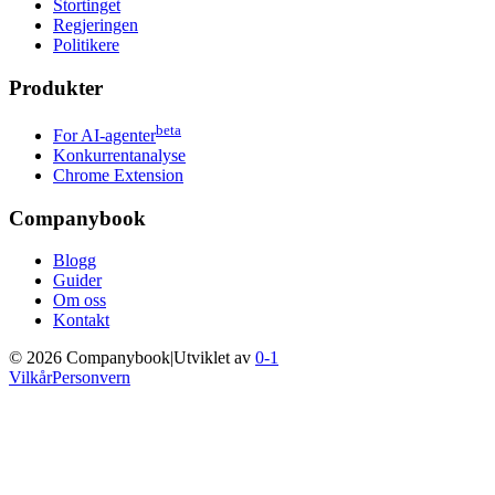
Stortinget
Regjeringen
Politikere
Produkter
beta
For AI-agenter
Konkurrentanalyse
Chrome Extension
Companybook
Blogg
Guider
Om oss
Kontakt
©
2026
Companybook
|
Utviklet av
0-1
Vilkår
Personvern