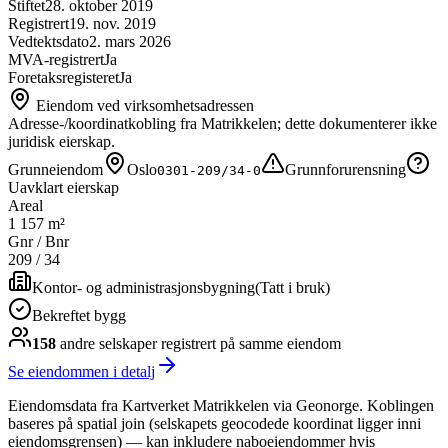
Stiftet
28. oktober 2019
Registrert
19. nov. 2019
Vedtektsdato
2. mars 2026
MVA-registrert
Ja
Foretaksregisteret
Ja
Eiendom ved virksomhetsadressen
Adresse-/koordinatkobling fra Matrikkelen; dette dokumenterer ikke
juridisk eierskap.
Grunneiendom
Oslo
Grunnforurensning
0301-209/34-0
Uavklart eierskap
Areal
1 157 m²
Gnr / Bnr
209
/
34
Kontor- og administrasjonsbygning
(
Tatt i bruk
)
Bekreftet bygg
158
andre selskap
er
registrert på samme eiendom
Se eiendommen i detalj
Eiendomsdata fra Kartverket Matrikkelen via Geonorge. Koblingen
baseres på spatial join (selskapets geocodede koordinat ligger inni
eiendomsgrensen) — kan inkludere naboeiendommer hvis