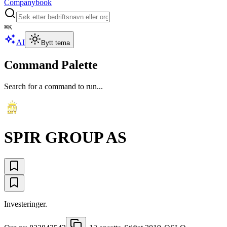
Companybook
⌘
K
AI
Bytt tema
Command Palette
Search for a command to run...
SPIR GROUP AS
Investeringer.