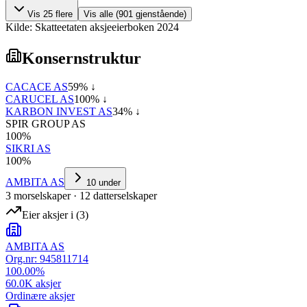
Vis
25
flere
Vis alle (
901
gjenstående)
Kilde: Skatteetaten aksjeeierboken 2024
Konsernstruktur
CACACE AS
59
% ↓
CARUCEL AS
100
% ↓
KARBON INVEST AS
34
% ↓
SPIR GROUP AS
100
%
SIKRI AS
100
%
AMBITA AS
10
under
3
morselskap
er
·
12
datterselskap
er
Eier aksjer i
(
3
)
AMBITA AS
Org.nr:
945811714
100.00
%
60.0K
aksjer
Ordinære aksjer