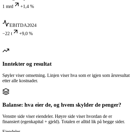
1 mrd
+1,4 %
EBITDA
2024
−22 t
+9,0 %
Inntekter og resultat
Søyler viser omsetning. Linjen viser hva som er igjen som årsresultat
etter alle kostnader.
Balanse: hva eier de, og hvem skylder de penger?
Venstre side viser eiendeler. Høyre side viser hvordan de er
finansiert (egenkapital + gjeld). Totalen er alltid lik på begge sider.
Eiendeler