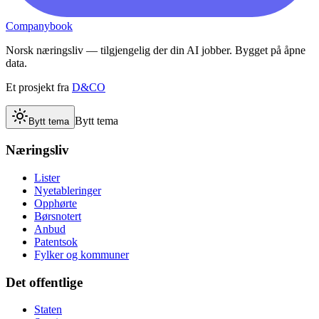
Companybook
Norsk næringsliv — tilgjengelig der din AI jobber. Bygget på åpne
data.
Et prosjekt fra
D&CO
Bytt tema
Bytt tema
Næringsliv
Lister
Nyetableringer
Opphørte
Børsnotert
Anbud
Patentsok
Fylker og kommuner
Det offentlige
Staten