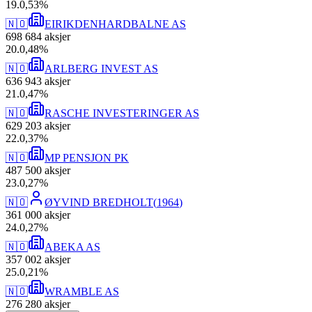
19
.
0,53
%
🇳🇴
EIRIKDENHARDBALNE AS
698 684
aksjer
20
.
0,48
%
🇳🇴
ARLBERG INVEST AS
636 943
aksjer
21
.
0,47
%
🇳🇴
RASCHE INVESTERINGER AS
629 203
aksjer
22
.
0,37
%
🇳🇴
MP PENSJON PK
487 500
aksjer
23
.
0,27
%
🇳🇴
ØYVIND BREDHOLT
(
1964
)
361 000
aksjer
24
.
0,27
%
🇳🇴
ABEKA AS
357 002
aksjer
25
.
0,21
%
🇳🇴
WRAMBLE AS
276 280
aksjer