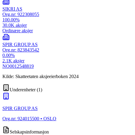
SIKRI AS
Org.nr:
922308055
100.00
%
30.0K
aksjer
Ordinære aksjer
SPIR GROUP AS
Org.nr:
823843542
0.00
%
2.1K
aksjer
NO0012548819
Kilde: Skatteetaten aksjeeierboken 2024
Underenheter
(
1
)
SPIR GROUP AS
Org.nr:
924015500
• OSLO
Selskapsinformasjon