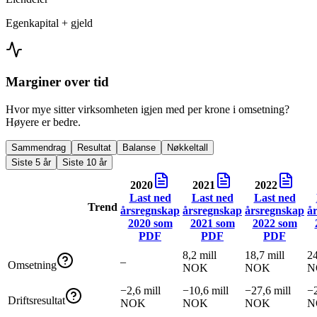
Egenkapital + gjeld
Marginer over tid
Hvor mye sitter virksomheten igjen med per krone i omsetning?
Høyere er bedre.
Sammendrag
Resultat
Balanse
Nøkkeltall
Siste 5 år
Siste 10 år
2020
2021
2022
Last ned
Last ned
Last ned
Trend
årsregnskap
årsregnskap
årsregnskap
å
2020
som
2021
som
2022
som
PDF
PDF
PDF
8,2 mill
18,7 mill
24
–
Omsetning
NOK
NOK
N
−2,6 mill
−10,6 mill
−27,6 mill
−2
Driftsresultat
NOK
NOK
NOK
N