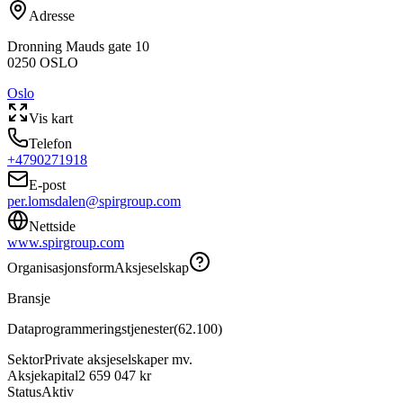
Adresse
Dronning Mauds gate 10
0250
OSLO
Oslo
Vis kart
Telefon
+4790271918
E-post
per.lomsdalen@spirgroup.com
Nettside
www.spirgroup.com
Organisasjonsform
Aksjeselskap
Bransje
Dataprogrammeringstjenester
(
62.100
)
Sektor
Private aksjeselskaper mv.
Aksjekapital
2 659 047 kr
Status
Aktiv