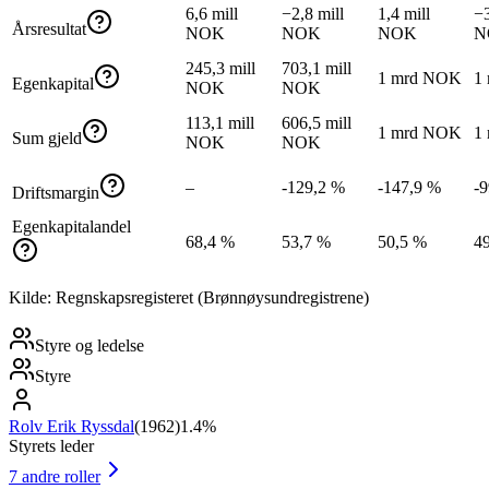
6,6 mill
−2,8 mill
1,4 mill
−3
Årsresultat
NOK
NOK
NOK
N
245,3 mill
703,1 mill
1 mrd NOK
1
Egenkapital
NOK
NOK
113,1 mill
606,5 mill
1 mrd NOK
1
Sum gjeld
NOK
NOK
–
-129,2 %
-147,9 %
-
Driftsmargin
Egenkapitalandel
68,4 %
53,7 %
50,5 %
4
Kilde: Regnskapsregisteret (Brønnøysundregistrene)
Styre og ledelse
Styre
Rolv Erik Ryssdal
(
1962
)
1.4%
Styrets leder
7
andre roller