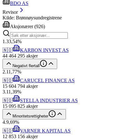
BDO AS
Revisor
Kilde: Brønnøysundregistrene
Aksjonærer
(
926
)
1
.
33,54
%
🇳🇴
KARBON INVEST AS
44 464 295
aksjer
Negativt flertall
2
.
11,77
%
🇳🇴
CARUCEL FINANCE AS
15 604 794
aksjer
3
.
11,39
%
🇳🇴
STELLA INDUSTRIER AS
15 095 825
aksjer
Minoritetsrettigheter
4
.
9,69
%
🇳🇴
VARNER KAPITAL AS
12 853 156
aksjer