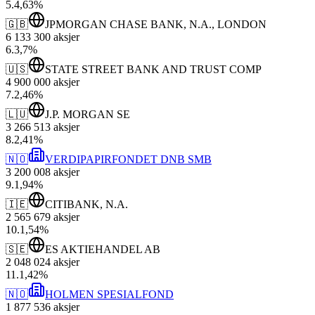
5
.
4,63
%
🇬🇧
JPMORGAN CHASE BANK, N.A., LONDON
6 133 300
aksjer
6
.
3,7
%
🇺🇸
STATE STREET BANK AND TRUST COMP
4 900 000
aksjer
7
.
2,46
%
🇱🇺
J.P. MORGAN SE
3 266 513
aksjer
8
.
2,41
%
🇳🇴
VERDIPAPIRFONDET DNB SMB
3 200 008
aksjer
9
.
1,94
%
🇮🇪
CITIBANK, N.A.
2 565 679
aksjer
10
.
1,54
%
🇸🇪
ES AKTIEHANDEL AB
2 048 024
aksjer
11
.
1,42
%
🇳🇴
HOLMEN SPESIALFOND
1 877 536
aksjer