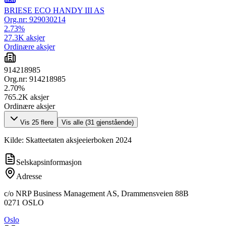
BRIESE ECO HANDY III AS
Org.nr:
929030214
2.73
%
27.3K
aksjer
Ordinære aksjer
914218985
Org.nr:
914218985
2.70
%
765.2K
aksjer
Ordinære aksjer
Vis
25
flere
Vis alle (
31
gjenstående)
Kilde: Skatteetaten aksjeeierboken 2024
Selskapsinformasjon
Adresse
c/o NRP Business Management AS, Drammensveien 88B
0271
OSLO
Oslo