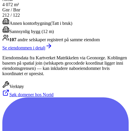
4 072 m²
Gnr / Bnr
212
/
122
Annen kontorbygning
(
Tatt i bruk
)
Sannsynlig bygg (12 m)
107
andre selskap
er
registrert på samme eiendom
Se eiendommen i detalj
Eiendomsdata fra Kartverket Matrikkelen via Geonorge. Koblingen
baseres på spatial join (selskapets geocodede koordinat ligger inni
eiendomsgrensen) — kan inkludere naboeiendommer hvis
koordinatet er upresist.
Verktøy
Søk domener hos Norid