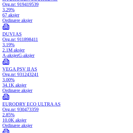
Org.nr:
919419539
3.29
%
67
aksjer
Ordinære aksjer
DUVI AS
Org.nr:
911898411
3.19
%
2.1M
aksjer
A-aksjer
G-aksjer
VEGA PSV II AS
Org.nr:
931243241
3.00
%
34.1K
aksjer
Ordinære aksjer
EURODRY ECO ULTRA AS
Org.nr:
930473359
2.85
%
10.0K
aksjer
Ordinære aksjer