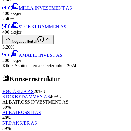
🇳🇴
MILLA INVESTMENT AS
400
aksjer
2
.
40
%
🇳🇴
STOKKEDAMMEN AS
400
aksjer
Negativt flertall
3
.
20
%
🇳🇴
AMALIE INVEST AS
200
aksjer
Kilde: Skatteetaten aksjeeierboken 2024
Konsernstruktur
HØGÅSLIA AS
20
% ↓
STOKKEDAMMEN AS
40
% ↓
ALBATROSS INVESTMENT AS
50
%
ALBATROSS II AS
40
%
NRP AKSJER AS
39
%