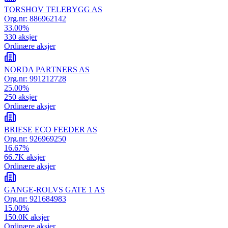
TORSHOV TELEBYGG AS
Org.nr:
886962142
33.00
%
330
aksjer
Ordinære aksjer
NORDA PARTNERS AS
Org.nr:
991212728
25.00
%
250
aksjer
Ordinære aksjer
BRIESE ECO FEEDER AS
Org.nr:
926969250
16.67
%
66.7K
aksjer
Ordinære aksjer
GANGE-ROLVS GATE 1 AS
Org.nr:
921684983
15.00
%
150.0K
aksjer
Ordinære aksjer