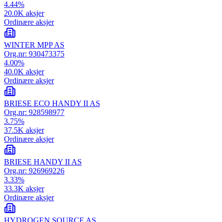
4.44
%
20.0K
aksjer
Ordinære aksjer
WINTER MPP AS
Org.nr:
930473375
4.00
%
40.0K
aksjer
Ordinære aksjer
BRIESE ECO HANDY II AS
Org.nr:
928598977
3.75
%
37.5K
aksjer
Ordinære aksjer
BRIESE HANDY II AS
Org.nr:
926969226
3.33
%
33.3K
aksjer
Ordinære aksjer
HYDROGEN SOURCE AS