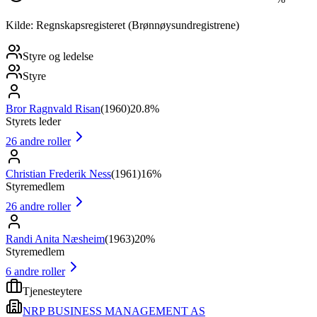
Kilde: Regnskapsregisteret (Brønnøysundregistrene)
Styre og ledelse
Styre
Bror Ragnvald Risan
(
1960
)
20.8%
Styrets leder
26
andre roller
Christian Frederik Ness
(
1961
)
16%
Styremedlem
26
andre roller
Randi Anita Næsheim
(
1963
)
20%
Styremedlem
6
andre roller
Tjenesteytere
NRP BUSINESS MANAGEMENT AS