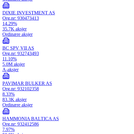
DIXIE INVESTMENT AS
Org.nr:
930473413
14.29
%
35.7K
aksjer
Ordinære aksjer
BC SPV VII AS
Org.nr:
932743493
11.10
%
5.0M
aksjer
A-aksjer
PAVIMAR BULKER AS
Org.nr:
932102358
8.33
%
83.3K
aksjer
Ordinære aksjer
HAMMONIA BALTICA AS
Org.nr:
932412586
7.97
%