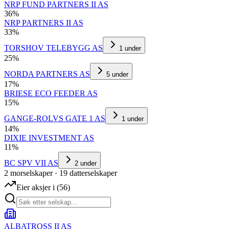
NRP FUND PARTNERS II AS
36
%
NRP PARTNERS II AS
33
%
TORSHOV TELEBYGG AS
1
under
25
%
NORDA PARTNERS AS
5
under
17
%
BRIESE ECO FEEDER AS
15
%
GANGE-ROLVS GATE 1 AS
1
under
14
%
DIXIE INVESTMENT AS
11
%
BC SPV VII AS
2
under
2
morselskap
er
·
19
datterselskap
er
Eier aksjer i
(
56
)
ALBATROSS II AS