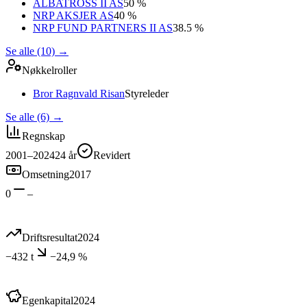
ALBATROSS II AS
50 %
NRP AKSJER AS
40 %
NRP FUND PARTNERS II AS
38.5 %
Se alle (10)
→
Nøkkelroller
Bror Ragnvald Risan
Styreleder
Se alle (6)
→
Regnskap
2001–2024
24
år
Revidert
Omsetning
2017
0
–
Driftsresultat
2024
−432 t
−24,9 %
Egenkapital
2024