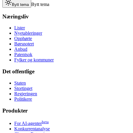
Bytt tema
Bytt tema
Næringsliv
Lister
Nyetableringer
Opphørte
Børsnotert
Anbud
Patentsok
Fylker og kommuner
Det offentlige
Staten
Stortinget
Regjeringen
Politikere
Produkter
beta
For AI-agenter
Konkurrentanalyse