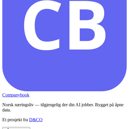
CB
Companybook
Norsk næringsliv — tilgjengelig der din AI jobber. Bygget på åpne
data.
Et prosjekt fra
D&CO