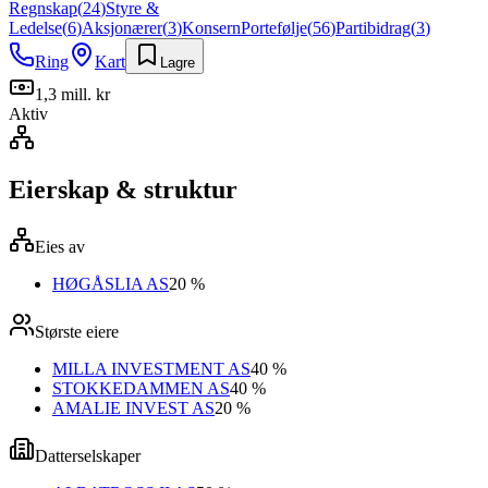
Regnskap
(
24
)
Styre &
Ledelse
(
6
)
Aksjonærer
(
3
)
Konsern
Portefølje
(
56
)
Partibidrag
(
3
)
Ring
Kart
Lagre
1,3 mill. kr
Aktiv
Eierskap & struktur
Eies av
HØGÅSLIA AS
20 %
Største eiere
MILLA INVESTMENT AS
40 %
STOKKEDAMMEN AS
40 %
AMALIE INVEST AS
20 %
Datterselskaper