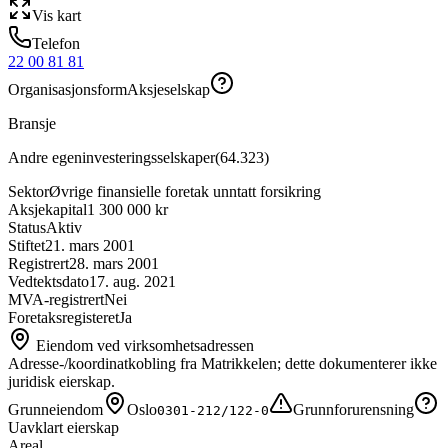
Vis kart
Telefon
22 00 81 81
Organisasjonsform
Aksjeselskap
Bransje
Andre egeninvesteringsselskaper
(
64.323
)
Sektor
Øvrige finansielle foretak unntatt forsikring
Aksjekapital
1 300 000 kr
Status
Aktiv
Stiftet
21. mars 2001
Registrert
28. mars 2001
Vedtektsdato
17. aug. 2021
MVA-registrert
Nei
Foretaksregisteret
Ja
Eiendom ved virksomhetsadressen
Adresse-/koordinatkobling fra Matrikkelen; dette dokumenterer ikke
juridisk eierskap.
Grunneiendom
Oslo
Grunnforurensning
0301-212/122-0
Uavklart eierskap
Areal