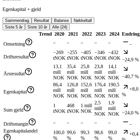
Egenkapital + gjeld
Sammendrag
Resultat
Balanse
Nøkkeltall
Siste 5 år
Siste 10 år
Alle (24)
Trend
2020
2021
2022
2023
2024
Endring
–
–
–
–
–
Omsetning
–
−269
−255
−405
−346
−432
Driftsresultat
tNOK
tNOK
tNOK
tNOK
tNOK
−24,9 %
13,1
35,4
25,8
23,8
14,1
mill
mill
mill
mill
mill
Årsresultat
−40,7 %
NOK
NOK
NOK
NOK
NOK
86,4
126,8
152,6
176,4
190,5
+8,0
mill
mill
mill
mill
mill
Egenkapital
%
NOK
NOK
NOK
NOK
NOK
2,5
1,9
1
468
1 mill
mill
mill
Sum gjeld
tNOK
tNOK
NOK
−24,0 %
NOK
NOK
–
–
–
–
–
Driftsmargin
–
Egenkapitalandel
100,0
99,6
99,3
98,6
99,0
+0,4
%
%
%
%
%
%