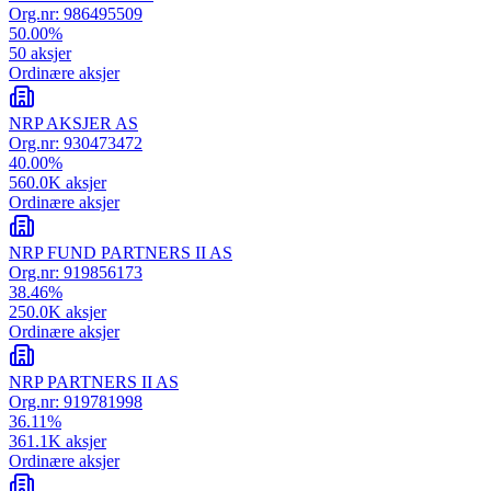
Org.nr:
986495509
50.00
%
50
aksjer
Ordinære aksjer
NRP AKSJER AS
Org.nr:
930473472
40.00
%
560.0K
aksjer
Ordinære aksjer
NRP FUND PARTNERS II AS
Org.nr:
919856173
38.46
%
250.0K
aksjer
Ordinære aksjer
NRP PARTNERS II AS
Org.nr:
919781998
36.11
%
361.1K
aksjer
Ordinære aksjer