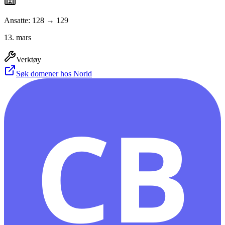
Ansatte: 128 → 129
13. mars
Verktøy
Søk domener hos Norid
CB