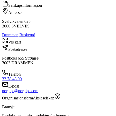
Selskapsinformasjon
Adresse
Svelvikveien 625
3060
SVELVIK
Drammen
,
Buskerud
Vis kart
Postadresse
Postboks 655 Strømsø
3003
DRAMMEN
Telefon
33 78 48 00
E-post
norgips@norgips.com
Organisasjonsform
Aksjeselskap
Bransje
Produksjon av gipsprodukter for bygge- og