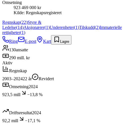
Omsetning
923 469 000 kr
Kilde:
Regnskapsregisteret
Regnskap
(
22
)
Styre &
Ledelse
(
14
)
Aksjonærer
(
1
)
Underenheter
(
1
)
Tilskudd
(
2
)
Immaterielle
rettigheter
(
1
)
Ring
E-post
Kart
Lagre
130
ansatte
290 mill. kr
Aktiv
Regnskap
2003–2024
22
år
Revidert
Omsetning
2024
923,5 mill
−13,8 %
Driftsresultat
2024
92,2 mill
−17,1 %