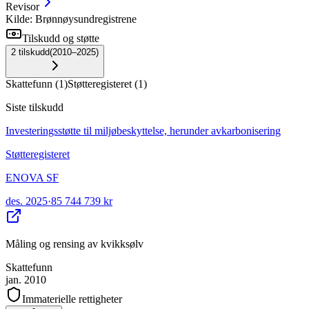
Revisor
Kilde: Brønnøysundregistrene
Tilskudd og støtte
2
tilskudd
(
2010–2025
)
Skattefunn
(
1
)
Støtteregisteret
(
1
)
Siste tilskudd
Investeringsstøtte til miljøbeskyttelse, herunder avkarbonisering
Støtteregisteret
ENOVA SF
des. 2025
·
85 744 739 kr
Måling og rensing av kvikksølv
Skattefunn
jan. 2010
Immaterielle rettigheter