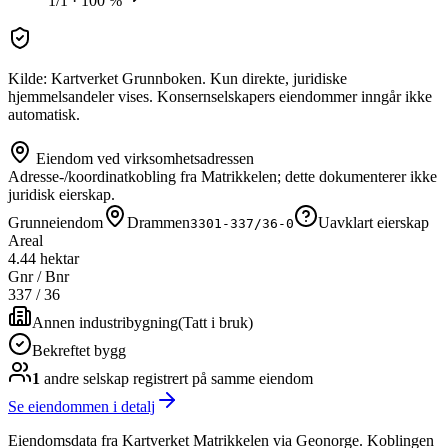
1/1 · 100 %
Kilde: Kartverket Grunnboken. Kun direkte, juridiske
hjemmelsandeler vises. Konsernselskapers eiendommer inngår ikke
automatisk.
Eiendom ved virksomhetsadressen
Adresse-/koordinatkobling fra Matrikkelen; dette dokumenterer ikke
juridisk eierskap.
Grunneiendom
Drammen
Uavklart eierskap
3301-337/36-0
Areal
4.44 hektar
Gnr / Bnr
337
/
36
Annen industribygning
(
Tatt i bruk
)
Bekreftet bygg
1
andre selskap
registrert på samme eiendom
Se eiendommen i detalj
Eiendomsdata fra Kartverket Matrikkelen via Geonorge. Koblingen