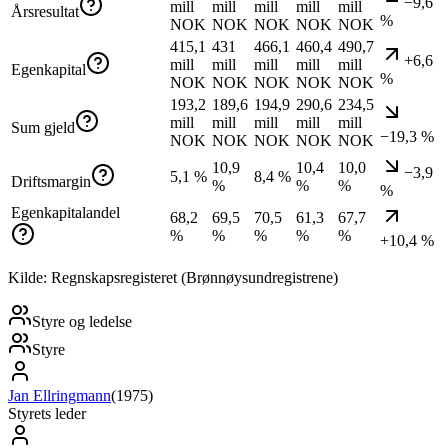
−9,6
mill
mill
mill
mill
mill
Årsresultat
%
NOK
NOK
NOK
NOK
NOK
415,1
431
466,1
460,4
490,7
+6,6
mill
mill
mill
mill
mill
Egenkapital
%
NOK
NOK
NOK
NOK
NOK
193,2
189,6
194,9
290,6
234,5
mill
mill
mill
mill
mill
Sum gjeld
−19,3 %
NOK
NOK
NOK
NOK
NOK
10,9
10,4
10,0
−3,9
5,1 %
8,4 %
Driftsmargin
%
%
%
%
Egenkapitalandel
68,2
69,5
70,5
61,3
67,7
%
%
%
%
%
+10,4 %
Kilde: Regnskapsregisteret (Brønnøysundregistrene)
Styre og ledelse
Styre
Jan Ellringmann
(
1975
)
Styrets leder