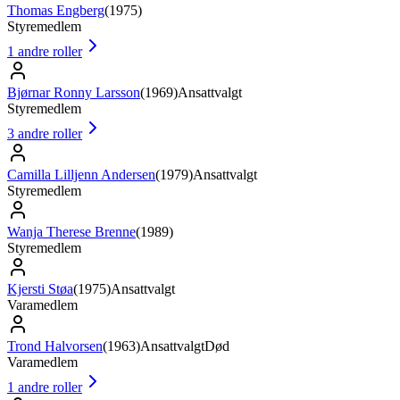
Thomas Engberg
(
1975
)
Styremedlem
1
andre roller
Bjørnar Ronny Larsson
(
1969
)
Ansattvalgt
Styremedlem
3
andre roller
Camilla Lilljenn Andersen
(
1979
)
Ansattvalgt
Styremedlem
Wanja Therese Brenne
(
1989
)
Styremedlem
Kjersti Støa
(
1975
)
Ansattvalgt
Varamedlem
Trond Halvorsen
(
1963
)
Ansattvalgt
Død
Varamedlem
1
andre roller