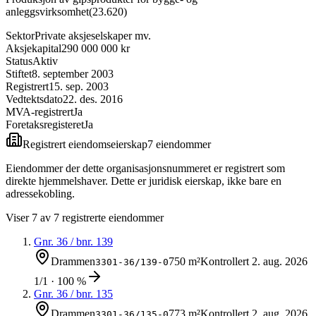
anleggsvirksomhet
(
23.620
)
Sektor
Private aksjeselskaper mv.
Aksjekapital
290 000 000 kr
Status
Aktiv
Stiftet
8. september 2003
Registrert
15. sep. 2003
Vedtektsdato
22. des. 2016
MVA-registrert
Ja
Foretaksregisteret
Ja
Registrert eiendomseierskap
7
eiendom
mer
Eiendommer der dette organisasjonsnummeret er registrert som
direkte hjemmelshaver. Dette er juridisk eierskap, ikke bare en
adressekobling.
Viser
7
av
7
registrerte eiendommer
Gnr.
36
/ bnr.
139
Drammen
750 m²
Kontrollert
2. aug. 2026
3301-36/139-0
1/1 · 100 %
Gnr.
36
/ bnr.
135
Drammen
773 m²
Kontrollert
2. aug. 2026
3301-36/135-0