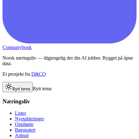
Companybook
Norsk næringsliv — tilgjengelig der din AI jobber. Bygget på åpne
data.
Et prosjekt fra
D&CO
Bytt tema
Bytt tema
Næringsliv
Lister
Nyetableringer
Opphørte
Børsnotert
Anbud