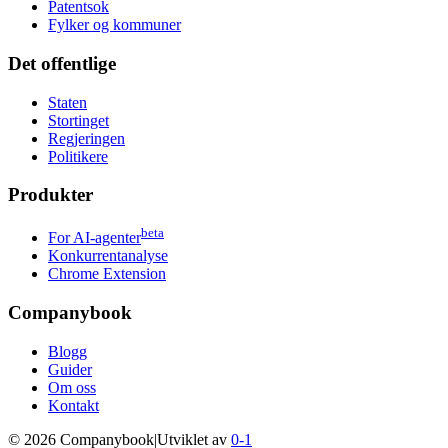
Patentsok
Fylker og kommuner
Det offentlige
Staten
Stortinget
Regjeringen
Politikere
Produkter
beta
For AI-agenter
Konkurrentanalyse
Chrome Extension
Companybook
Blogg
Guider
Om oss
Kontakt
©
2026
Companybook
|
Utviklet av
0-1