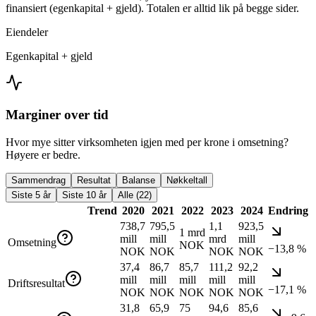
finansiert (egenkapital + gjeld). Totalen er alltid lik på begge sider.
Eiendeler
Egenkapital + gjeld
Marginer over tid
Hvor mye sitter virksomheten igjen med per krone i omsetning?
Høyere er bedre.
Sammendrag
Resultat
Balanse
Nøkkeltall
Siste 5 år
Siste 10 år
Alle (22)
Trend
2020
2021
2022
2023
2024
Endring
738,7
795,5
1,1
923,5
1 mrd
mill
mill
mrd
mill
Omsetning
NOK
−13,8 %
NOK
NOK
NOK
NOK
37,4
86,7
85,7
111,2
92,2
mill
mill
mill
mill
mill
Driftsresultat
−17,1 %
NOK
NOK
NOK
NOK
NOK
31,8
65,9
75
94,6
85,6