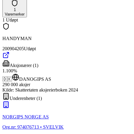
1
Varemerker
1
Utløpt
HANDYMAN
200904205
Utløpt
Aksjonærer
(
1
)
1
.
100
%
🇩🇰
DANOGIPS AS
290 000
aksjer
Kilde: Skatteetaten aksjeeierboken 2024
Underenheter
(
1
)
NORGIPS NORGE AS
Org.nr:
974076713
• SVELVIK