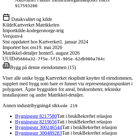
917593280
Datakvalitet og kilde
Kilde
Kartverket Matrikkelen
Importkilde-kode
geonorge-teig
Versjon
v4
Sist oppdatert hos Kartverket
1. januar 2024
Importert hos oss
19. mai 2026
Matrikkel-detaljer hentet
5. august 2026
UUID
d5666a32-7f5e-5f15-905e-62db980a764c
Bygg på denne eiendommen (
15
)
Viser alle unike bygg Kartverket eksplisitt knytter til eiendommen,
supplert med bygg som bare er funnet via representasjonspunktet i
polygonet. Åpne byggsiden for areal, bruksenheter, tekniske
installasjoner og andre Matrikkel-detaljer.
Annen industribygning
4
stk
kode
219
Bygningsnr
8217580
Tatt i bruk
Bekreftet relasjon
Bygningsnr
8219656
Tatt i bruk
Bekreftet relasjon
Bygningsnr
300246544
Tatt i bruk
Bekreftet relasjon
Bygningsnr
300489283
Tatt i bruk
Bekreftet relasjon