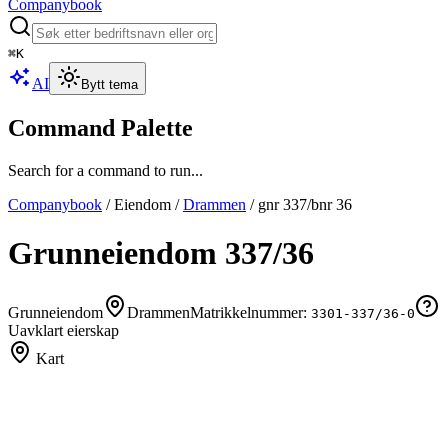
Companybook
⌘
K
AI
Bytt tema
Command Palette
Search for a command to run...
Companybook
/
Eiendom
/
Drammen
/
gnr
337
/bnr
36
Grunneiendom
337
/
36
Grunneiendom
Drammen
Matrikkelnummer:
3301-337/36-0
Uavklart eierskap
Kart