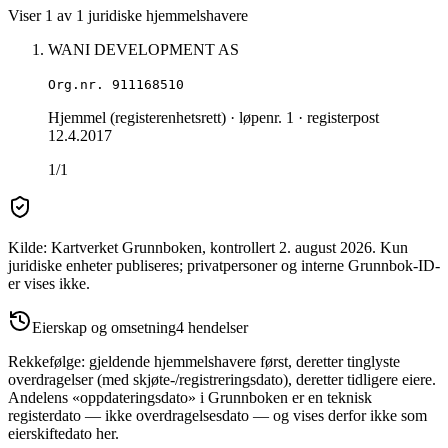
Viser
1
av
1
juridiske hjemmelshavere
WANI DEVELOPMENT AS
Org.nr.
911168510
Hjemmel (registerenhetsrett)
· løpenr. 1
· registerpost
12.4.2017
1/1
Kilde: Kartverket Grunnboken
, kontrollert 2. august 2026
.
Kun
juridiske enheter publiseres; privatpersoner og interne Grunnbok-ID-
er vises ikke.
Eierskap og omsetning
4
hendelser
Rekkefølge: gjeldende hjemmelshavere først, deretter tinglyste
overdragelser (med skjøte-/registreringsdato), deretter tidligere eiere.
Andelens «oppdateringsdato» i Grunnboken er en teknisk
registerdato — ikke overdragelsesdato — og vises derfor ikke som
eierskiftedato her.