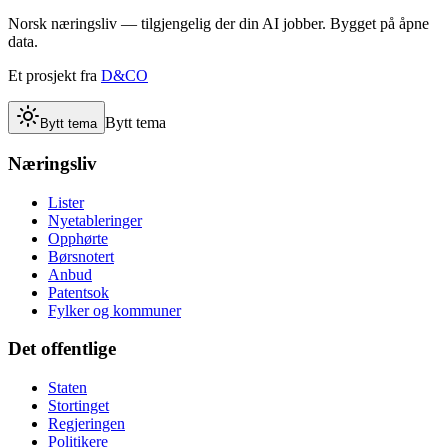
Norsk næringsliv — tilgjengelig der din AI jobber. Bygget på åpne
data.
Et prosjekt fra
D&CO
Bytt tema
Bytt tema
Næringsliv
Lister
Nyetableringer
Opphørte
Børsnotert
Anbud
Patentsok
Fylker og kommuner
Det offentlige
Staten
Stortinget
Regjeringen
Politikere