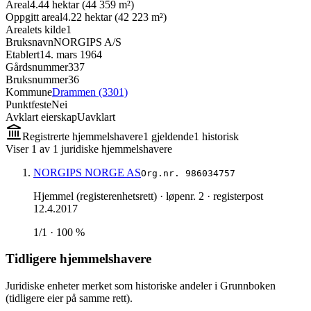
Areal
4.44 hektar (44 359 m²)
Oppgitt areal
4.22 hektar (42 223 m²)
Arealets kilde
1
Bruksnavn
NORGIPS A/S
Etablert
14. mars 1964
Gårdsnummer
337
Bruksnummer
36
Kommune
Drammen (3301)
Punktfeste
Nei
Avklart eierskap
Uavklart
Registrerte hjemmelshavere
1
gjeldende
1
historisk
Viser
1
av
1
juridiske hjemmelshavere
NORGIPS NORGE AS
Org.nr.
986034757
Hjemmel (registerenhetsrett)
· løpenr. 2
· registerpost
12.4.2017
1/1 · 100 %
Tidligere hjemmelshavere
Juridiske enheter merket som historiske andeler i Grunnboken
(tidligere eier på samme rett).