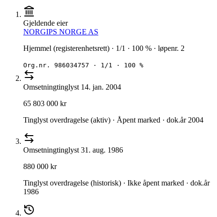
Gjeldende eier
NORGIPS NORGE AS
Hjemmel (registerenhetsrett) · 1/1 · 100 % · løpenr. 2
Org.nr.
986034757
·
1/1 · 100 %
Omsetning
tinglyst
14. jan. 2004
65 803 000 kr
Tinglyst overdragelse (aktiv) · Åpent marked · dok.år 2004
Omsetning
tinglyst
31. aug. 1986
880 000 kr
Tinglyst overdragelse (historisk) · Ikke åpent marked · dok.år
1986