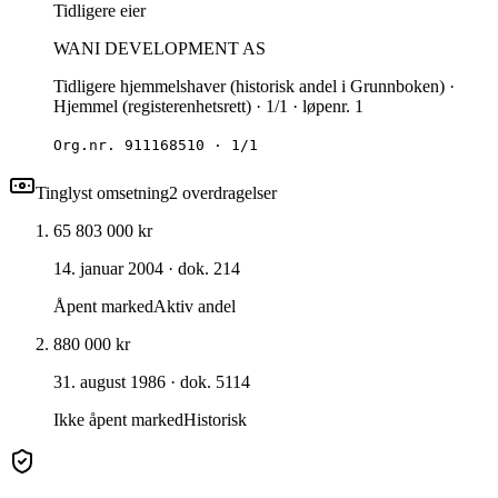
Tidligere eier
WANI DEVELOPMENT AS
Tidligere hjemmelshaver (historisk andel i Grunnboken) ·
Hjemmel (registerenhetsrett) · 1/1 · løpenr. 1
Org.nr.
911168510
·
1/1
Tinglyst omsetning
2
overdragelse
r
65 803 000 kr
14. januar 2004
· dok. 214
Åpent marked
Aktiv andel
880 000 kr
31. august 1986
· dok. 5114
Ikke åpent marked
Historisk