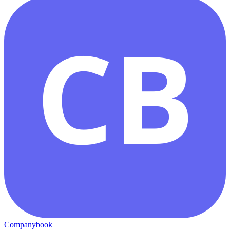
CB
Companybook