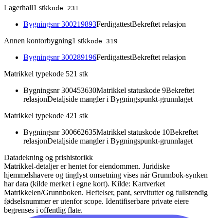
Lagerhall
1
stk
kode
231
Bygningsnr
300219893
Ferdigattest
Bekreftet relasjon
Annen kontorbygning
1
stk
kode
319
Bygningsnr
300289196
Ferdigattest
Bekreftet relasjon
Matrikkel typekode 52
1
stk
Bygningsnr
300453630
Matrikkel statuskode 9
Bekreftet
relasjon
Detaljside mangler i Bygningspunkt-grunnlaget
Matrikkel typekode 42
1
stk
Bygningsnr
300662635
Matrikkel statuskode 10
Bekreftet
relasjon
Detaljside mangler i Bygningspunkt-grunnlaget
Datadekning og prishistorikk
Matrikkel-detaljer er hentet for eiendommen. Juridiske
hjemmelshavere og tinglyst omsetning vises når Grunnbok-synken
har data (kilde merket i egne kort).
Kilde: Kartverket
Matrikkelen/Grunnboken. Heftelser, pant, servitutter og fullstendig
fødselsnummer er utenfor scope. Identifiserbare private eiere
begrenses i offentlig flate.