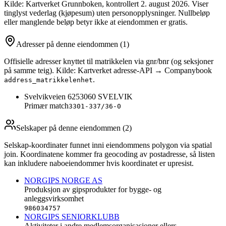
Kilde: Kartverket Grunnboken
, kontrollert 2. august 2026
. Viser
tinglyst vederlag (kjøpesum) uten personopplysninger. Nullbeløp
eller manglende beløp betyr ikke at eiendommen er gratis.
Adresser på denne eiendommen
(1)
Offisielle adresser knyttet til matrikkelen via gnr/bnr (og seksjoner
på samme teig). Kilde: Kartverket adresse-API → Companybook
.
address_matrikkelenhet
Svelvikveien 625
3060
SVELVIK
Primær match
3301-337/36-0
Selskaper på denne eiendommen (
2
)
Selskap-koordinater funnet inni eiendommens polygon via spatial
join. Koordinatene kommer fra geocoding av postadresse, så listen
kan inkludere naboeiendommer hvis koordinatet er upresist.
NORGIPS NORGE AS
Produksjon av gipsprodukter for bygge- og
anleggsvirksomhet
986034757
NORGIPS SENIORKLUBB
Aktiviteter i andre medlemsorganisasjoner ellers