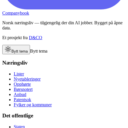
Companybook
Norsk næringsliv — tilgjengelig der din AI jobber. Bygget på åpne
data.
Et prosjekt fra
D&CO
Bytt tema
Bytt tema
Næringsliv
Lister
Nyetableringer
Opphørte
Børsnotert
Anbud
Patentsok
Fylker og kommuner
Det offentlige
Staten