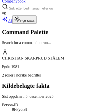
Companybook
⌘
K
AI
Bytt tema
Command Palette
Search for a command to run...
CHRISTIAN SKARPRUD STÅLEM
Født
:
1981
2 roller i norske bedrifter
Kildebelagte fakta
Sist oppdatert:
5. desember 2025
Person-ID
9FFy6lSl