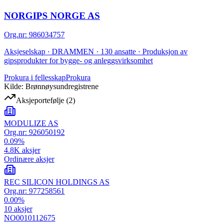
NORGIPS NORGE AS
Org.nr
:
986034757
Aksjeselskap · DRAMMEN · 130 ansatte · Produksjon av
gipsprodukter for bygge- og anleggsvirksomhet
Prokura i fellesskap
Prokura
Kilde: Brønnøysundregistrene
Aksjeportefølje
(
2
)
MODULIZE AS
Org.nr:
926050192
0.09
%
4.8K
aksjer
Ordinære aksjer
REC SILICON HOLDINGS AS
Org.nr:
977258561
0.00
%
10
aksjer
NO0010112675