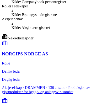
Kilde:
Companybook personregister
Roller i selskaper
2
Kilde:
Brønnøysundregistrene
Aksjeinnehav
2
Kilde:
Aksjonærregisteret
Nøkkelrelasjoner
NORGIPS NORGE AS
Rolle
Daglig leder
Daglig leder
Aksjeselskap · DRAMMEN · 130 ansatte · Produksjon av
gipsprodukter for bygge- og anleggsvirksomhet