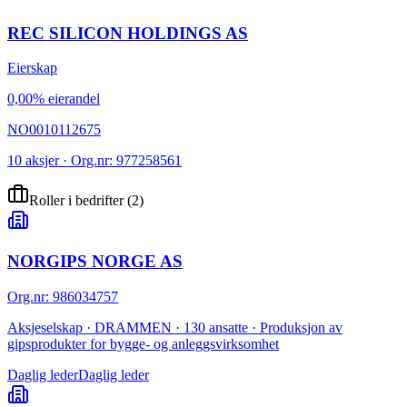
REC SILICON HOLDINGS AS
Eierskap
0,00% eierandel
NO0010112675
10 aksjer · Org.nr: 977258561
Roller i bedrifter
(
2
)
NORGIPS NORGE AS
Org.nr
:
986034757
Aksjeselskap · DRAMMEN · 130 ansatte · Produksjon av
gipsprodukter for bygge- og anleggsvirksomhet
Daglig leder
Daglig leder