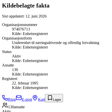
Kildebelagte fakta
Sist oppdatert:
12. juni 2026
Organisasjonsnummer
974076713
Kilde:
Enhetsregisteret
Organisasjonsform
Underenhet til næringsdrivende og offentlig forvaltning
Kilde:
Enhetsregisteret
Status
Aktiv
Kilde:
Enhetsregisteret
Ansatte
130
Kilde:
Enhetsregisteret
Registrert
22. februar 1995
Kilde:
Enhetsregisteret
Ring
E-post
Kart
Lagre
130
ansatte
Aktiv