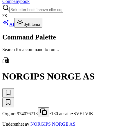
Companybook
⌘
K
AI
Bytt tema
Command Palette
Search for a command to run...
NORGIPS NORGE AS
Org.nr:
974076713
•
130
ansatte
•
SVELVIK
Underenhet av
NORGIPS NORGE AS