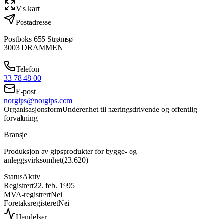
Vis kart
Postadresse
Postboks 655 Strømsø
3003
DRAMMEN
Telefon
33 78 48 00
E-post
norgips@norgips.com
Organisasjonsform
Underenhet til næringsdrivende og offentlig
forvaltning
Bransje
Produksjon av gipsprodukter for bygge- og
anleggsvirksomhet
(
23.620
)
Status
Aktiv
Registrert
22. feb. 1995
MVA-registrert
Nei
Foretaksregisteret
Nei
Hendelser