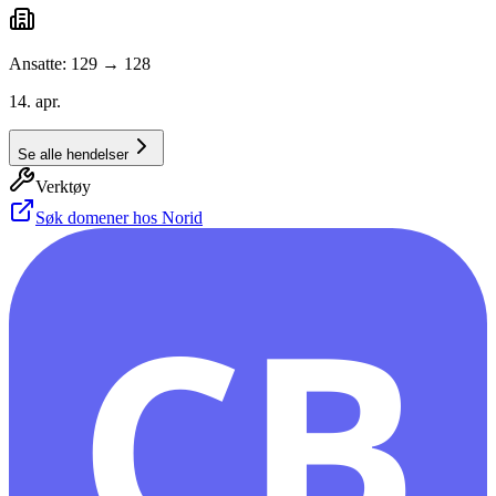
Ansatte: 129 → 128
14. apr.
Se alle hendelser
Verktøy
Søk domener hos Norid
CB