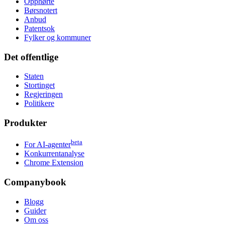
Opphørte
Børsnotert
Anbud
Patentsok
Fylker og kommuner
Det offentlige
Staten
Stortinget
Regjeringen
Politikere
Produkter
beta
For AI-agenter
Konkurrentanalyse
Chrome Extension
Companybook
Blogg
Guider
Om oss