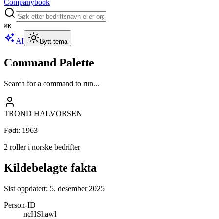
Companybook
⌘
K
AI
Bytt tema
Command Palette
Search for a command to run...
TROND HALVORSEN
Født
:
1963
2 roller i norske bedrifter
Kildebelagte fakta
Sist oppdatert:
5. desember 2025
Person-ID
ncHShawl