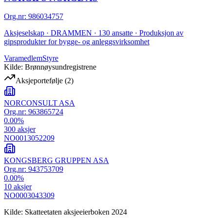
Org.nr
:
986034757
Aksjeselskap · DRAMMEN · 130 ansatte · Produksjon av
gipsprodukter for bygge- og anleggsvirksomhet
Varamedlem
Styre
Kilde: Brønnøysundregistrene
Aksjeportefølje
(
2
)
NORCONSULT ASA
Org.nr:
963865724
0.00
%
300
aksjer
NO0013052209
KONGSBERG GRUPPEN ASA
Org.nr:
943753709
0.00
%
10
aksjer
NO0003043309
Kilde: Skatteetaten aksjeeierboken 2024