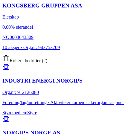
KONGSBERG GRUPPEN ASA
Eierskap
0,00% eierandel
NO0003043309
10 aksjer · Org.nr: 943753709
Roller i bedrifter
(
2
)
INDUSTRI ENERGI NORGIPS
Org.nr
:
912126080
Forening/lag/innretning · Aktiviteter i arbeidstakerorganisasjoner
Styremedlem
Styre
NORGIPS NORGE AS