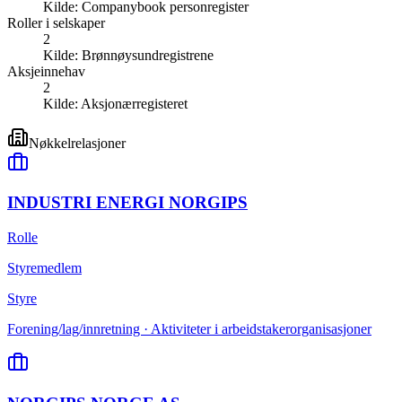
Kilde:
Companybook personregister
Roller i selskaper
2
Kilde:
Brønnøysundregistrene
Aksjeinnehav
2
Kilde:
Aksjonærregisteret
Nøkkelrelasjoner
INDUSTRI ENERGI NORGIPS
Rolle
Styremedlem
Styre
Forening/lag/innretning · Aktiviteter i arbeidstakerorganisasjoner