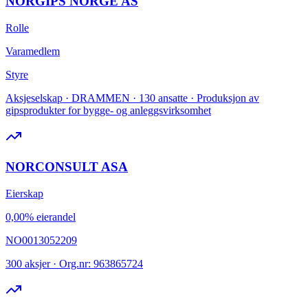
NORGIPS NORGE AS
Rolle
Varamedlem
Styre
Aksjeselskap · DRAMMEN · 130 ansatte · Produksjon av
gipsprodukter for bygge- og anleggsvirksomhet
NORCONSULT ASA
Eierskap
0,00% eierandel
NO0013052209
300 aksjer · Org.nr: 963865724