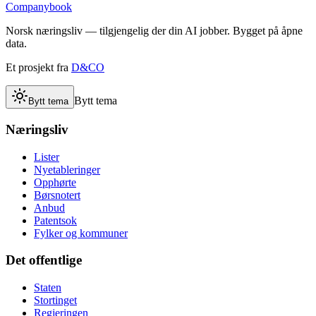
Companybook
Norsk næringsliv — tilgjengelig der din AI jobber. Bygget på åpne
data.
Et prosjekt fra
D&CO
Bytt tema
Bytt tema
Næringsliv
Lister
Nyetableringer
Opphørte
Børsnotert
Anbud
Patentsok
Fylker og kommuner
Det offentlige
Staten
Stortinget
Regjeringen