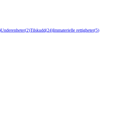
)
Underenheter
(
2
)
Tilskudd
(
24
)
Immaterielle rettigheter
(
5
)