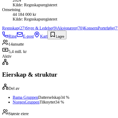
2024
Kilde:
Regnskapsregisteret
Omsetning
44 184 000 kr
Kilde:
Regnskapsregisteret
Regnskap
(
27
)
Styre & Ledelse
(
9
)
Aksjonærer
(
70
)
Konsern
Portefølje
(
7
Ring
E-post
Kart
Lagre
14
ansatte
5,4 mill. kr
Aktiv
Eierskap & struktur
Del av
Bama Gruppen
Datterselskap
34 %
NorgesGruppen
Tilknyttet
34 %
Største eiere