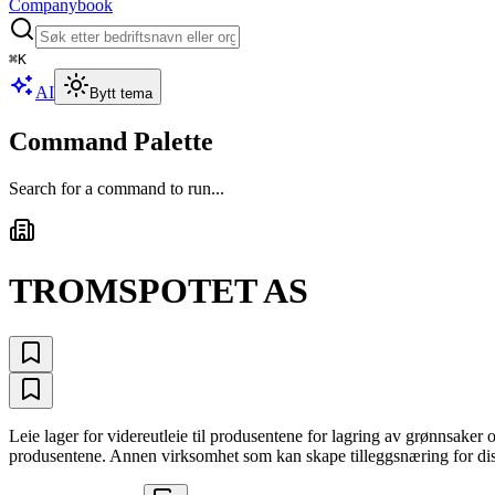
Companybook
⌘
K
AI
Bytt tema
Command Palette
Search for a command to run...
TROMSPOTET AS
Leie lager for videreutleie til produsentene for lagring av grønnsaker 
produsentene. Annen virksomhet som kan skape tilleggsnæring for disse