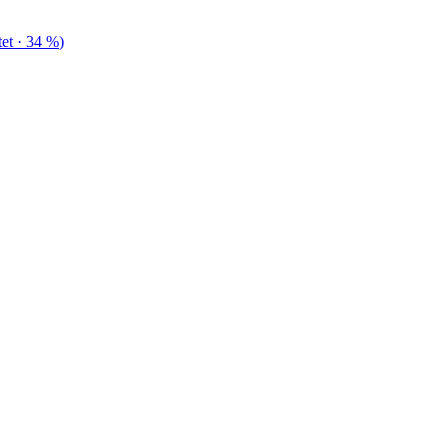
tet
· 34 %
)