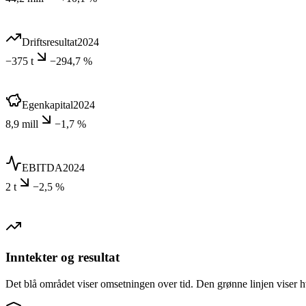
Driftsresultat
2024
−375 t
−294,7 %
Egenkapital
2024
8,9 mill
−1,7 %
EBITDA
2024
2 t
−2,5 %
Inntekter og resultat
Det blå området viser omsetningen over tid. Den grønne linjen viser h