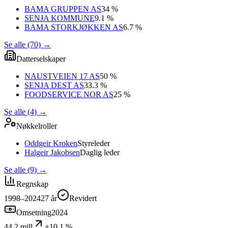
BAMA GRUPPEN AS
34 %
SENJA KOMMUNE
9.1 %
BAMA STORKJØKKEN AS
6.7 %
Se alle (70)
→
Datterselskaper
NAUSTVEIEN 17 AS
50 %
SENJA DEST AS
33.3 %
FOODSERVICE NOR AS
25 %
Se alle (4)
→
Nøkkelroller
Oddgeir Kroken
Styreleder
Halgeir Jakobsen
Daglig leder
Se alle (9)
→
Regnskap
1998–2024
27
år
Revidert
Omsetning
2024
44,2 mill
+10,1 %