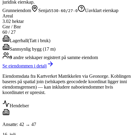
juridisk eierskap.
Grunneiendom
Senja
Uavklart eierskap
5530-60/27-0
Areal
3.02 hektar
Gnr / Bnr
60
/
27
Lagerhall
(
Tatt i bruk
)
Sannsynlig bygg (17 m)
9
andre selskap
er
registrert på samme eiendom
Se eiendommen i detalj
Eiendomsdata fra Kartverket Matrikkelen via Geonorge. Koblingen
baseres på spatial join (selskapets geocodede koordinat ligger inni
eiendomsgrensen) — kan inkludere naboeiendommer hvis
koordinatet er upresist.
Hendelser
Ansatte: 42 → 47
16. juli