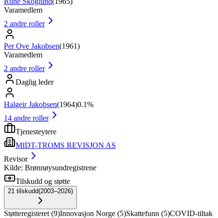
Rune Skoglund
(
1965
)
Varamedlem
2
andre roller
Per Ove Jakobsen
(
1961
)
Varamedlem
2
andre roller
Daglig leder
Halgeir Jakobsen
(
1964
)
0.1%
14
andre roller
Tjenesteytere
MIDT-TROMS REVISJON AS
Revisor
Kilde: Brønnøysundregistrene
Tilskudd og støtte
21
tilskudd
(
2003–2026
)
Støtteregisteret
(
9
)
Innovasjon Norge
(
5
)
Skattefunn
(
5
)
COVID-tiltak