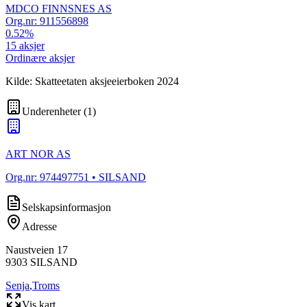
MDCO FINNSNES AS
Org.nr:
911556898
0.52
%
15
aksjer
Ordinære aksjer
Kilde: Skatteetaten aksjeeierboken 2024
Underenheter
(
1
)
ART NOR AS
Org.nr:
974497751
• SILSAND
Selskapsinformasjon
Adresse
Naustveien 17
9303
SILSAND
Senja
,
Troms
Vis kart