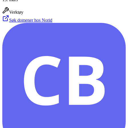
Verktøy
Søk domener hos Norid
CB