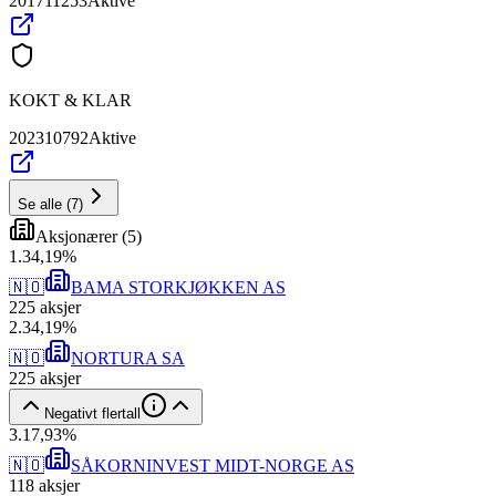
201711253
Aktive
KOKT & KLAR
202310792
Aktive
Se alle
(
7
)
Aksjonærer
(
5
)
1
.
34,19
%
🇳🇴
BAMA STORKJØKKEN AS
225
aksjer
2
.
34,19
%
🇳🇴
NORTURA SA
225
aksjer
Negativt flertall
3
.
17,93
%
🇳🇴
SÅKORNINVEST MIDT-NORGE AS
118
aksjer