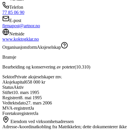
Telefon
77 85 06 90
E-post
firmapost@artnor.no
Nettside
www.koktogklar.no
Organisasjonsform
Aksjeselskap
Bransje
Bearbeiding og konservering av poteter
(
10.310
)
Sektor
Private aksjeselskaper mv.
Aksjekapital
658 000 kr
Status
Aktiv
Stiftet
10. mars 1995
Registrert
8. mai 1995
Vedtektsdato
27. mars 2006
MVA-registrert
Ja
Foretaksregisteret
Ja
Eiendom ved virksomhetsadressen
Adresse-/koordinatkobling fra Matrikkelen; dette dokumenterer ikke