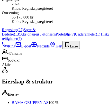
2024
Kilde:
Regnskapsregisteret
Omsetning
56 173 000 kr
Kilde:
Regnskapsregisteret
Regnskap
(
27
)
Styre &
Ledelse
(
13
)
Aksjonærer
(
5
)
Konsern
Portefølje
(
7
)
Underenheter
(
1
)
Tilsk
rettigheter
(
7
)
Ring
E-post
Nettside
Kart
Lagre
47
ansatte
658k kr
Aktiv
Eierskap & struktur
Eies av
BAMA GRUPPEN AS
100 %