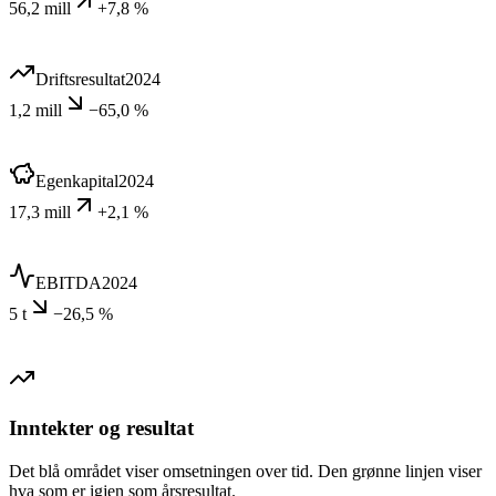
56,2 mill
+7,8 %
Driftsresultat
2024
1,2 mill
−65,0 %
Egenkapital
2024
17,3 mill
+2,1 %
EBITDA
2024
5 t
−26,5 %
Inntekter og resultat
Det blå området viser omsetningen over tid. Den grønne linjen viser
hva som er igjen som årsresultat.