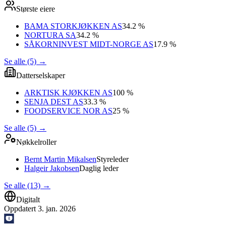
Største eiere
BAMA STORKJØKKEN AS
34.2 %
NORTURA SA
34.2 %
SÅKORNINVEST MIDT-NORGE AS
17.9 %
Se alle (5)
→
Datterselskaper
ARKTISK KJØKKEN AS
100 %
SENJA DEST AS
33.3 %
FOODSERVICE NOR AS
25 %
Se alle (5)
→
Nøkkelroller
Bernt Martin Mikalsen
Styreleder
Halgeir Jakobsen
Daglig leder
Se alle (13)
→
Digitalt
Oppdatert
3. jan. 2026