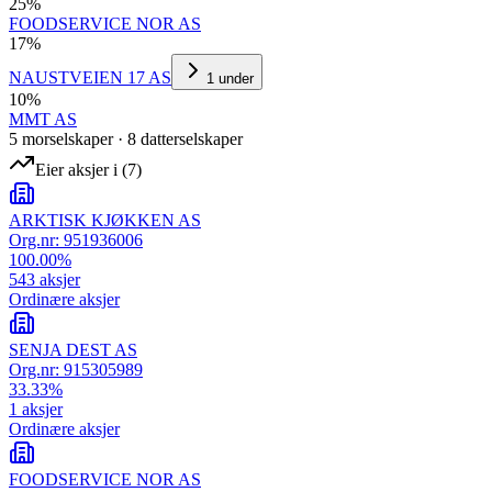
25
%
FOODSERVICE NOR AS
17
%
NAUSTVEIEN 17 AS
1
under
10
%
MMT AS
5
morselskap
er
·
8
datterselskap
er
Eier aksjer i
(
7
)
ARKTISK KJØKKEN AS
Org.nr:
951936006
100.00
%
543
aksjer
Ordinære aksjer
SENJA DEST AS
Org.nr:
915305989
33.33
%
1
aksjer
Ordinære aksjer
FOODSERVICE NOR AS