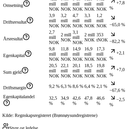
+7,8
mill
mill
mill
mill
mill
Omsetning
%
NOK
NOK
NOK
NOK
NOK
3,9
3,2
4,7
3,3
1,2
mill
mill
mill
mill
mill
Driftsresultat
−65,0 %
NOK
NOK
NOK
NOK
NOK
2,7
3,1
2 mill
2 mill
353
mill
mill
Årsresultat
NOK
NOK
tNOK
−82,2 %
NOK
NOK
9,8
11,8
14,9
16,9
17,3
+2,1
mill
mill
mill
mill
mill
Egenkapital
%
NOK
NOK
NOK
NOK
NOK
20,5
22,1
20,1
18,5
19,8
+7,0
mill
mill
mill
mill
mill
Sum gjeld
%
NOK
NOK
NOK
NOK
NOK
9,2 %
6,3 %
8,6 %
6,4 %
2,1 %
Driftsmargin
−67,6 %
Egenkapitalandel
32,5
34,9
42,6
47,8
46,6
−2,5
%
%
%
%
%
%
Kilde: Regnskapsregisteret (Brønnøysundregistrene)
Styre og ledelse