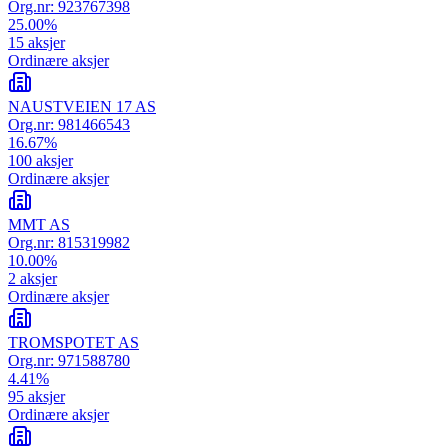
Org.nr:
923767398
25.00
%
15
aksjer
Ordinære aksjer
NAUSTVEIEN 17 AS
Org.nr:
981466543
16.67
%
100
aksjer
Ordinære aksjer
MMT AS
Org.nr:
815319982
10.00
%
2
aksjer
Ordinære aksjer
TROMSPOTET AS
Org.nr:
971588780
4.41
%
95
aksjer
Ordinære aksjer