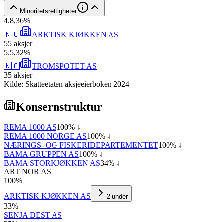
Minoritetsrettigheter
4
.
8,36
%
🇳🇴
ARKTISK KJØKKEN AS
55
aksjer
5
.
5,32
%
🇳🇴
TROMSPOTET AS
35
aksjer
Kilde: Skatteetaten aksjeeierboken 2024
Konsernstruktur
REMA 1000 AS
100
% ↓
REMA 1000 NORGE AS
100
% ↓
NÆRINGS- OG FISKERIDEPARTEMENTET
100
% ↓
BAMA GRUPPEN AS
100
% ↓
BAMA STORKJØKKEN AS
34
% ↓
ART NOR AS
100
%
ARKTISK KJØKKEN AS
2
under
33
%
SENJA DEST AS