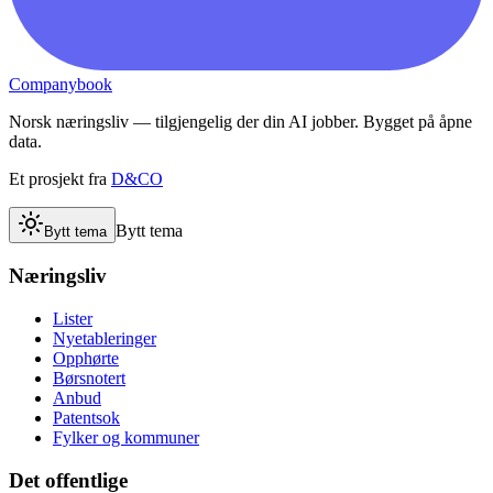
Companybook
Norsk næringsliv — tilgjengelig der din AI jobber. Bygget på åpne
data.
Et prosjekt fra
D&CO
Bytt tema
Bytt tema
Næringsliv
Lister
Nyetableringer
Opphørte
Børsnotert
Anbud
Patentsok
Fylker og kommuner
Det offentlige