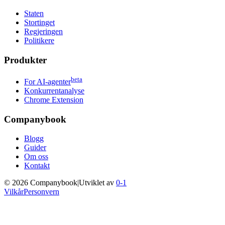
Staten
Stortinget
Regjeringen
Politikere
Produkter
beta
For AI-agenter
Konkurrentanalyse
Chrome Extension
Companybook
Blogg
Guider
Om oss
Kontakt
©
2026
Companybook
|
Utviklet av
0-1
Vilkår
Personvern