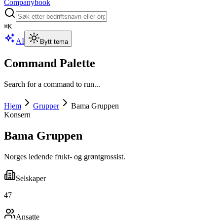
Companybook
⌘
K
AI
Bytt tema
Command Palette
Search for a command to run...
Hjem
Grupper
Bama Gruppen
Konsern
Bama Gruppen
Norges ledende frukt- og grøntgrossist.
Selskaper
47
Ansatte