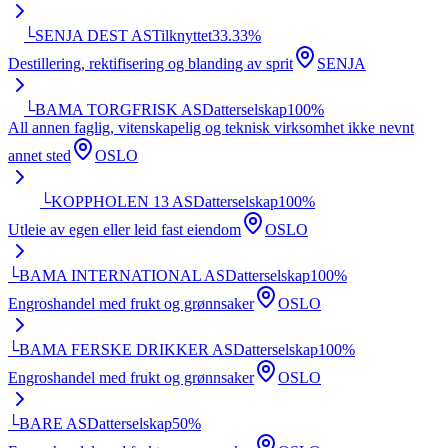
└
SENJA DEST AS
Tilknyttet
33.33
%
Destillering, rektifisering og blanding av sprit
SENJA
└
BAMA TORGFRISK AS
Datterselskap
100
%
All annen faglig, vitenskapelig og teknisk virksomhet ikke nevnt
annet sted
OSLO
└
KOPPHOLEN 13 AS
Datterselskap
100
%
Utleie av egen eller leid fast eiendom
OSLO
└
BAMA INTERNATIONAL AS
Datterselskap
100
%
Engroshandel med frukt og grønnsaker
OSLO
└
BAMA FERSKE DRIKKER AS
Datterselskap
100
%
Engroshandel med frukt og grønnsaker
OSLO
└
BARE AS
Datterselskap
50
%