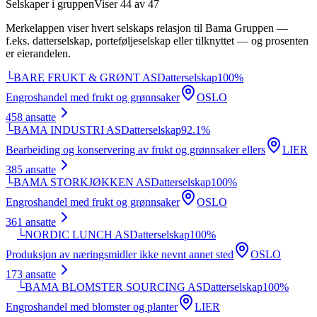
Selskaper i gruppen
Viser
44
av
47
Merkelappen viser hvert selskaps relasjon til
Bama Gruppen
—
f.eks. datterselskap, porteføljeselskap eller tilknyttet — og prosenten
er eierandelen.
└
BARE FRUKT & GRØNT AS
Datterselskap
100
%
Engroshandel med frukt og grønnsaker
OSLO
458
ansatte
└
BAMA INDUSTRI AS
Datterselskap
92.1
%
Bearbeiding og konservering av frukt og grønnsaker ellers
LIER
385
ansatte
└
BAMA STORKJØKKEN AS
Datterselskap
100
%
Engroshandel med frukt og grønnsaker
OSLO
361
ansatte
└
NORDIC LUNCH AS
Datterselskap
100
%
Produksjon av næringsmidler ikke nevnt annet sted
OSLO
173
ansatte
└
BAMA BLOMSTER SOURCING AS
Datterselskap
100
%
Engroshandel med blomster og planter
LIER