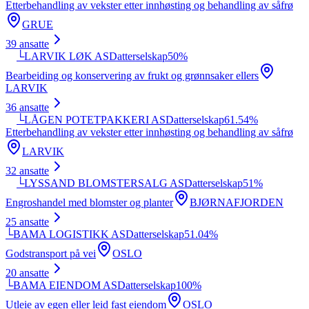
Etterbehandling av vekster etter innhøsting og behandling av såfrø
GRUE
39
ansatte
└
LARVIK LØK AS
Datterselskap
50
%
Bearbeiding og konservering av frukt og grønnsaker ellers
LARVIK
36
ansatte
└
LÅGEN POTETPAKKERI AS
Datterselskap
61.54
%
Etterbehandling av vekster etter innhøsting og behandling av såfrø
LARVIK
32
ansatte
└
LYSSAND BLOMSTERSALG AS
Datterselskap
51
%
Engroshandel med blomster og planter
BJØRNAFJORDEN
25
ansatte
└
BAMA LOGISTIKK AS
Datterselskap
51.04
%
Godstransport på vei
OSLO
20
ansatte
└
BAMA EIENDOM AS
Datterselskap
100
%
Utleie av egen eller leid fast eiendom
OSLO