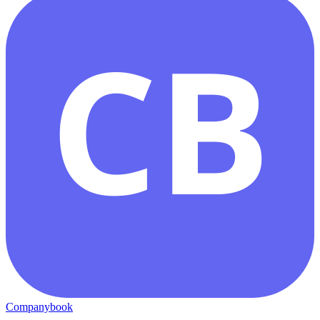
CB
Companybook