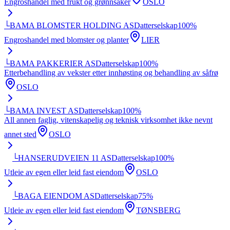
Engroshandel med frukt og grønnsaker
OSLO
└
BAMA BLOMSTER HOLDING AS
Datterselskap
100
%
Engroshandel med blomster og planter
LIER
└
BAMA PAKKERIER AS
Datterselskap
100
%
Etterbehandling av vekster etter innhøsting og behandling av såfrø
OSLO
└
BAMA INVEST AS
Datterselskap
100
%
All annen faglig, vitenskapelig og teknisk virksomhet ikke nevnt
annet sted
OSLO
└
HANSERUDVEIEN 11 AS
Datterselskap
100
%
Utleie av egen eller leid fast eiendom
OSLO
└
BAGA EIENDOM AS
Datterselskap
75
%
Utleie av egen eller leid fast eiendom
TØNSBERG