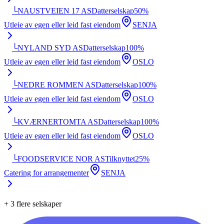
└
NAUSTVEIEN 17 AS
Datterselskap
50
%
Utleie av egen eller leid fast eiendom
SENJA
└
NYLAND SYD AS
Datterselskap
100
%
Utleie av egen eller leid fast eiendom
OSLO
└
NEDRE ROMMEN AS
Datterselskap
100
%
Utleie av egen eller leid fast eiendom
OSLO
└
KVÆRNERTOMTA AS
Datterselskap
100
%
Utleie av egen eller leid fast eiendom
OSLO
└
FOODSERVICE NOR AS
Tilknyttet
25
%
Catering for arrangementer
SENJA
+
3
flere selskaper