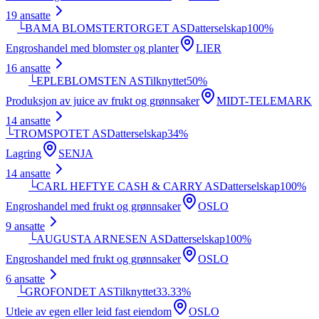
19
ansatte
└
BAMA BLOMSTERTORGET AS
Datterselskap
100
%
Engroshandel med blomster og planter
LIER
16
ansatte
└
EPLEBLOMSTEN AS
Tilknyttet
50
%
Produksjon av juice av frukt og grønnsaker
MIDT-TELEMARK
14
ansatte
└
TROMSPOTET AS
Datterselskap
34
%
Lagring
SENJA
14
ansatte
└
CARL HEFTYE CASH & CARRY AS
Datterselskap
100
%
Engroshandel med frukt og grønnsaker
OSLO
9
ansatte
└
AUGUSTA ARNESEN AS
Datterselskap
100
%
Engroshandel med frukt og grønnsaker
OSLO
6
ansatte
└
GROFONDET AS
Tilknyttet
33.33
%
Utleie av egen eller leid fast eiendom
OSLO