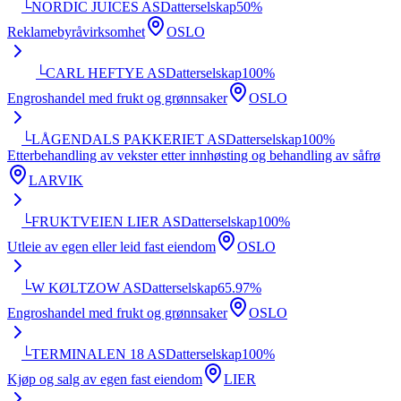
└
NORDIC JUICES AS
Datterselskap
50
%
Reklamebyråvirksomhet
OSLO
└
CARL HEFTYE AS
Datterselskap
100
%
Engroshandel med frukt og grønnsaker
OSLO
└
LÅGENDALS PAKKERIET AS
Datterselskap
100
%
Etterbehandling av vekster etter innhøsting og behandling av såfrø
LARVIK
└
FRUKTVEIEN LIER AS
Datterselskap
100
%
Utleie av egen eller leid fast eiendom
OSLO
└
W KØLTZOW AS
Datterselskap
65.97
%
Engroshandel med frukt og grønnsaker
OSLO
└
TERMINALEN 18 AS
Datterselskap
100
%
Kjøp og salg av egen fast eiendom
LIER