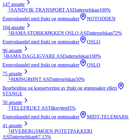
147
ansatte
└
SANDVIK TRANSPORT AS
Datterselskap
100
%
Engroshandel med frukt og grønnsaker
NOTODDEN
104
ansatte
└
BAMA STORKJØKKEN OSLO AS
Datterselskap
72
%
Engroshandel med frukt og grønnsaker
OSLO
96
ansatte
└
BAMA DAGLIGVARE AS
Datterselskap
100
%
Engroshandel med frukt og grønnsaker
OSLO
75
ansatte
└
MJØSGRØNT AS
Datterselskap
50
%
Bearbeiding og konservering av frukt og grønnsaker ellers
STANGE
50
ansatte
└
TELEFRUKT AS
Tilknyttet
45
%
Engroshandel med frukt og grønnsaker
MIDT-TELEMARK
41
ansatte
└
HVEBERGSMOEN POTETPAKKERI
AS
Datterselskap
67.15
%