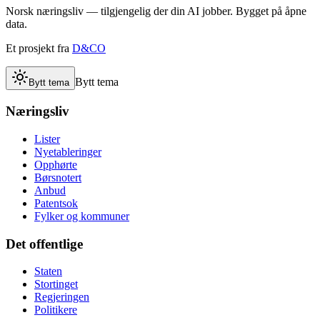
Norsk næringsliv — tilgjengelig der din AI jobber. Bygget på åpne
data.
Et prosjekt fra
D&CO
Bytt tema
Bytt tema
Næringsliv
Lister
Nyetableringer
Opphørte
Børsnotert
Anbud
Patentsok
Fylker og kommuner
Det offentlige
Staten
Stortinget
Regjeringen
Politikere