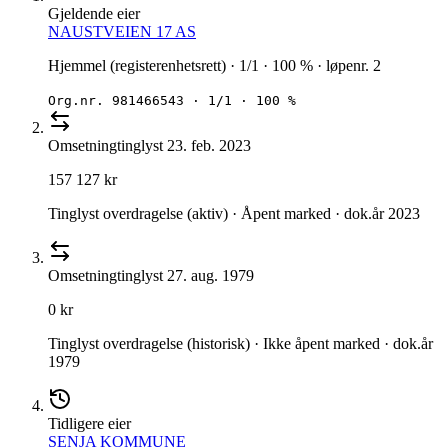
Gjeldende eier
NAUSTVEIEN 17 AS
Hjemmel (registerenhetsrett) · 1/1 · 100 % · løpenr. 2
Org.nr.
981466543
·
1/1 · 100 %
Omsetning
tinglyst
23. feb. 2023
157 127 kr
Tinglyst overdragelse (aktiv) · Åpent marked · dok.år 2023
Omsetning
tinglyst
27. aug. 1979
0 kr
Tinglyst overdragelse (historisk) · Ikke åpent marked · dok.år
1979
Tidligere eier
SENJA KOMMUNE