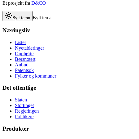
Et prosjekt fra
D&CO
Bytt tema
Bytt tema
Næringsliv
Lister
Nyetableringer
Opphørte
Børsnotert
Anbud
Patentsok
Fylker og kommuner
Det offentlige
Staten
Stortinget
Regjeringen
Politikere
Produkter