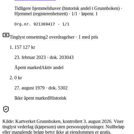
Tidligere hjemmelshaver (historisk andel i Grunnboken) ·
Hjemmel (registerenhetsrett) · 1/1 · løpenr. 1
Org.nr.
921369417
·
1/1
Tinglyst omsetning
2
overdragelse
r
· 1 med pris
157 127 kr
23. februar 2023
· dok. 203043
Åpent marked
Aktiv andel
0 kr
27. august 1979
· dok. 5302
Ikke åpent marked
Historisk
Kilde: Kartverket Grunnboken
, kontrollert 3. august 2026
. Viser
tinglyst vederlag (kjøpesum) uten personopplysninger. Nullbeløp
eller manglende beløp betyr ikke at eiendommen er gratis.