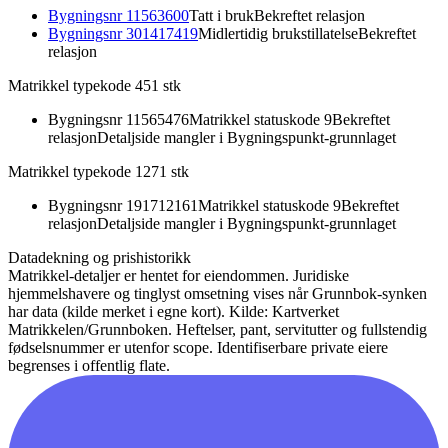
Bygningsnr
11563600
Tatt i bruk
Bekreftet relasjon
Bygningsnr
301417419
Midlertidig brukstillatelse
Bekreftet
relasjon
Matrikkel typekode 45
1
stk
Bygningsnr
11565476
Matrikkel statuskode 9
Bekreftet
relasjon
Detaljside mangler i Bygningspunkt-grunnlaget
Matrikkel typekode 127
1
stk
Bygningsnr
191712161
Matrikkel statuskode 9
Bekreftet
relasjon
Detaljside mangler i Bygningspunkt-grunnlaget
Datadekning og prishistorikk
Matrikkel-detaljer er hentet for eiendommen. Juridiske
hjemmelshavere og tinglyst omsetning vises når Grunnbok-synken
har data (kilde merket i egne kort).
Kilde: Kartverket
Matrikkelen/Grunnboken. Heftelser, pant, servitutter og fullstendig
fødselsnummer er utenfor scope. Identifiserbare private eiere
begrenses i offentlig flate.