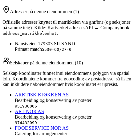
Adresser på denne eiendommen
(1)
Offisielle adresser knyttet til matrikkelen via gnr/bnr (og seksjoner
på samme teig). Kilde: Kartverket adresse-API → Companybook
.
address_matrikkelenhet
Naustveien 17
9303
SILSAND
Primær match
5530-60/27-0
Selskaper på denne eiendommen (
10
)
Selskap-koordinater funnet inni eiendommens polygon via spatial
join. Koordinatene kommer fra geocoding av postadresse, så listen
kan inkludere naboeiendommer hvis koordinatet er upresist.
ARKTISK KJØKKEN AS
Bearbeiding og konservering av poteter
951936006
ART NOR AS
Bearbeiding og konservering av poteter
974432099
FOODSERVICE NOR AS
Catering for arrangementer