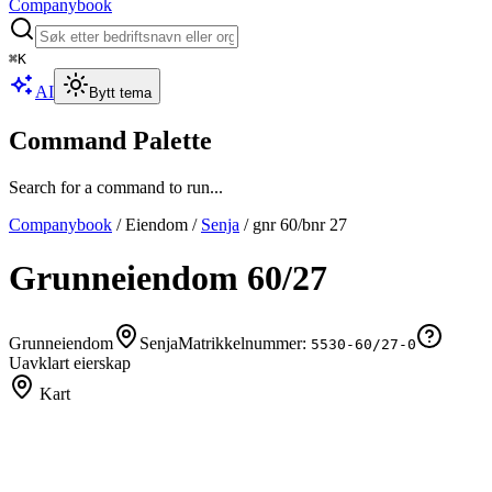
Companybook
⌘
K
AI
Bytt tema
Command Palette
Search for a command to run...
Companybook
/
Eiendom
/
Senja
/
gnr
60
/bnr
27
Grunneiendom
60
/
27
Grunneiendom
Senja
Matrikkelnummer:
5530-60/27-0
Uavklart eierskap
Kart