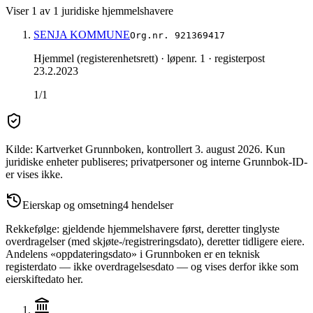
Viser
1
av
1
juridiske hjemmelshavere
SENJA KOMMUNE
Org.nr.
921369417
Hjemmel (registerenhetsrett)
· løpenr. 1
· registerpost
23.2.2023
1/1
Kilde: Kartverket Grunnboken
, kontrollert 3. august 2026
.
Kun
juridiske enheter publiseres; privatpersoner og interne Grunnbok-ID-
er vises ikke.
Eierskap og omsetning
4
hendelser
Rekkefølge: gjeldende hjemmelshavere først, deretter tinglyste
overdragelser (med skjøte-/registreringsdato), deretter tidligere eiere.
Andelens «oppdateringsdato» i Grunnboken er en teknisk
registerdato — ikke overdragelsesdato — og vises derfor ikke som
eierskiftedato her.