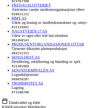
923767398
FREDAGSLOTTERIET
Aktiviteter i andre medlemsorganisasjoner ellers
828631152
MMT AS
Utleie og leasing av landbruksmaskiner og -utstyr
815319982
NAUSTVEIEN 17 AS
Utleie av egen eller leid fast eiendom
981466543
PRODUSENTORGANISASJONEN OTTAR
Tjenester tilknyttet planteproduksjon
984152353
SENJA DEST AS
Destillering, rektifisering og blanding av sprit
915305989
SENJATERMINALEN AS
Logistikktjenester
999059287
TROMSPOTET AS
Lagring
971588780
Datakvalitet og kilde
Kilde
Kartverket Matrikkelen