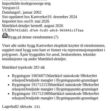
Importkilde-kode
geonorge-teig
Versjon
v11
Datafangst
1. januar 2002
Sist oppdatert hos Kartverket
19. desember 2024
Importert hos oss
19. mai 2026
Matrikkel-detaljer hentet
8. august 2026
UUID
97431dd1-d7e4-5cd3-a9c6-943441c1f3aa
Bygg på denne eiendommen (
7
)
Viser alle unike bygg Kartverket eksplisitt knytter til eiendommen,
supplert med bygg som bare er funnet via representasjonspunktet i
polygonet. Åpne byggsiden for areal, bruksenheter, tekniske
installasjoner og andre Matrikkel-detaljer.
Matrikkel typekode 28
3
stk
Bygningsnr
19656071
Matrikkel statuskode 9
Bekreftet
relasjon
Detaljside mangler i Bygningspunkt-grunnlaget
Bygningsnr
191712153
Matrikkel statuskode 9
Bekreftet
relasjon
Detaljside mangler i Bygningspunkt-grunnlaget
Bygningsnr
191712188
Matrikkel statuskode 9
Bekreftet
relasjon
Detaljside mangler i Bygningspunkt-grunnlaget
Lagerhall
2
stk
kode
231