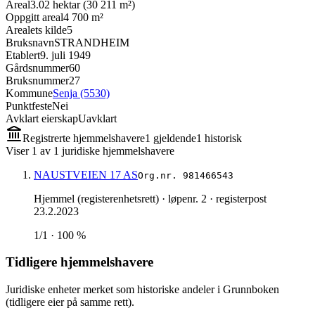
Areal
3.02 hektar (30 211 m²)
Oppgitt areal
4 700 m²
Arealets kilde
5
Bruksnavn
STRANDHEIM
Etablert
9. juli 1949
Gårdsnummer
60
Bruksnummer
27
Kommune
Senja (5530)
Punktfeste
Nei
Avklart eierskap
Uavklart
Registrerte hjemmelshavere
1
gjeldende
1
historisk
Viser
1
av
1
juridiske hjemmelshavere
NAUSTVEIEN 17 AS
Org.nr.
981466543
Hjemmel (registerenhetsrett)
· løpenr. 2
· registerpost
23.2.2023
1/1 · 100 %
Tidligere hjemmelshavere
Juridiske enheter merket som historiske andeler i Grunnboken
(tidligere eier på samme rett).