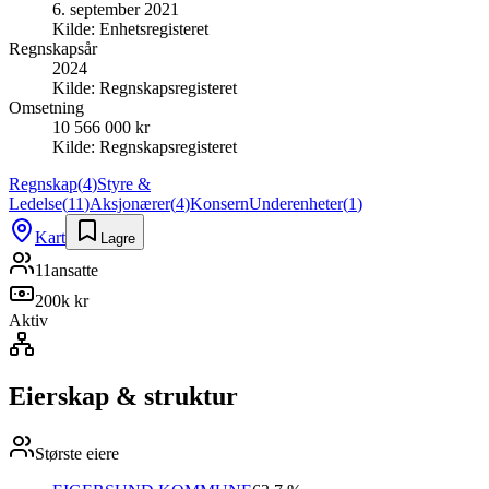
6. september 2021
Kilde:
Enhetsregisteret
Regnskapsår
2024
Kilde:
Regnskapsregisteret
Omsetning
10 566 000 kr
Kilde:
Regnskapsregisteret
Regnskap
(
4
)
Styre &
Ledelse
(
11
)
Aksjonærer
(
4
)
Konsern
Underenheter
(
1
)
Kart
Lagre
11
ansatte
200k kr
Aktiv
Eierskap & struktur
Største eiere