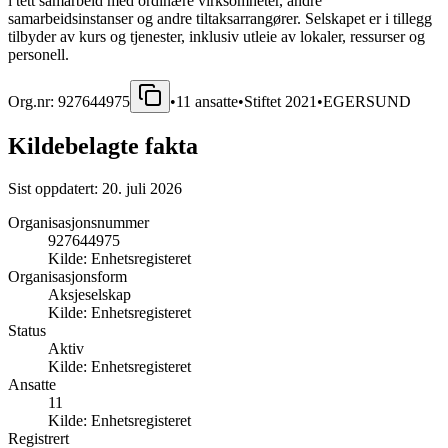
i tett samarbeid med ordinære virksomheter, andre
samarbeidsinstanser og andre tiltaksarrangører. Selskapet er i tillegg
tilbyder av kurs og tjenester, inklusiv utleie av lokaler, ressurser og
personell.
Org.nr:
927644975
•
11
ansatte
•
Stiftet
2021
•
EGERSUND
Kildebelagte fakta
Sist oppdatert:
20. juli 2026
Organisasjonsnummer
927644975
Kilde:
Enhetsregisteret
Organisasjonsform
Aksjeselskap
Kilde:
Enhetsregisteret
Status
Aktiv
Kilde:
Enhetsregisteret
Ansatte
11
Kilde:
Enhetsregisteret
Registrert