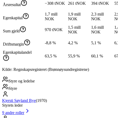
−308 tNOK
261 tNOK
394 tNOK
5
Årsresultat
1,7 mill
1,9 mill
2,3 mill
2,
Egenkapital
NOK
NOK
NOK
N
1,5 mill
1,6 mill
1,
970 tNOK
Sum gjeld
NOK
NOK
N
-8,8 %
4,2 %
5,1 %
6
Driftsmargin
Egenkapitalandel
63,5 %
55,9 %
60,1 %
6
Kilde: Regnskapsregisteret (Brønnøysundregistrene)
Styre og ledelse
Styre
Kjersti Søyland Bye
(
1970
)
Styrets leder
9
andre roller