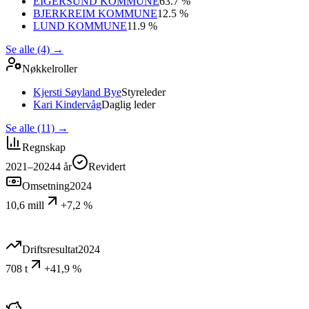
EIGERSUND KOMMUNE
63.7 %
BJERKREIM KOMMUNE
12.5 %
LUND KOMMUNE
11.9 %
Se alle (4)
→
Nøkkelroller
Kjersti Søyland Bye
Styreleder
Kari Kindervåg
Daglig leder
Se alle (11)
→
Regnskap
2021–2024
4
år
Revidert
Omsetning
2024
10,6 mill
+7,2 %
Driftsresultat
2024
708 t
+41,9 %