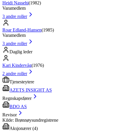
Heidi Nassehi
(
1982
)
Varamedlem
3
andre roller
Roar Edland-Hansen
(
1985
)
Varamedlem
3
andre roller
Daglig leder
Kari Kindervåg
(
1976
)
2
andre roller
Tjenesteytere
AZETS INSIGHT AS
Regnskapsfører
BDO AS
Revisor
Kilde: Brønnøysundregistrene
Aksjonærer
(
4
)