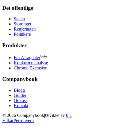
Det offentlige
Staten
Stortinget
Regjeringen
Politikere
Produkter
beta
For AI-agenter
Konkurrentanalyse
Chrome Extension
Companybook
Blogg
Guider
Om oss
Kontakt
©
2026
Companybook
|
Utviklet av
0-1
Vilkår
Personvern