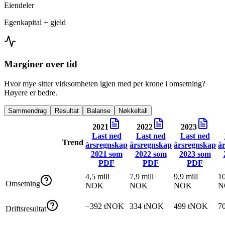
Eiendeler
Egenkapital + gjeld
Marginer over tid
Hvor mye sitter virksomheten igjen med per krone i omsetning?
Høyere er bedre.
Sammendrag
Resultat
Balanse
Nøkkeltall
2021
2022
2023
Last ned
Last ned
Last ned
Trend
årsregnskap
årsregnskap
årsregnskap
å
2021
som
2022
som
2023
som
PDF
PDF
PDF
4,5 mill
7,9 mill
9,9 mill
10
Omsetning
NOK
NOK
NOK
N
−392 tNOK
334 tNOK
499 tNOK
7
Driftsresultat