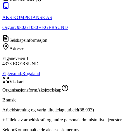
AKS KOMPETANSE AS
Org.nr:
980271080
• EGERSUND
Selskapsinformasjon
Adresse
Elganeveien 1
4373
EGERSUND
Eigersund
,
Rogaland
Vis kart
Organisasjonsform
Aksjeselskap
Bransje
Arbeidstrening og varig tilrettelagt arbeid
(
88.993
)
+
Utleie av arbeidskraft og andre personaladministrative tjenester
Sektor
Kommunalt eide aksjeselskaper mv.