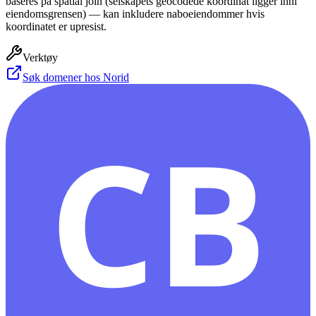
baseres på spatial join (selskapets geocodede koordinat ligger inni
eiendomsgrensen) — kan inkludere naboeiendommer hvis
koordinatet er upresist.
Verktøy
Søk domener hos Norid
CB