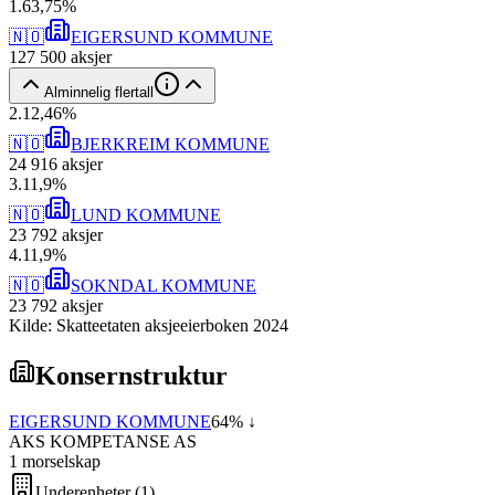
1
.
63,75
%
🇳🇴
EIGERSUND KOMMUNE
127 500
aksjer
Alminnelig flertall
2
.
12,46
%
🇳🇴
BJERKREIM KOMMUNE
24 916
aksjer
3
.
11,9
%
🇳🇴
LUND KOMMUNE
23 792
aksjer
4
.
11,9
%
🇳🇴
SOKNDAL KOMMUNE
23 792
aksjer
Kilde: Skatteetaten aksjeeierboken 2024
Konsernstruktur
EIGERSUND KOMMUNE
64
% ↓
AKS KOMPETANSE AS
1
morselskap
Underenheter
(
1
)