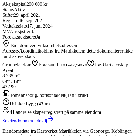
Aksjekapital
200 000 kr
Status
Aktiv
Stiftet
29. april 2021
Registrert
6. sep. 2021
Vedtektsdato
17. juni 2024
MVA-registrert
Ja
Foretaksregisteret
Ja
Eiendom ved virksomhetsadressen
Adresse-/koordinatkobling fra Matrikkelen; dette dokumenterer ikke
juridisk eierskap.
Grunneiendom
Eigersund
Uavklart eierskap
1101-47/90-0
Areal
8 335 m²
Gnr / Bnr
47
/
90
Tomannsbolig, horisontaldelt
(
Tatt i bruk
)
Usikker bygg (43 m)
41
andre selskap
er
registrert på samme eiendom
Se eiendommen i detalj
Eiendomsdata fra Kartverket Matrikkelen via Geonorge. Koblingen