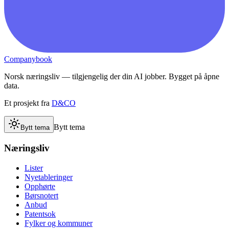
Companybook
Norsk næringsliv — tilgjengelig der din AI jobber. Bygget på åpne
data.
Et prosjekt fra
D&CO
Bytt tema
Bytt tema
Næringsliv
Lister
Nyetableringer
Opphørte
Børsnotert
Anbud
Patentsok
Fylker og kommuner