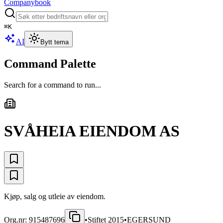
Companybook
⌘
K
AI
Bytt tema
Command Palette
Search for a command to run...
SVÅHEIA EIENDOM AS
Kjøp, salg og utleie av eiendom.
Org.nr:
915487696
•
Stiftet
2015
•
EGERSUND