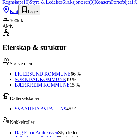
Regnskap
(
10
)
Styre & Ledelse
(
6
)
Aksjonærer
(
3
)
Konsern
Portefølje
(
1
)
Kart
Lagre
500k kr
Aktiv
Eierskap & struktur
Største eiere
EIGERSUND KOMMUNE
66 %
SOKNDAL KOMMUNE
19 %
BJERKREIM KOMMUNE
15 %
Datterselskaper
SVAAHEIA AVFALL AS
45 %
Nøkkelroller
Dag Einar Andreassen
Styreleder