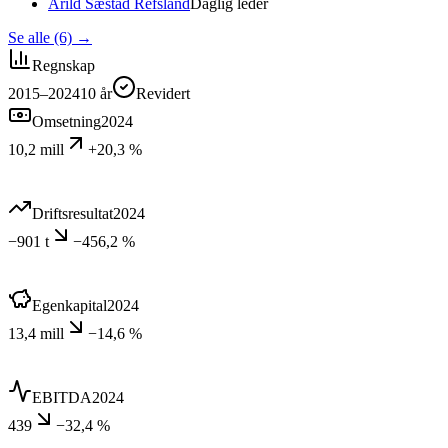
Arild Sæstad Refsland
Daglig leder
Se alle (6)
→
Regnskap
2015–2024
10
år
Revidert
Omsetning
2024
10,2 mill
+20,3 %
Driftsresultat
2024
−901 t
−456,2 %
Egenkapital
2024
13,4 mill
−14,6 %
EBITDA
2024
439
−32,4 %