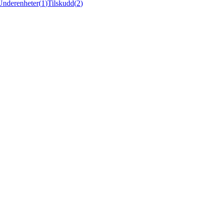
Underenheter
(
1
)
Tilskudd
(
2
)