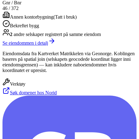
Gnr / Bnr
46
/
372
Annen kontorbygning
(
Tatt i bruk
)
Bekreftet bygg
2
andre selskap
er
registrert på samme eiendom
Se eiendommen i detalj
Eiendomsdata fra Kartverket Matrikkelen via Geonorge. Koblingen
baseres på spatial join (selskapets geocodede koordinat ligger inni
eiendomsgrensen) — kan inkludere naboeiendommer hvis
koordinatet er upresist.
Verktøy
Søk domener hos Norid