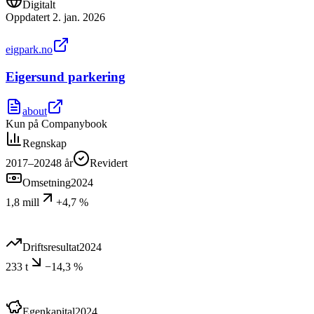
Digitalt
Oppdatert
2. jan. 2026
eigpark.no
Eigersund parkering
about
Kun på Companybook
Regnskap
2017–2024
8
år
Revidert
Omsetning
2024
1,8 mill
+4,7 %
Driftsresultat
2024
233 t
−14,3 %
Egenkapital
2024