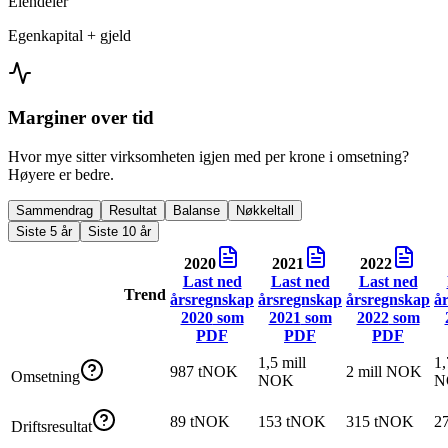
Eiendeler
Egenkapital + gjeld
Marginer over tid
Hvor mye sitter virksomheten igjen med per krone i omsetning?
Høyere er bedre.
Sammendrag
Resultat
Balanse
Nøkkeltall
Siste 5 år
Siste 10 år
2020
2021
2022
Last ned
Last ned
Last ned
Trend
årsregnskap
årsregnskap
årsregnskap
å
2020
som
2021
som
2022
som
PDF
PDF
PDF
1,5 mill
1,
987 tNOK
2 mill NOK
Omsetning
NOK
N
89 tNOK
153 tNOK
315 tNOK
2
Driftsresultat