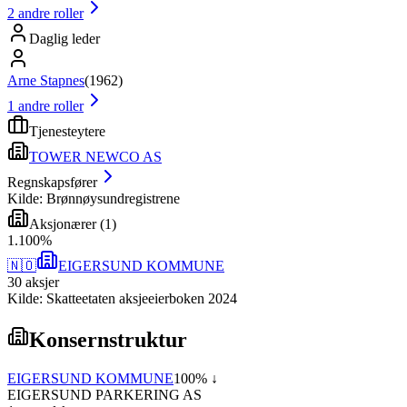
2
andre roller
Daglig leder
Arne Stapnes
(
1962
)
1
andre roller
Tjenesteytere
TOWER NEWCO AS
Regnskapsfører
Kilde: Brønnøysundregistrene
Aksjonærer
(
1
)
1
.
100
%
🇳🇴
EIGERSUND KOMMUNE
30
aksjer
Kilde: Skatteetaten aksjeeierboken 2024
Konsernstruktur
EIGERSUND KOMMUNE
100
% ↓
EIGERSUND PARKERING AS