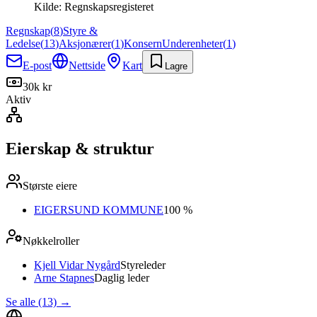
Kilde:
Regnskapsregisteret
Regnskap
(
8
)
Styre &
Ledelse
(
13
)
Aksjonærer
(
1
)
Konsern
Underenheter
(
1
)
E-post
Nettside
Kart
Lagre
30k kr
Aktiv
Eierskap & struktur
Største eiere
EIGERSUND KOMMUNE
100 %
Nøkkelroller
Kjell Vidar Nygård
Styreleder
Arne Stapnes
Daglig leder
Se alle (13)
→