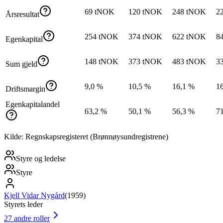
69 tNOK
120 tNOK
248 tNOK
2
Årsresultat
254 tNOK
374 tNOK
622 tNOK
8
Egenkapital
148 tNOK
373 tNOK
483 tNOK
3
Sum gjeld
9,0 %
10,5 %
16,1 %
1
Driftsmargin
Egenkapitalandel
63,2 %
50,1 %
56,3 %
7
Kilde: Regnskapsregisteret (Brønnøysundregistrene)
Styre og ledelse
Styre
Kjell Vidar Nygård
(
1959
)
Styrets leder
27
andre roller