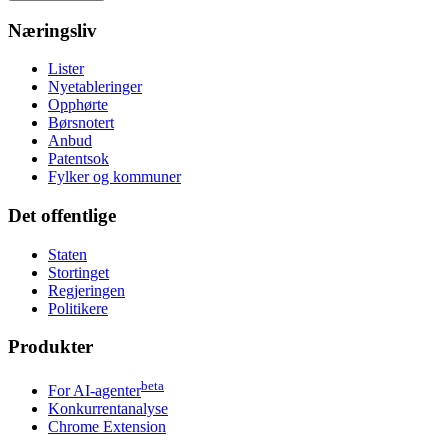
Næringsliv
Lister
Nyetableringer
Opphørte
Børsnotert
Anbud
Patentsok
Fylker og kommuner
Det offentlige
Staten
Stortinget
Regjeringen
Politikere
Produkter
beta
For AI-agenter
Konkurrentanalyse
Chrome Extension