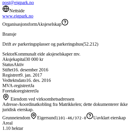
post@eigpark.no
Nettside
www.eigpark.no
Organisasjonsform
Aksjeselskap
Bransje
Drift av parkeringsplasser og parkeringshus
(
52.212
)
Sektor
Kommunalt eide aksjeselskaper mv.
Aksjekapital
30 000 kr
Status
Aktiv
Stiftet
16. desember 2016
Registrert
9. jan. 2017
Vedtektsdato
16. des. 2016
MVA-registrert
Ja
Foretaksregisteret
Ja
Eiendom ved virksomhetsadressen
Adresse-/koordinatkobling fra Matrikkelen; dette dokumenterer ikke
juridisk eierskap.
Grunneiendom
Eigersund
Uavklart eierskap
1101-46/372-0
Areal
1.10 hektar