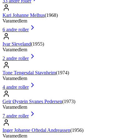
33
andre roller
Kari Johanne Melhus
(
1968
)
Varamedlem
6
andre roller
Ivar Sleveland
(
1955
)
Varamedlem
2
andre roller
Tone Tengesdal Stavnheim
(
1974
)
Varamedlem
4
andre roller
Geir Øystein Svanes Pedersen
(
1973
)
Varamedlem
7
andre roller
Inger Johanne Oftedal Andreassen
(
1956
)
Varamedlem