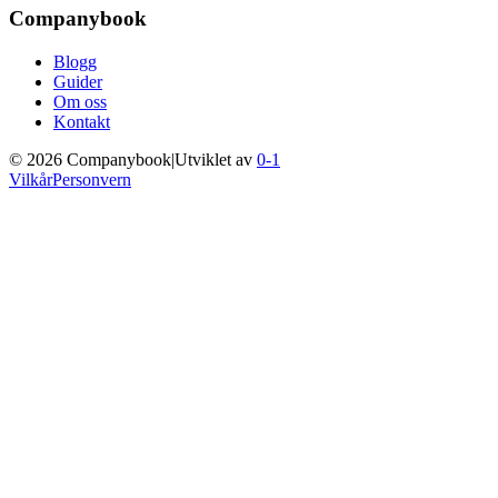
Companybook
Blogg
Guider
Om oss
Kontakt
©
2026
Companybook
|
Utviklet av
0-1
Vilkår
Personvern