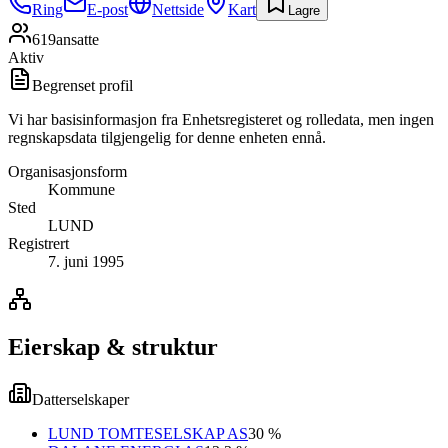
Ring
E-post
Nettside
Kart
Lagre
619
ansatte
Aktiv
Begrenset profil
Vi har basisinformasjon fra Enhetsregisteret og rolledata, men ingen
regnskapsdata tilgjengelig for denne enheten ennå.
Organisasjonsform
Kommune
Sted
LUND
Registrert
7. juni 1995
Eierskap & struktur
Datterselskaper
LUND TOMTESELSKAP AS
30 %