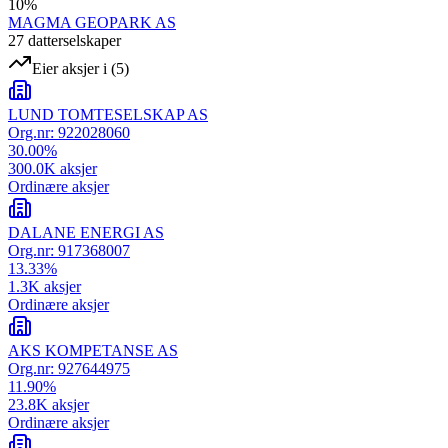
10
%
MAGMA GEOPARK AS
27
datterselskap
er
Eier aksjer i
(
5
)
LUND TOMTESELSKAP AS
Org.nr:
922028060
30.00
%
300.0K
aksjer
Ordinære aksjer
DALANE ENERGI AS
Org.nr:
917368007
13.33
%
1.3K
aksjer
Ordinære aksjer
AKS KOMPETANSE AS
Org.nr:
927644975
11.90
%
23.8K
aksjer
Ordinære aksjer