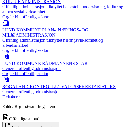
KULTURADMINISTRASJON
Offentlig administrasjon tilknyttet helsestell, undervisning, kultur og
annen sosial virksomhet
Org.ledd i offentlig sektor
LUND KOMMUNE PLAN-, NÆRINGS- OG
MILJØADMINISTRASJON
Offentlig administrasjon tilknyttet næringsvirksomhet og
arbeidsmarked
Org.ledd i offentlig sektor
LUND KOMMUNE RÅDMANNENS STAB
Generell offentlig administrasjon
Org.ledd i offentlig sektor
ROGALAND KONTROLLUTVALGSSEKRETARIAT IKS
Generell offentlig administrasjon
Deltakere
Kilde: Brønnøysundregistrene
Offentlige anbud