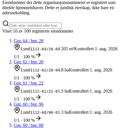
Eiendommer der dette organisasjonsnummeret er registrert som
direkte hjemmelshaver. Dette er juridisk eierskap, ikke bare en
adressekobling.
Viser
10
av
100
registrerte eiendommer
Gnr.
64
/ bnr.
28
Lund
4 205 m²
Kontrollert
1. aug. 2026
1112-64/28-0
1/1 · 100 %
Gnr.
62
/ bnr.
20
Lund
4.8 ha
Kontrollert
1. aug. 2026
1112-62/20-0
1/1 · 100 %
Gnr.
61
/ bnr.
22
Lund
1.5 ha
Kontrollert
1. aug. 2026
1112-61/22-0
1/1 · 100 %
Gnr.
60
/ bnr.
96
Lund
1.3 ha
Kontrollert
1. aug. 2026
1112-60/96-0
1/1 · 100 %
Gnr.
60
/ bnr.
88