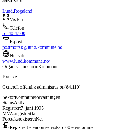
4460
MOI
Lund
,
Rogaland
Vis kart
Telefon
51 40 47 00
E-post
postmottak@lund.kommune.no
Nettside
www.lund.kommune.no/
Organisasjonsform
Kommune
Bransje
Generell offentlig administrasjon
(
84.110
)
Sektor
Kommuneforvaltningen
Status
Aktiv
Registrert
7. juni 1995
MVA-registrert
Ja
Foretaksregisteret
Nei
Registrert eiendomseierskap
100
eiendom
mer