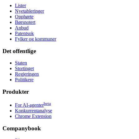
Lister
Nyetableringer
Opphørte
Børsnotert
Anbud
Patentsok
Fylker og kommuner
Det offentlige
Staten
Stortinget
Regjeringen
Politikere
Produkter
beta
For AI-agenter
Konkurrentanalyse
Chrome Extension
Companybook