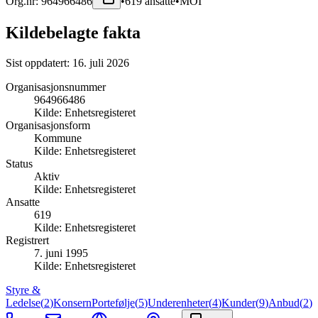
Org.nr:
964966486
•
619
ansatte
•
MOI
Kildebelagte fakta
Sist oppdatert:
16. juli 2026
Organisasjonsnummer
964966486
Kilde:
Enhetsregisteret
Organisasjonsform
Kommune
Kilde:
Enhetsregisteret
Status
Aktiv
Kilde:
Enhetsregisteret
Ansatte
619
Kilde:
Enhetsregisteret
Registrert
7. juni 1995
Kilde:
Enhetsregisteret
Styre &
Ledelse
(
2
)
Konsern
Portefølje
(
5
)
Underenheter
(
4
)
Kunder
(
9
)
Anbud
(
2
)