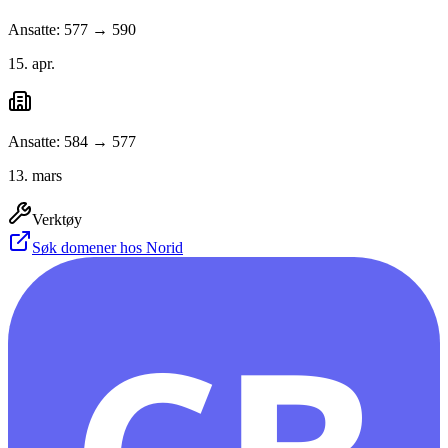
Ansatte: 577 → 590
15. apr.
Ansatte: 584 → 577
13. mars
Verktøy
Søk domener hos Norid