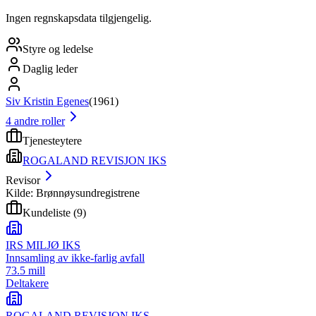
Ingen regnskapsdata tilgjengelig.
Styre og ledelse
Daglig leder
Siv Kristin Egenes
(
1961
)
4
andre roller
Tjenesteytere
ROGALAND REVISJON IKS
Revisor
Kilde: Brønnøysundregistrene
Kundeliste
(
9
)
IRS MILJØ IKS
Innsamling av ikke-farlig avfall
73.5 mill
Deltakere
ROGALAND REVISJON IKS