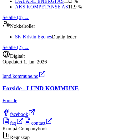
DALANE ENERGI AS
13.3 %
AKS KOMPETANSE AS
11.9 %
Se alle (4)
→
Nøkkelroller
Siv Kristin Egenes
Daglig leder
Se alle (2)
→
Digitalt
Oppdatert
1. jan. 2026
lund.kommune.no
Forside - LUND KOMMUNE
Forside
facebook
faq
contact
Kun på Companybook
Regnskap