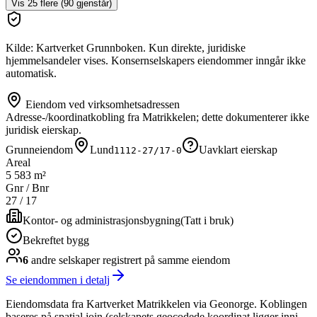
Vis
25
flere (
90
gjenstår)
Kilde: Kartverket Grunnboken. Kun direkte, juridiske
hjemmelsandeler vises. Konsernselskapers eiendommer inngår ikke
automatisk.
Eiendom ved virksomhetsadressen
Adresse-/koordinatkobling fra Matrikkelen; dette dokumenterer ikke
juridisk eierskap.
Grunneiendom
Lund
Uavklart eierskap
1112-27/17-0
Areal
5 583 m²
Gnr / Bnr
27
/
17
Kontor- og administrasjonsbygning
(
Tatt i bruk
)
Bekreftet bygg
6
andre selskap
er
registrert på samme eiendom
Se eiendommen i detalj
Eiendomsdata fra Kartverket Matrikkelen via Geonorge. Koblingen
baseres på spatial join (selskapets geocodede koordinat ligger inni