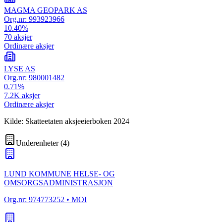
MAGMA GEOPARK AS
Org.nr:
993923966
10.40
%
70
aksjer
Ordinære aksjer
LYSE AS
Org.nr:
980001482
0.71
%
7.2K
aksjer
Ordinære aksjer
Kilde: Skatteetaten aksjeeierboken 2024
Underenheter
(
4
)
LUND KOMMUNE HELSE- OG
OMSORGSADMINISTRASJON
Org.nr:
974773252
• MOI